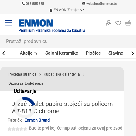
065 585 858
webshop@enmon.ba
ENMON Zemlje
ENMON SRB
ENMON BIH
ENMON HR
Premijum keramika i oprema za kupatila
ENMON MKD
leri
Akcije ↘
Saloni keramike
Pločice
Slavine
Sa
Početna stranica
Kupatilska galanterija
Držači za toalet papir
Ucitavanje
Držač toalet papira stojeći sa policom
WT-818-C chrome
Fabrički:
Enmon Brend
Budite prvi koji će napisati ocjenu za ovaj proizvod