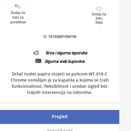
Dodaj na
Dodaj na
listu za
listu
poređenje
želja
ID:
7619Q9919901W
Brza i sigurna isporuka
Sigurna web kupovina
Držač toalet papira stojeći sa policom WT-818-C
Chrome osmišljen je za kupatila u kojima se traži
funkcionalnost, fleksibilnost i uredan izgled bez
trajnih intervencija na zidovima.
Pregled
Specifikacije