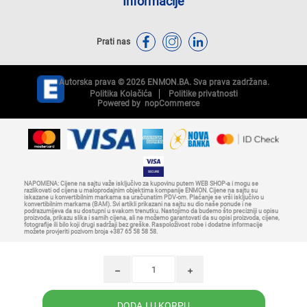
Informacije
Prati nas
Autorska prava © 2026 ENMON.BA. Sva prava zadržana.
Politika Kolačića
Politike privatnosti
Powered by
nopCommerce
NAPOMENA: Cijene na sajtu važe isključivo za kupovinu putem WEB SHOP-a i mogu se
razlikovati od cijena u maloprodajnim objektima kompanije ENMON. Cijene na sajtu su
iskazane u konvertibilnim markama sa uračunatim PDV-om. Plaćanje se vrši isključivo u
konvertibilnim markama (BAM). Svi artikli prikazani na sajtu su dio naše ponude i ne
podrazumijeva da su dostupni u svakom trenutku. Nastojimo da budemo što precizniji u opisu
proizvoda, prikazu slika i samih cijena, ali ne možemo garantovati da su opisi proizvoda, cijene,
fotografije ili bilo koji drugi sadržaji bez greške. Raspoloživost robe i dodatne informacije
možete provjeriti pozivom broja +387 65 58 58 58.
h
i