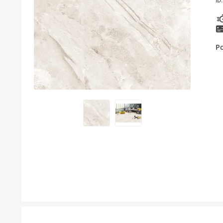
ID:
KUPATILSKI NAMJEŠTAJ I OGLEDALA
BOJLERI
P
LAJSNE ZA PLOČICE
MATERIJALI ZA KERAMIČARSKE RADOVE
ALATI ZA KERAMIKU
ODVOD VODE
KUPATILSKA GALANTERIJA
SVI PROIZVODI