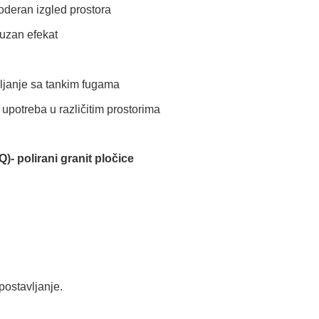
deran izgled prostora
suzan efekat
ljanje sa tankim fugama
potreba u različitim prostorima
polirani granit pločice
 postavljanje.