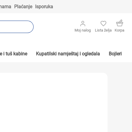
 nama
Plaćanje
Isporuka
Moj nalog
Lista želja
Korpa
 i tuš kabine
Kupatilski namještaj i ogledala
Bojleri