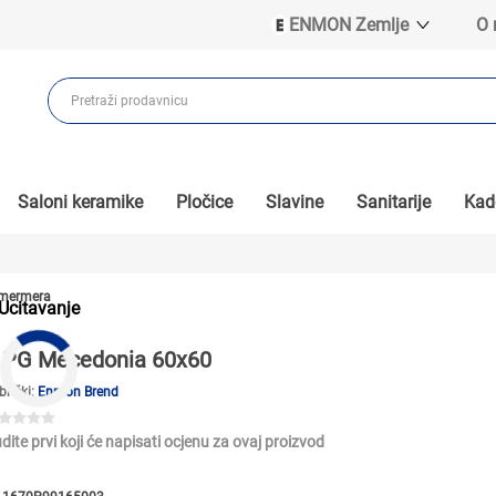
ENMON Zemlje
O
ENMON SRB
ENMON BIH
ENMON HR
ENMON MKD
Saloni keramike
Pločice
Slavine
Sanitarije
Kade
a mermera
Ucitavanje
PG Mecedonia 60x60
brički:
Enmon Brend
dite prvi koji će napisati ocjenu za ovaj proizvod