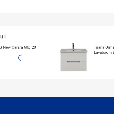
u i
PG New Carara 60x120
Tijana Orma
Lavaboom B