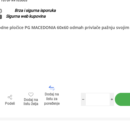
1670P99165003
Brza i sigurna isporuka
Sigurna web kupovina
odne pločice PG MACEDONIA 60x60 odmah privlače pažnju svojim 
Dodaj na
listu za
Dodaj na
h
i
Podeli
poređenje
listu želja