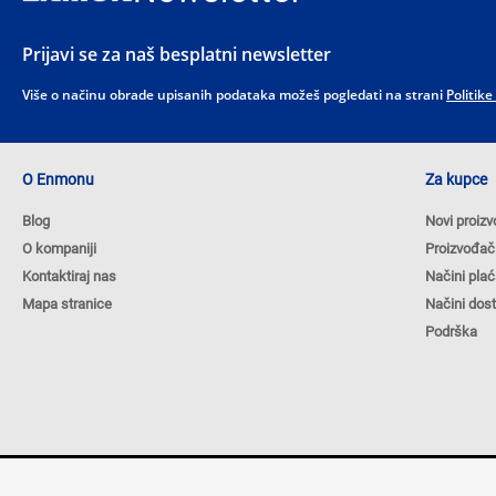
Prijavi se za naš besplatni newsletter
Više o načinu obrade upisanih podataka možeš pogledati na strani
Politike
O Enmonu
Za kupce
Blog
Novi proizv
O kompaniji
Proizvođač
Kontaktiraj nas
Načini plać
Mapa stranice
Načini dos
Podrška
Autorska prava © 2026 ENMON.BA. Sva prava zadržana.