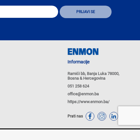
Informacije
Ramići bb, Banja Luka 78000,
Bosna & Hercegovina
051 258 624
office@enmon.ba
https://www.enmon.ba/
Prati nas
tika Kolačića
Politike privatnosti
Powered by
nopCommerce