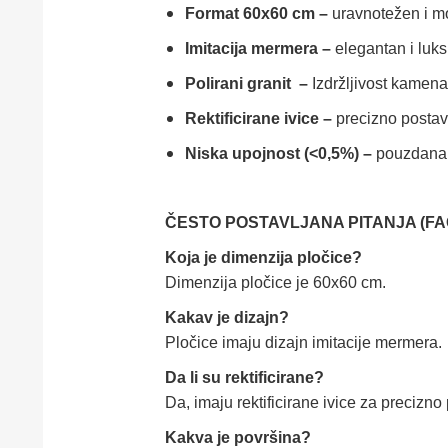
Format 60x60 cm –
uravnotežen i mo
Imitacija mermera –
elegantan i luk
Polirani granit –
Izdržljivost kamena
Rektificirane ivice –
precizno postav
Niska upojnost (<0,5%) –
pouzdana u
ČESTO POSTAVLJANA PITANJA (FAQ)- 
Koja je dimenzija pločice?
Dimenzija pločice je 60x60 cm.
Kakav je dizajn?
Pločice imaju dizajn imitacije mermera.
Da li su rektificirane?
Da, imaju rektificirane ivice za precizno
Kakva je površina?