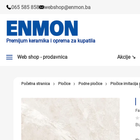
065 585 858
webshop@enmon.ba
Premijum keramika i oprema za kupatila
Web shop - prodavnica
Akcije ↘
AKCIJE ↘
Početna stranica
Pločice
Podne pločice
Pločice imitacij
PLOČICE
SLAVINE
Fa
KADE I TUŠ KABINE
SANITARIJE
Bu
TUŠEVI