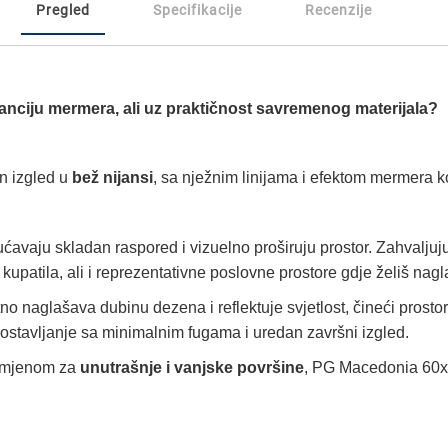
Pregled
Specifikacije
Recenzije
anciju mermera, ali uz praktičnost savremenog materijala?
an izgled u
bež nijansi
, sa nježnim linijama i efektom mermera koj
ćavaju skladan raspored i vizuelno proširuju prostor. Zahvaljuj
patila, ali i reprezentativne poslovne prostore gdje želiš naglasi
tno naglašava dubinu dezena i reflektuje svjetlost, čineći prostor 
ostavljanje sa minimalnim fugama i uredan završni izgled.
rimjenom za
unutrašnje i vanjske površine
, PG Macedonia 60x