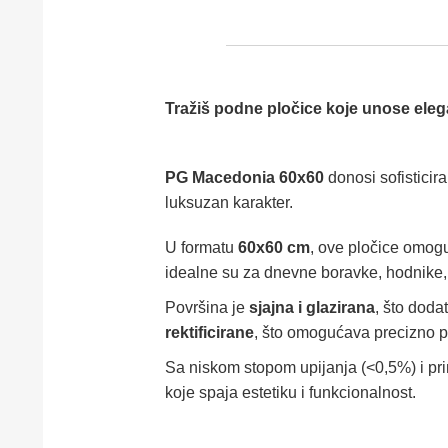
Tražiš podne pločice koje unose eleg
PG Macedonia 60x60
donosi sofisticir
luksuzan karakter.
U formatu
60x60 cm
, ove pločice omogu
idealne su za dnevne boravke, hodnike, ku
Površina je
sjajna i glazirana
, što doda
rektificirane
, što omogućava precizno p
Sa niskom stopom upijanja (<0,5%) i p
koje spaja estetiku i funkcionalnost.