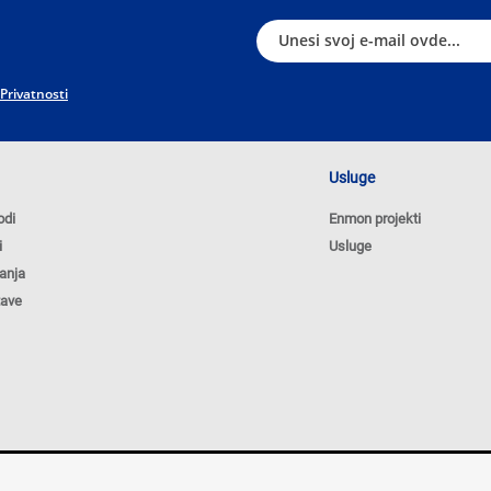
 Privatnosti
Usluge
odi
Enmon projekti
i
Usluge
anja
tave
Poli