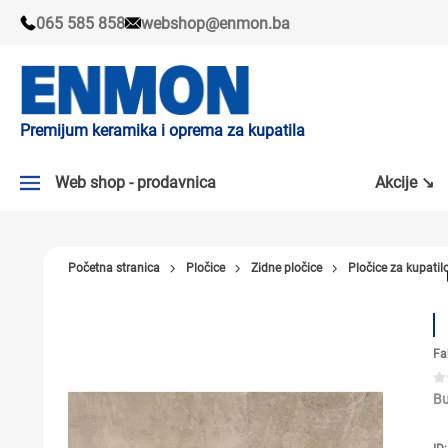
065 585 858
webshop@enmon.ba
Premijum keramika i oprema za kupatila
Web shop - prodavnica
Akcije ↘
AKCIJE ↘
Početna stranica
Pločice
Zidne pločice
Pločice za kupatil
PLOČICE
SLAVINE
Fa
KADE I TUŠ KABINE
SANITARIJE
Bu
TUŠEVI