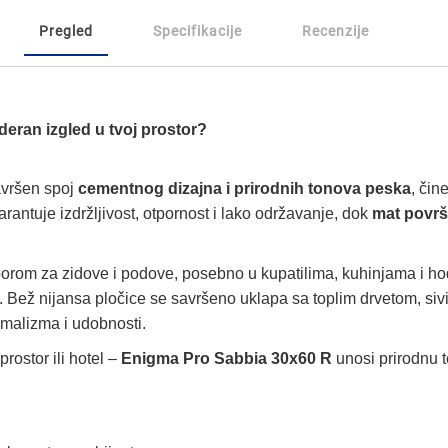
Pregled
Specifikacije
Recenzije
deran izgled u tvoj prostor?
vršen spoj
cementnog dizajna i prirodnih tonova peska
, čin
rantuje izdržljivost, otpornost i lako održavanje, dok
mat površ
zborom za zidove i podove, posebno u kupatilima, kuhinjama i h
ine. Bež nijansa pločice se savršeno uklapa sa toplim drvetom, 
imalizma i udobnosti.
rostor ili hotel –
Enigma Pro Sabbia 30x60 R
unosi prirodnu 