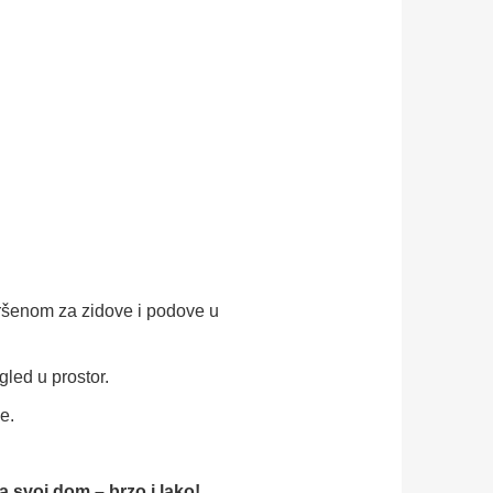
vršenom za zidove i podove u
gled u prostor.
e.
za svoj dom – brzo i lako!