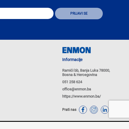
Informacije
Ramići bb, Banja Luka 78000,
Bosna & Hercegovina
051 258 624
office@enmon.ba
https://www.enmon.ba/
Prati nas
tika Kolačića
Politike privatnosti
Powered by
nopCommerce