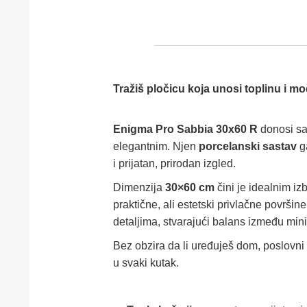
Tražiš pločicu koja unosi toplinu i mo
Enigma Pro Sabbia 30x60 R
donosi sa
elegantnim. Njen
porcelanski sastav
ga
i prijatan, prirodan izgled.
Dimenzija
30×60 cm
čini je idealnim i
praktične, ali estetski privlačne površ
detaljima, stvarajući balans između min
Bez obzira da li uređuješ dom, poslovni p
u svaki kutak.