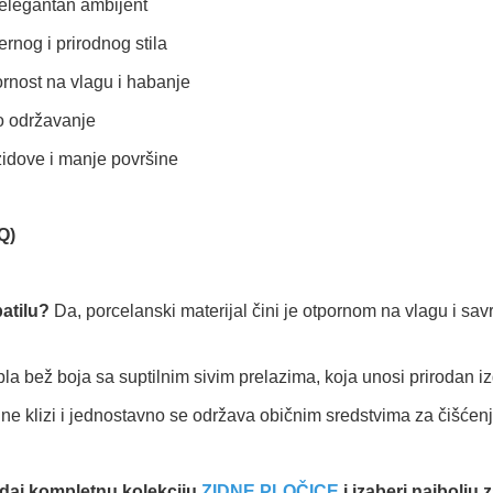
i elegantan ambijent
rnog i prirodnog stila
rnost na vlagu i habanje
o održavanje
zidove i manje površine
Q)
patilu?
Da, porcelanski materijal čini je otpornom na vlagu i sa
la bež boja sa suptilnim sivim prelazima, koja unosi prirodan iz
ne klizi i jednostavno se održava običnim sredstvima za čišćenj
edaj kompletnu kolekciju
ZIDNE PLOČICE
i izaberi najbolju 