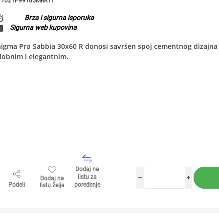
1021P99165MRR11
Brza i sigurna isporuka
Sigurna web kupovina
igma Pro Sabbia 30x60 R donosi savršen spoj cementnog dizajna i 
dobnim i elegantnim.
Dodaj na
listu za
Dodaj na
h
i
Podeli
poređenje
listu želja