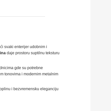
eći svaki enterijer udobnim i
ina
daje prostoru suptilnu teksturu
odnicima gde su potrebne
sivim tonovima i modernim metalnim
toplinu i bezvremensku eleganciju