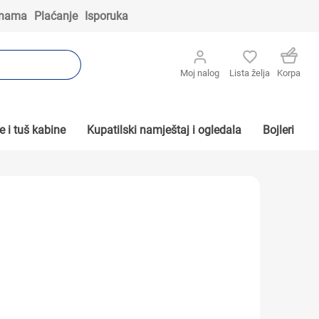
 nama
Plaćanje
Isporuka
Moj nalog
Lista želja
Korpa
 i tuš kabine
Kupatilski namještaj i ogledala
Bojleri