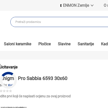
ENMON Zemlje
O
ENMON SRB
ENMON BIH
ENMON HR
ENMON MKD
Saloni keramike
Pločice
Slavine
Sanitarije
Kade
o
Ucitavanje
Enigma Pro Sabbia 6593 30x60
brički:
Kai
dite prvi koji će napisati ocjenu za ovaj proizvod