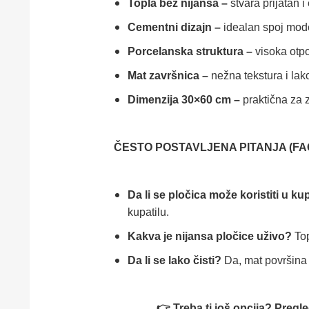
Topla bež nijansa –
stvara prijatan 
Cementni dizajn –
idealan spoj mode
Porcelanska struktura –
visoka otpo
Mat završnica –
nežna tekstura i lak
Dimenzija 30×60 cm –
praktična za 
ČESTO POSTAVLJENA PITANJA (FA
Da li se pločica može koristiti u ku
kupatilu.
Kakva je nijansa pločice uživo?
Top
Da li se lako čisti?
Da, mat površina 
👉 Treba ti još opcija? Pregl