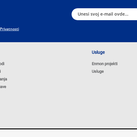
 Privatnosti
Usluge
odi
Enmon projekti
i
Usluge
anja
tave
Poli