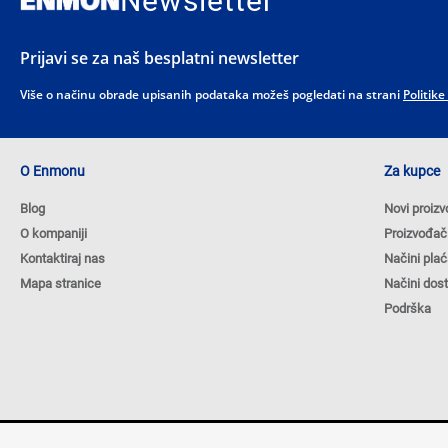
Newsletter
Prijavi se za naš besplatni newsletter
Više o načinu obrade upisanih podataka možeš pogledati na strani
Politike
O Enmonu
Za kupce
Blog
Novi proizv
O kompaniji
Proizvođač
Kontaktiraj nas
Načini plać
Mapa stranice
Načini dos
Podrška
Autorska prava © 2026 ENMON.BA. Sva prava zadržana.