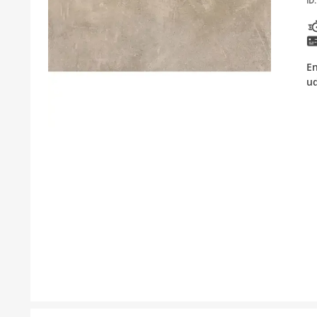
ID:
KUPATILSKI NAMJEŠTAJ I OGLEDALA
BOJLERI
En
LAJSNE ZA PLOČICE
u
MATERIJALI ZA KERAMIČARSKE RADOVE
ALATI ZA KERAMIKU
ODVOD VODE
KUPATILSKA GALANTERIJA
SVI PROIZVODI