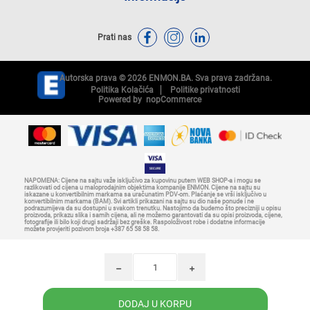
Prati nas
Autorska prava © 2026 ENMON.BA. Sva prava zadržana.
Politika Kolačića
Politike privatnosti
Powered by
nopCommerce
NAPOMENA: Cijene na sajtu važe isključivo za kupovinu putem WEB SHOP-a i mogu se
razlikovati od cijena u maloprodajnim objektima kompanije ENMON. Cijene na sajtu su
iskazane u konvertibilnim markama sa uračunatim PDV-om. Plaćanje se vrši isključivo u
konvertibilnim markama (BAM). Svi artikli prikazani na sajtu su dio naše ponude i ne
podrazumijeva da su dostupni u svakom trenutku. Nastojimo da budemo što precizniji u opisu
proizvoda, prikazu slika i samih cijena, ali ne možemo garantovati da su opisi proizvoda, cijene,
fotografije ili bilo koji drugi sadržaji bez greške. Raspoloživost robe i dodatne informacije
možete provjeriti pozivom broja +387 65 58 58 58.
h
i