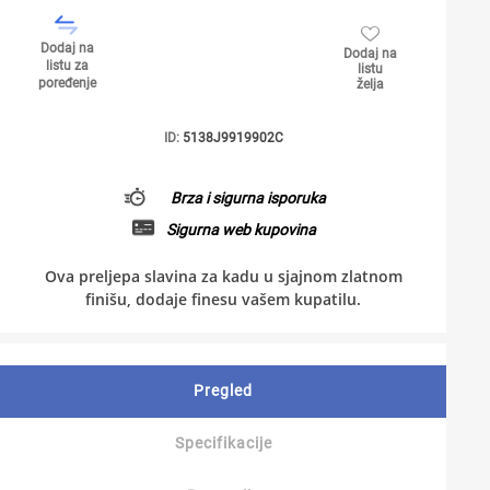
Dodaj na
Dodaj na
listu za
listu
poređenje
želja
ID:
5138J9919902C
Brza i sigurna isporuka
Sigurna web kupovina
Ova preljepa slavina za kadu u sjajnom zlatnom
finišu, dodaje finesu vašem kupatilu.
Pregled
Specifikacije