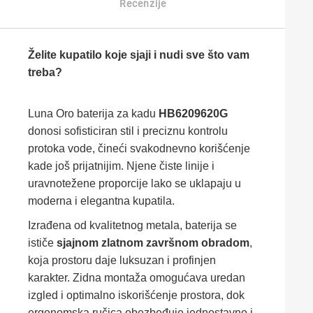
Recenzije
Želite kupatilo koje sjaji i nudi sve što vam
treba?
Luna Oro baterija za kadu
HB6209620G
donosi sofisticiran stil i preciznu kontrolu
protoka vode, čineći svakodnevno korišćenje
kade još prijatnijim. Njene čiste linije i
uravnotežene proporcije lako se uklapaju u
moderna i elegantna kupatila.
Izrađena od kvalitetnog metala, baterija se
ističe
sjajnom zlatnom završnom obradom
,
koja prostoru daje luksuzan i profinjen
karakter. Zidna montaža omogućava uredan
izgled i optimalno iskorišćenje prostora, dok
ergonomska ručica obezbeđuje jednostavno i