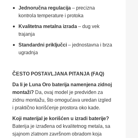
Jednoručna regulacija
– precizna
kontrola temperature i protoka
Kvalitetna metalna izrada
– dug vek
trajanja
Standardni priključci
– jednostavna i brza
ugradnja
ČESTO POSTAVLJANA PITANJA (FAQ)
Da li je Luna Oro baterija namenjena zidnoj
montaži?
Da, ovaj model je predviđen za
zidnu montažu, što omogućava uredan izgled
i praktično korišćenje prostora oko kade.
Koji materijal je korišćen u izradi baterije?
Baterija je izrađena od kvalitetnog metala, sa
sjajnom zlatnom završnom obradom koja