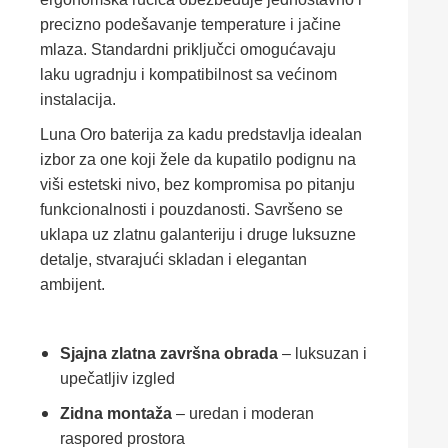
precizno podešavanje temperature i jačine
mlaza. Standardni priključci omogućavaju
laku ugradnju i kompatibilnost sa većinom
instalacija.
Luna Oro baterija za kadu predstavlja idealan
izbor za one koji žele da kupatilo podignu na
viši estetski nivo, bez kompromisa po pitanju
funkcionalnosti i pouzdanosti. Savršeno se
uklapa uz zlatnu galanteriju i druge luksuzne
detalje, stvarajući skladan i elegantan
ambijent.
Sjajna zlatna završna obrada
– luksuzan i
upečatljiv izgled
Zidna montaža
– uredan i moderan
raspored prostora