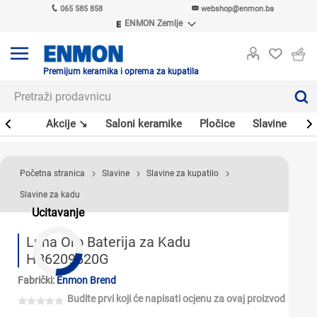
065 585 858
webshop@enmon.ba
ENMON Zemlje
ENMON SRB
ENMON BIH
ENMON HR
Premijum keramika i oprema za kupatila
ENMON MKD
leri
Akcije ↘
Saloni keramike
Pločice
Slavine
Sa
Početna stranica
Slavine
Slavine za kupatilo
Slavine za kadu
Ucitavanje
Luna Oro Baterija za Kadu
HB6209620G
Fabrički:
Enmon Brend
Budite prvi koji će napisati ocjenu za ovaj proizvod