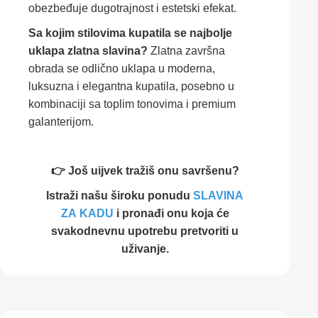
obezbeđuje dugotrajnost i estetski efekat.
Sa kojim stilovima kupatila se najbolje
uklapa zlatna slavina?
Zlatna završna
obrada se odlično uklapa u moderna,
luksuzna i elegantna kupatila, posebno u
kombinaciji sa toplim tonovima i premium
galanterijom.
👉 Još uijvek tražiš onu savršenu?
Istraži našu široku ponudu
SLAVINA
ZA
KADU
i pronađi onu koja će
svakodnevnu upotrebu pretvoriti u
uživanje.