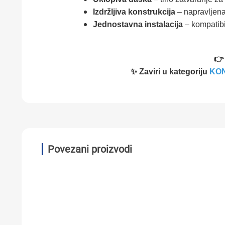
Izdržljiva konstrukcija
– napravljena 
Jednostavna instalacija
– kompatibi
👉 
✨ Zaviri u kategoriju
KO
Povezani proizvodi