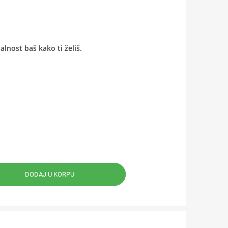
lnost baš kako ti želiš.