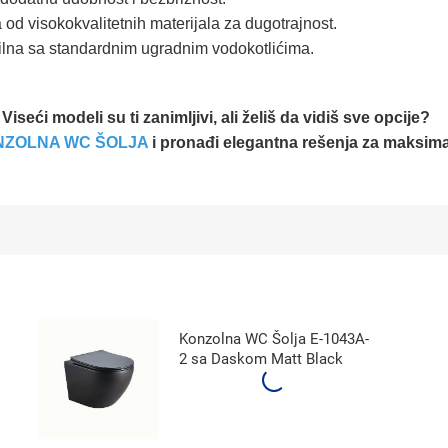
od visokokvalitetnih materijala za dugotrajnost.
lna sa standardnim ugradnim vodokotlićima.
Viseći modeli su ti zanimljivi, ali želiš da vidiš sve opcije?
NZOLNA WC ŠOLJA
i pronađi elegantna rešenja za maksima
Konzolna WC Šolja E-1043A-
2 sa Daskom Matt Black