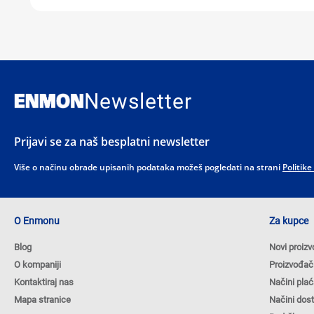
Newsletter
Prijavi se za naš besplatni newsletter
Više o načinu obrade upisanih podataka možeš pogledati na strani
Politike
O Enmonu
Za kupce
Blog
Novi proizv
O kompaniji
Proizvođač
Kontaktiraj nas
Načini plać
Mapa stranice
Načini dos