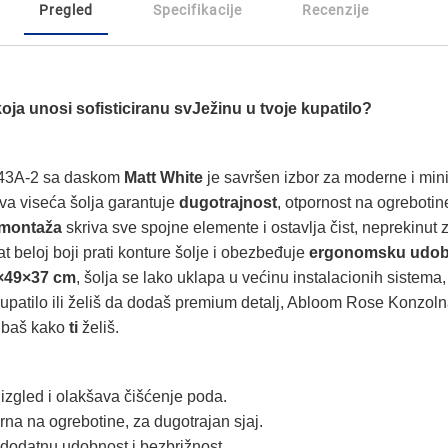
Pregled
Specifikacije
Recenzije
ja unosi sofisticiranu svJežinu u tvoje kupatilo?
43A-2 sa daskom
Matt White
je savršen izbor za moderne i mini
ova viseća šolja garantuje
dugotrajnost
, otpornost na ogrebotin
montaža
skriva sve spojne elemente i ostavlja čist, neprekinut z
t beloj boji prati konture šolje i obezbeđuje
ergonomsku udob
×49×37 cm
, šolja se lako uklapa u većinu instalacionih sistema
š kupatilo ili želiš da dodaš premium detalj, Abloom Rose Konzo
baš kako
ti
želiš.
 izgled i olakšava čišćenje poda.
na na ogrebotine, za dugotrajan sjaj.
 dodatnu udobnost i bezbrižnost.