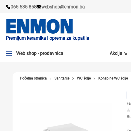
065 585 858
webshop@enmon.ba
Premijum keramika i oprema za kupatila
Web shop - prodavnica
Akcije ↘
AKCIJE ↘
Početna stranica
Sanitarije
WC šolje
Konzolne WC šolje
PLOČICE
SLAVINE
Fa
KADE I TUŠ KABINE
SANITARIJE
Bu
TUŠEVI