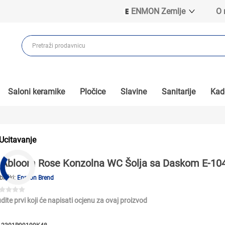
ENMON Zemlje
O
ENMON SRB
ENMON BIH
ENMON HR
ENMON MKD
Saloni keramike
Pločice
Slavine
Sanitarije
Kade
Ucitavanje
Abloom Rose Konzolna WC Šolja sa Daskom E-10
brički:
Enmon Brend
dite prvi koji će napisati ocjenu za ovaj proizvod