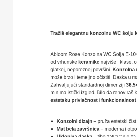
Tražiš elegantnu konzolnu WC šolju ko
Abloom Rose Konzolna WC Šolja E-10
od vrhunske
keramike
najviše I klase, 
glatkoj, neporoznoj površini.
Konzolna 
može brzo i temeljno očistiti. Daska u ma
Zahvaljujući standardnoj dimenziji
36,5
minimalistički izgled. Bilo da renovira
estetsku privlačnost
i
funkcionalnost
Konzolni dizajn
– pruža estetski čist
Mat bela završnica
– moderna i otpor
Uklopiva daska
– tiho zatvaranje za