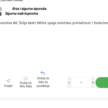
2301B99199K48
Brza i sigurna isporuka
Sigurna web kupovina
nzolna WC Šolja Matt White spaja estetsku privlačnost i funkciona
Dodaj na
listu za
Dodaj na
h
i
Podeli
poređenje
listu želja