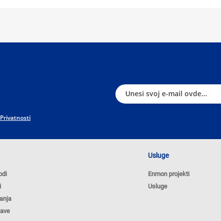
 Privatnosti
Usluge
odi
Enmon projekti
i
Usluge
anja
tave