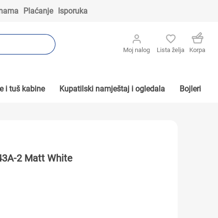
 nama
Plaćanje
Isporuka
Moj nalog
Lista želja
Korpa
 i tuš kabine
Kupatilski namještaj i ogledala
Bojleri
43A-2 Matt White