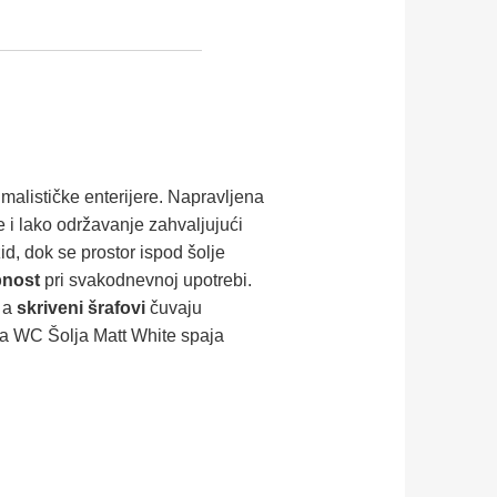
malističke enterijere. Napravljena
e i lako održavanje zahvaljujući
id, dok se prostor ispod šolje
nost
pri svakodnevnoj upotrebi.
, a
skriveni šrafovi
čuvaju
lna WC Šolja Matt White spaja