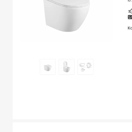
ID:
KUPATILSKI NAMJEŠTAJ I OGLEDALA
BOJLERI
Ko
LAJSNE ZA PLOČICE
MATERIJALI ZA KERAMIČARSKE RADOVE
ALATI ZA KERAMIKU
ODVOD VODE
KUPATILSKA GALANTERIJA
SVI PROIZVODI