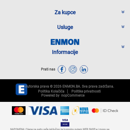
Za kupce
Usluge
Informacije
Prati nas
Autorska prava © 2026 ENMON.BA. Sva prava zadržana.
Politika Kolačića
Politike privatnosti
Powered by
nopCommerce
NAPOMENA: Cijene na sajtu važe isključivo za kupovinu putem WEB SHOP-a i mogu se