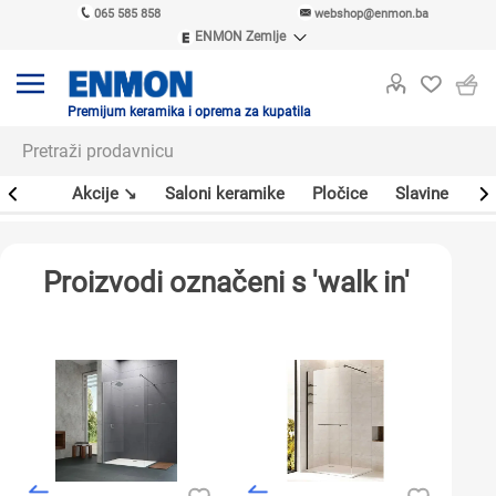
065 585 858
webshop@enmon.ba
ENMON Zemlje
ENMON SRB
ENMON BIH
ENMON HR
Premijum keramika i oprema za kupatila
ENMON MKD
leri
Akcije ↘
Saloni keramike
Pločice
Slavine
Sa
Proizvodi označeni s 'walk in'