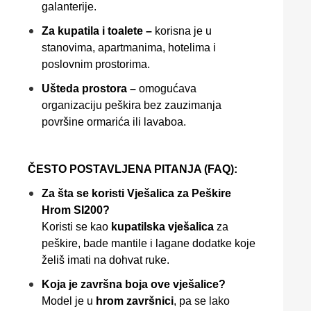
galanterije.
Za kupatila i toalete –
korisna je u
stanovima, apartmanima, hotelima i
poslovnim prostorima.
Ušteda prostora –
omogućava
organizaciju peškira bez zauzimanja
površine ormarića ili lavaboa.
ČESTO POSTAVLJENA PITANJA (FAQ):
Za šta se koristi Vješalica za Peškire
Hrom SI200?
Koristi se kao
kupatilska vješalica
za
peškire, bade mantile i lagane dodatke koje
želiš imati na dohvat ruke.
Koja je završna boja ove vješalice?
Model je u
hrom završnici
, pa se lako