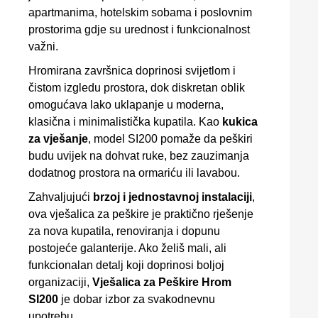
apartmanima, hotelskim sobama i poslovnim
prostorima gdje su urednost i funkcionalnost
važni.
Hromirana završnica doprinosi svijetlom i
čistom izgledu prostora, dok diskretan oblik
omogućava lako uklapanje u moderna,
klasična i minimalistička kupatila. Kao
kukica
za vješanje
, model SI200 pomaže da peškiri
budu uvijek na dohvat ruke, bez zauzimanja
dodatnog prostora na ormariću ili lavabou.
Zahvaljujući
brzoj i jednostavnoj instalaciji
,
ova vješalica za peškire je praktično rješenje
za nova kupatila, renoviranja i dopunu
postojeće galanterije. Ako želiš mali, ali
funkcionalan detalj koji doprinosi boljoj
organizaciji,
Vješalica za Peškire Hrom
SI200
je dobar izbor za svakodnevnu
upotrebu.