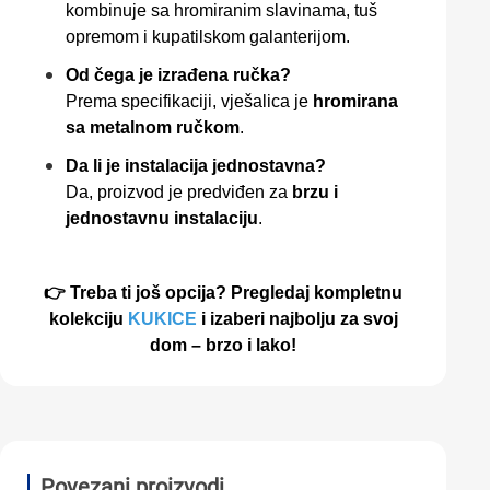
kombinuje sa hromiranim slavinama, tuš
opremom i kupatilskom galanterijom.
Od čega je izrađena ručka?
Prema specifikaciji, vješalica je
hromirana
sa metalnom ručkom
.
Da li je instalacija jednostavna?
Da, proizvod je predviđen za
brzu i
jednostavnu instalaciju
.
👉
Treba ti jo
š opcija? Pregledaj kompletnu
kolekciju
KUKICE
i izaberi najbolju za svoj
dom
– brzo i lako!
Povezani proizvodi