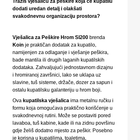
Tražiš vješalicu za peškire koja će kupatilu
dodati uredan detalj i olakšati
svakodnevnu organizaciju prostora?
Vješalica za Peškire Hrom SI200
brenda
Koin
je praktičan dodatak za kupatilo,
namijenjen za odlaganje i vješanje peškira,
bade mantila ili drugih laganih kupatilskih
dodataka. Zahvaljujući jednostavnom dizajnu
i hromiranoj završnici, lako se uklapa uz
slavine, tuš sisteme, držače, dozer za sapun i
ostalu kupatilsku galanteriju u hrom boji.
Ova
kupatilska vješalica
ima metalnu ručku i
formu koja omogućava praktično korišćenje u
svakodnevnoj rutini. Može se postaviti pored
lavaboa, tuš kabine, kade ili na zidnu površinu
gdje želiš dodatno mjesto za peškir. Posebno
je korisna u kupatilima, toaletima,