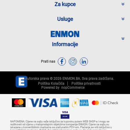
Za kupce
Usluge
Informacije
Prati nas
Autorska prava © 2026 ENMON.BA. Sva prava zadržana.
Politika Kolačića
Politike privatnosti
Powered by
nopCommerce
NAPOMENA: Cijene na sajtu važe isključivo za kupovinu putem WEB SHOP-a i mogu se
razlikovati od cijena u maloprodajnim objektima kompanije ENMON. Cijene na sajtu su
iskazane u konvertibilnim markama sa uračunatim PDV-om. Plaćanje se vrši isključivo u