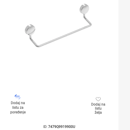
Dodaj na
Dodaj na
listu za
listu
poređenje
želja
ID:
7479Q9919900U