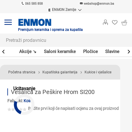
065 585 858
webshop@enmon.ba
ENMON Zemlje
ENMON SRB
ENMON BIH
ENMON HR
Premijum keramika i oprema za kupatila
ENMON MKD
leri
Akcije ↘
Saloni keramike
Pločice
Slavine
Sa
Početna stranica
Kupatilska galanterija
Kukice i vješalice
Ucitavanje
Vešalica za Peškire Hrom SI200
Fabrički:
Koin
Budite prvi koji će napisati ocjenu za ovaj proizvod