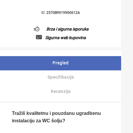
ID:
2570B9919900612A
Brza i sigurna isporuka
Sigurna web kupovina
Pregled
Specifikacije
Recenzije
Tražiš kvalitetnu i pouzdanu ugradbenu
instalaciju za WC šolju?