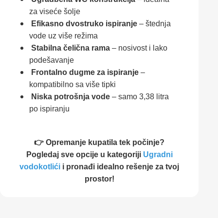
za viseće šolje
Efikasno dvostruko ispiranje
– štednja
vode uz više režima
Stabilna čelična rama
– nosivost i lako
podešavanje
Frontalno dugme za ispiranje
–
kompatibilno sa više tipki
Niska potrošnja vode
– samo 3,38 litra
po ispiranju
👉 Opremanje kupatila tek počinje?
Pogledaj sve opcije u kategoriji
Ugradni
vodokotlići
i pronađi idealno rešenje za tvoj
prostor!