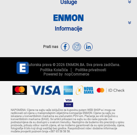
Usluge
Informacije
Prati nas
Autorska prava © 2026 ENMON.BA. Sva prava zadržana.
Politika Kolačića
Politike privatnosti
Powered by
nopCommerce
NAPOMENA: Cijene na sajtu važe isključivo za kupovinu putem WEB SHOP-a i mogu se
razlikovati od cijena u maloprodajnim objektima kompanije ENMON. Cijene na sajtu su
iskazane u konvertibilnim markama sa uračunatim PDV-om. Plaćanje se vrši isključivo u
konvertibilnim markama (BAM). Svi artikli prikazani na sajtu su dio naše ponude i ne
podrazumijeva da su dostupni u svakom trenutku. Nastojimo da budemo što precizniji u opisu
proizvoda, prikazu slika i samih cijena, ali ne možemo garantovati da su opisi proizvoda, cijene,
fotografije ili bilo koji drugi sadržaji bez greške. Raspoloživost robe i dodatne informacije
možete provjeriti pozivom broja +387 65 58 58 58.