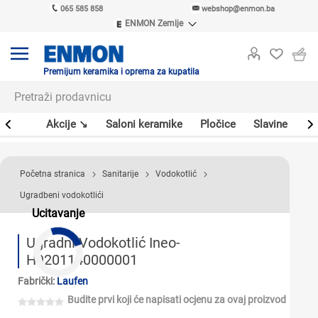
065 585 858
webshop@enmon.ba
ENMON Zemlje
ENMON SRB
ENMON BIH
ENMON HR
Premijum keramika i oprema za kupatila
ENMON MKD
leri
Akcije ↘
Saloni keramike
Pločice
Slavine
Sa
Početna stranica
Sanitarije
Vodokotlić
Ugradbeni vodokotlići
Ucitavanje
Ugradni Vodokotlić Ineo-
H9201140000001
Fabrički:
Laufen
Budite prvi koji će napisati ocjenu za ovaj proizvod