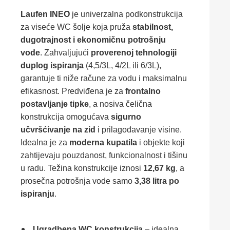
Laufen INEO
je univerzalna podkonstrukcija
za viseće WC šolje koja pruža
stabilnost,
dugotrajnost i ekonomičnu potrošnju
vode
. Zahvaljujući
proverenoj tehnologiji
duplog ispiranja
(4,5/3L, 4/2L ili 6/3L),
garantuje ti niže račune za vodu i maksimalnu
efikasnost. Predviđena je za
frontalno
postavljanje tipke
, a nosiva čelična
konstrukcija omogućava
sigurno
učvršćivanje na zid
i prilagođavanje visine.
Idealna je za
moderna kupatila
i objekte koji
zahtijevaju pouzdanost, funkcionalnost i tišinu
u radu. Težina konstrukcije iznosi
12,67 kg
, a
prosečna potrošnja vode samo
3,38 litra po
ispiranju
.
Ugradbena WC konstrukcija
– idealna