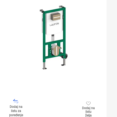
Dodaj na
Dodaj na
listu za
listu
poređenje
želja