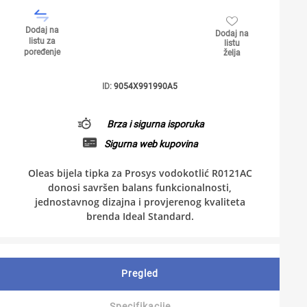
Dodaj na
Dodaj na
listu za
listu
poređenje
želja
ID:
9054X991990A5
Brza i sigurna isporuka
Sigurna web kupovina
Oleas bijela tipka za Prosys vodokotlić R0121AC
donosi savršen balans funkcionalnosti,
jednostavnog dizajna i provjerenog kvaliteta
brenda Ideal Standard.
Pregled
Specifikacije