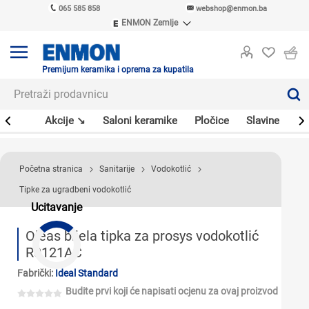
065 585 858
webshop@enmon.ba
ENMON Zemlje
ENMON SRB
ENMON BIH
ENMON HR
Premijum keramika i oprema za kupatila
ENMON MKD
leri
Akcije ↘
Saloni keramike
Pločice
Slavine
Sa
Početna stranica
Sanitarije
Vodokotlić
Tipke za ugradbeni vodokotlić
Ucitavanje
Oleas bijela tipka za prosys vodokotlić
R0121AC
Fabrički:
Ideal Standard
Budite prvi koji će napisati ocjenu za ovaj proizvod