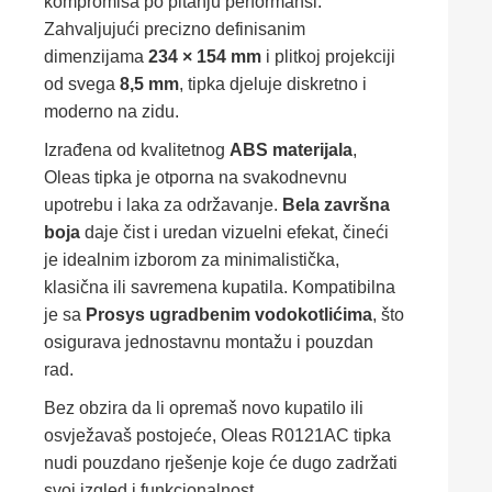
kompromisa po pitanju performansi.
Zahvaljujući precizno definisanim
dimenzijama
234 × 154 mm
i plitkoj projekciji
od svega
8,5 mm
, tipka djeluje diskretno i
moderno na zidu.
Izrađena od kvalitetnog
ABS materijala
,
Oleas tipka je otporna na svakodnevnu
upotrebu i laka za održavanje.
Bela završna
boja
daje čist i uredan vizuelni efekat, čineći
je idealnim izborom za minimalistička,
klasična ili savremena kupatila. Kompatibilna
je sa
Prosys ugradbenim vodokotlićima
, što
osigurava jednostavnu montažu i pouzdan
rad.
Bez obzira da li opremaš novo kupatilo ili
osvježavaš postojeće, Oleas R0121AC tipka
nudi pouzdano rješenje koje će dugo zadržati
svoj izgled i funkcionalnost.