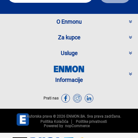
O Enmonu
Za kupce
Usluge
Informacije
Prati nas
Autorska prava © 2026 ENMON.BA. Sva prava zadržana.
Politika Kolačića
Politike privatnosti
Powered by
nopCommerce