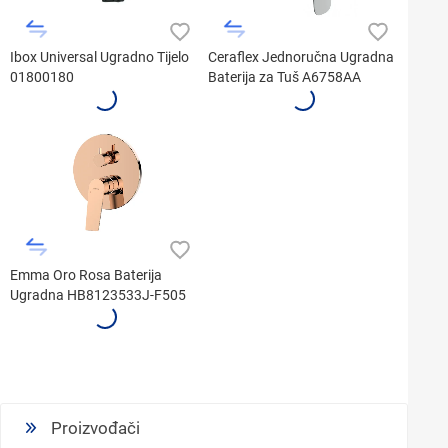
Ibox Universal Ugradno Tijelo
Ceraflex Jednoručna Ugradna
01800180
Baterija za Tuš A6758AA
Emma Oro Rosa Baterija
Ugradna HB8123533J-F505
Proizvođači