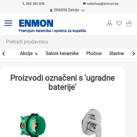
065 585 858
webshop@enmon.ba
ENMON Zemlje
ENMON SRB
ENMON BIH
ENMON HR
Premijum keramika i oprema za kupatila
ENMON MKD
leri
Akcije ↘
Saloni keramike
Pločice
Slavine
Sa
Proizvodi označeni s 'ugradne
baterije'