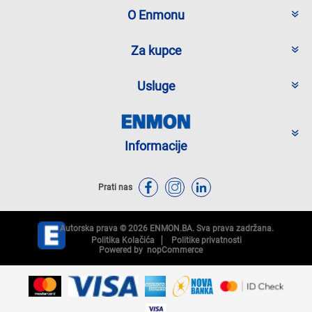
O Enmonu
Za kupce
Usluge
Informacije
Prati nas
Autorska prava © 2026 ENMON.BA. Sva prava zadržana.
Politika Kolačića
Politike privatnosti
Powered by
nopCommerce