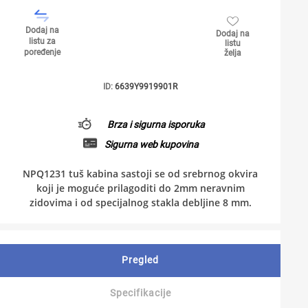
Dodaj na
Dodaj na
listu za
listu
poređenje
želja
ID:
6639Y9919901R
Brza i sigurna isporuka
Sigurna web kupovina
NPQ1231 tuš kabina sastoji se od srebrnog okvira
koji je moguće prilagoditi do 2mm neravnim
zidovima i od specijalnog stakla debljine 8 mm.
Pregled
Specifikacije