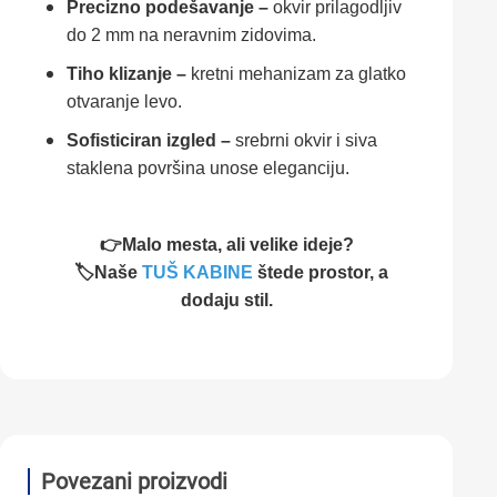
Precizno podešavanje –
okvir prilagodljiv
do 2 mm na neravnim zidovima.
Tiho klizanje –
kretni mehanizam za glatko
otvaranje levo.
Sofisticiran izgled –
srebrni okvir i siva
staklena površina unose eleganciju.
👉Malo mesta, ali velike ideje?
🏷️Naše
TUŠ KABINE
štede prostor, a
dodaju stil.
Povezani proizvodi