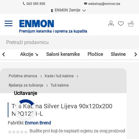
065 585 858
webshop@enmon.ba
ENMON Zemlje
ENMON SRB
ENMON BIH
ENMON HR
Premijum keramika i oprema za kupatila
ENMON MKD
leri
Akcije ↘
Saloni keramike
Pločice
Slavine
Sa
Početna stranica
Kade i tuš kabine
Rješenja za tuširanje
Tuš kabine
Ucitavanje
Tuš Kabina Silver Lijeva 90x120x200
NPQ1231-L
Fabrički:
Enmon Brend
Budite prvi koji će napisati ocjenu za ovaj proizvod