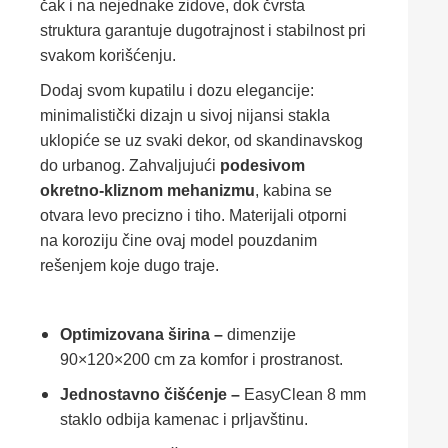
čak i na nejednake zidove, dok čvrsta
struktura garantuje dugotrajnost i stabilnost pri
svakom korišćenju.
Dodaj svom kupatilu i dozu elegancije:
minimalistički dizajn u sivoj nijansi stakla
uklopiće se uz svaki dekor, od skandinavskog
do urbanog. Zahvaljujući
podesivom
okretno-kliznom mehanizmu
, kabina se
otvara levo precizno i tiho. Materijali otporni
na koroziju čine ovaj model pouzdanim
rešenjem koje dugo traje.
Optimizovana širina –
dimenzije
90×120×200 cm za komfor i prostranost.
Jednostavno čišćenje –
EasyClean 8 mm
staklo odbija kamenac i prljavštinu.