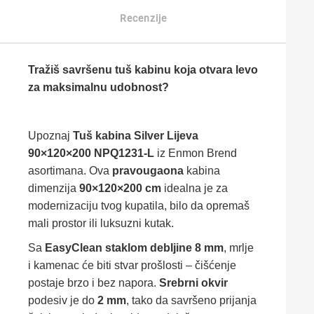
Recenzije
Tražiš savršenu tuš kabinu koja otvara levo
za maksimalnu udobnost?
Upoznaj
Tuš kabina Silver Lijeva
90×120×200 NPQ1231-L
iz Enmon Brend
asortimana. Ova
pravougaona
kabina
dimenzija
90×120×200 cm
idealna je za
modernizaciju tvog kupatila, bilo da opremaš
mali prostor ili luksuzni kutak.
Sa
EasyClean staklom debljine 8 mm
, mrlje
i kamenac će biti stvar prošlosti – čišćenje
postaje brzo i bez napora.
Srebrni okvir
podesiv je do
2 mm
, tako da savršeno prijanja