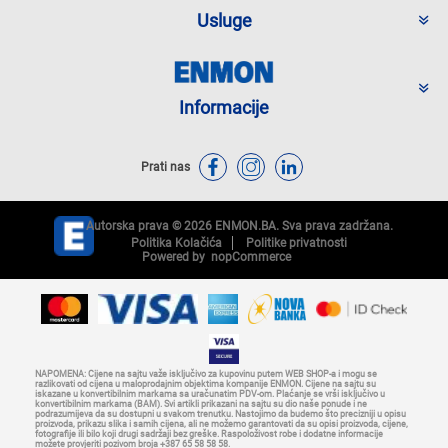
Usluge
Informacije
Prati nas
Autorska prava © 2026 ENMON.BA. Sva prava zadržana.
Politika Kolačića
Politike privatnosti
Powered by
nopCommerce
NAPOMENA: Cijene na sajtu važe isključivo za kupovinu putem WEB SHOP-a i mogu se
razlikovati od cijena u maloprodajnim objektima kompanije ENMON. Cijene na sajtu su
iskazane u konvertibilnim markama sa uračunatim PDV-om. Plaćanje se vrši isključivo u
konvertibilnim markama (BAM). Svi artikli prikazani na sajtu su dio naše ponude i ne
podrazumijeva da su dostupni u svakom trenutku. Nastojimo da budemo što precizniji u opisu
proizvoda, prikazu slika i samih cijena, ali ne možemo garantovati da su opisi proizvoda, cijene,
fotografije ili bilo koji drugi sadržaji bez greške. Raspoloživost robe i dodatne informacije
možete provjeriti pozivom broja +387 65 58 58 58.