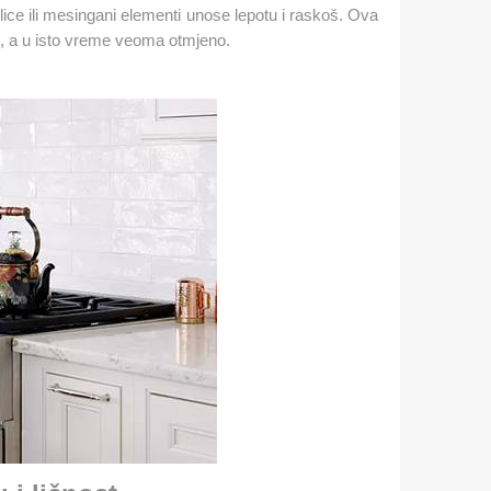
ce ili mesingani elementi unose lepotu i raskoš. Ova
, a u isto vreme veoma otmjeno​
.