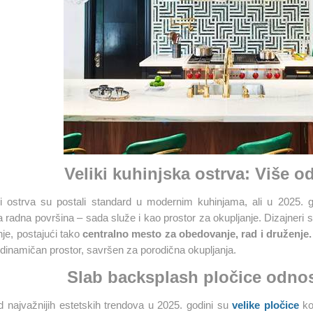
Veliki kuhinjska ostrva: Više 
ki ostrva su postali standard u modernim kuhinjama, ali u 2025. 
a radna površina – sada služe i kao prostor za okupljanje. Dizajneri 
je, postajući tako
centralno mesto za obedovanje, rad i druženje.
dinamičan prostor, savršen za porodična okupljanja​
.
Slab backsplash pločice odno
 najvažnijih estetskih trendova u 2025. godini su
velike pločice
ko