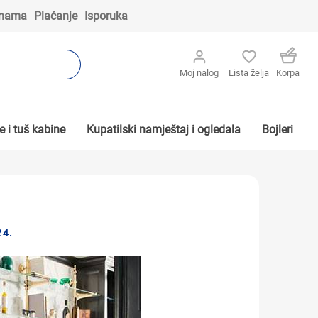
 nama
Plaćanje
Isporuka
Moj nalog
Lista želja
Korpa
 i tuš kabine
Kupatilski namještaj i ogledala
Bojleri
24.