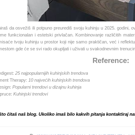
iraš da osvežiš ili potpuno preurediš svoju kuhinju u 2025. godini, ov
jeme funkcionalan i estetski privlačan. Kombinovanje različitih mater
isaće tvoju kuhinju u prostor koji nije samo praktičan, već i reflektuje 
mestom gde će se svi rado okupljati i uživati u svakodnevnim trenuci
Reference:
digest:
25 najpopularnijih kuhinjskih trendova
ment Therapy:
10 najvećih kuhinjskih trendova
esign:
Popularni trendovi u dizajnu kuhinja
pruce:
Kuhinjski trendovi
što čitaš naš blog. Ukoliko imaš bilo kakvih pitanja kontaktiraj n