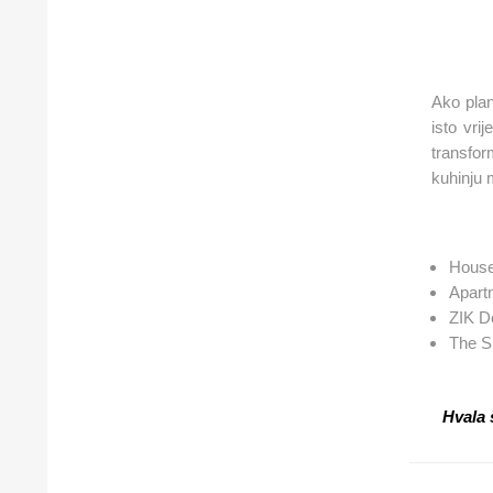
Ako plan
isto vri
transform
kuhinju 
House
Apart
ZIK D
The S
Hvala 