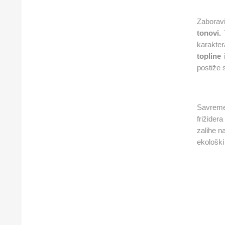
Zaboravi
tonovi.
karakter
topline
postiže 
Savremen
frižide
zalihe n
ekološki