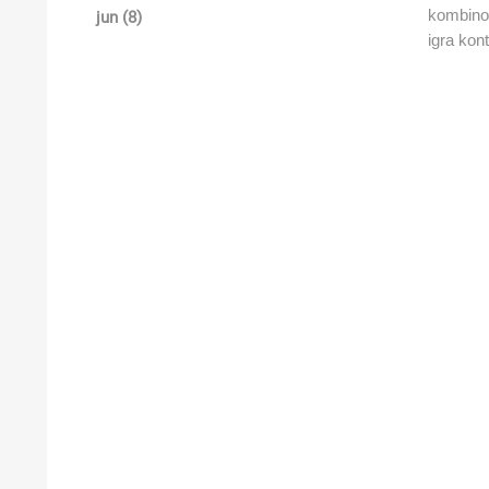
kombino
jun (8)
igra kon