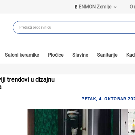
ENMON Zemlje
O
ENMON SRB
ENMON BIH
ENMON HR
ENMON MKD
Saloni keramike
Pločice
Slavine
Sanitarije
Kade
iji trendovi u dizajnu
a
PETAK, 4. OKTOBAR 20