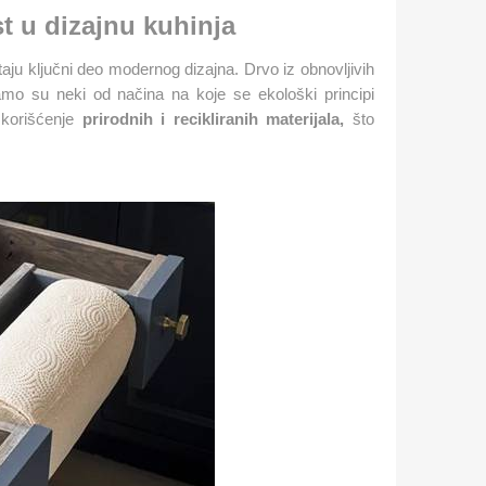
st u dizajnu kuhinja
taju ključni deo modernog dizajna. Drvo iz obnovljivih
i samo su neki od načina na koje se ekološki principi
 korišćenje
prirodnih i recikliranih materijala,
što