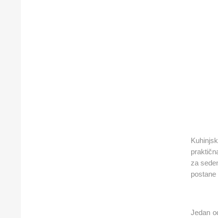
Kuhinjs
praktičn
za seden
postane 
Jedan od