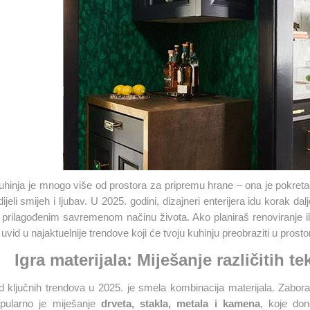
hinja je mnogo više od prostora za pripremu hrane – ona je pokret
ijeli smijeh i ljubav. U 2025. godini, dizajneri enterijera idu korak da
i prilagođenim savremenom načinu života. Ako planiraš renoviranje ili
i uvid u najaktuelnije trendove koji će tvoju kuhinju preobraziti u prostor k
Igra materijala: Miješanje različitih t
 ključnih trendova u 2025. je smela kombinacija materijala. Zabora
opularno je miješanje
drveta, stakla, metala i kamena
, koje don