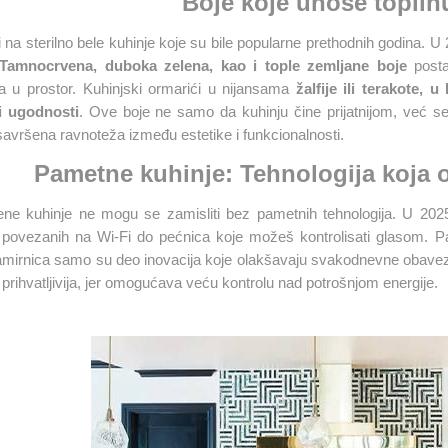
Boje koje unose toplinu
 na sterilno bele kuhinje koje su bile popularne prethodnih godina. U 
Tamnocrvena, duboka zelena, kao i tople zemljane boje
posta
a u prostor. Kuhinjski ormarići u nijansama
žalfije ili terakote, 
 i ugodnosti
. Ove boje ne samo da kuhinju čine prijatnijom, već se
savršena ravnoteža između estetike i funkcionalnosti​
.
Pametne kuhinje: Tehnologija koja 
e kuhinje ne mogu se zamisliti bez pametnih tehnologija. U 2025. 
ra povezanih na Wi-Fi do pećnica koje možeš kontrolisati glasom.
amirnica samo su deo inovacija koje olakšavaju svakodnevne obaveze
 prihvatljivija, jer omogućava veću kontrolu nad potrošnjom energije​
.