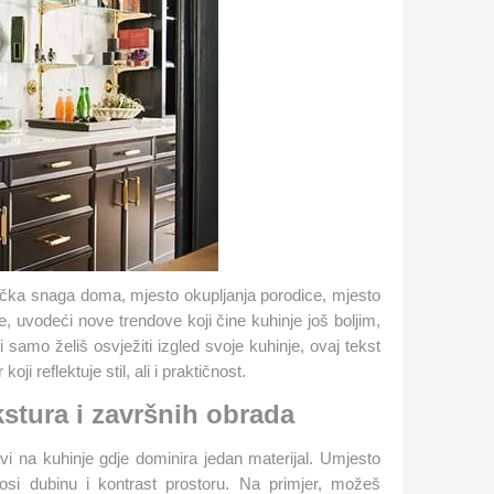
ačka snaga doma, mjesto okupljanja porodice, mjesto
lje, uvodeći nove trendove koji čine kuhinje još boljim,
 samo želiš osvježiti izgled svoje kuhinje, ovaj tekst
oji reflektuje stil, ali i praktičnost.
ekstura i završnih obrada
vi na kuhinje gdje dominira jedan materijal. Umjesto
osi dubinu i kontrast prostoru. Na primjer, možeš