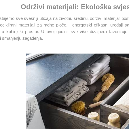
Održivi materijali: Ekološka svje
tajemo sve svesniji uticaja na životnu sredinu, održivi materijali pos
reciklirani materijali za radne ploče, i energetski efikasni uređaj
u u kuhinjski prostor. U ovoj godini, sve više dizajnera favorizuje
i smanjenju zagađenja.