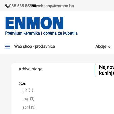
065 585 858
webshop@enmon.ba
Premijum keramika i oprema za kupatila
Web shop - prodavnica
Akcije ↘
AKCIJE ↘
Najnov
Arhiva bloga
PLOČICE
kuhinj
SLAVINE
2026
jun (1)
KADE I TUŠ KABINE
maj (1)
SANITARIJE
april (3)
TUŠEVI