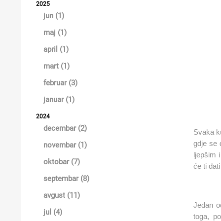
2025
KUPATILSKI NAMJEŠTAJ I OGLEDALA
jun (1)
maj (1)
BOJLERI
april (1)
LAJSNE ZA PLOČICE
mart (1)
MATERIJALI ZA KERAMIČARSKE RADOVE
februar (3)
ALATI ZA KERAMIKU
januar (1)
ODVOD VODE
2024
decembar (2)
Svaka ku
KUPATILSKA GALANTERIJA
gdje se d
novembar (1)
SVI PROIZVODI
ljepšim 
oktobar (7)
će ti dat
septembar (8)
avgust (11)
Jedan od
jul (4)
toga, p