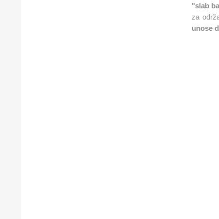
"slab b
za održa
unose do