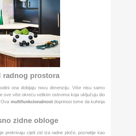
od radnog prostora
godini ona dobijaju novu dimenziju. Više nisu samo
se sve više okreću velikim ostrvima koja uključuju dio
Ova
multifunkcionalnost
doprinosi tome da kuhinja
sno zidne obloge
je prekrivaju cijeli zid iza radne ploče, poznatije kao