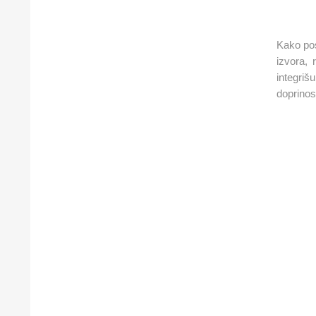
Kako pos
izvora, 
integriš
doprinos