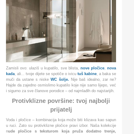
Zamisli ovo: ulaziš u kupatilo, sve blista,
nove pločice
,
nova
kada
, ali... tvoje dijete se spotiče o ivicu
tuš kabine
, a baka se
muči da ustane s niske
WC šolje.
Nije baš idealno, zar ne?
Hajde da zajedno osmislimo kupatilo koje nije samo lijepo, već
i sigurno za sve članove porodice – od najmlađih do najstarijih.
Protivklizne površine: tvoj najbolji
prijatelj
Voda i pločice – kombinacija koja može biti klizava kao sapun
u ruci. Zato su protivklizne pločice pravi izbor. Naša kolekcije
n
ude pločice s teksturom koja pruža dodatno trenje,