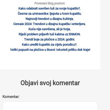
Povezani blog postovi:
Kako odabrati savršen tuš za svoje kupatilo?
,
Česme za umivaonike: ljepota u tvom kupatilu
,
Najnoviji trendovi u dizajnu kuhinja
,
Cersaie 2024: Trendovi u dizajnu kupatila i enterijera
,
Kuća nije savršena, ali je tvoja
,
Riješi problem prljavih tuš kabina uz ENMON
,
Trendi boje za pločice u 2024. godini
,
Kako urediti kupatilo za cijelu porodicu?
,
Veliki popusti na pločice u Bosni: Iskoristi priliku dok traje!
Objavi svoj komentar
Komentar: