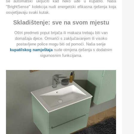
se automatski uključiti kad neko uđe u kupatilo. Naša
"BrightSense" kolekcija nudi energetski efikasna rješenja koja
osvjetljavaju svaki kutak.
Skladištenje: sve na svom mjestu
Oštri predmeti poput brijača ili makaza trebaju biti van
domašaja djece. Ormarići s zaključavanjem ili visoko
postavljene police mogu biti od pomoći. Naša serije
kupatilskog namještaja
nude otmjena rješenja s dodatnim
sigurnosnim funkcijama.