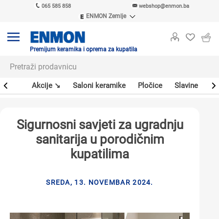
065 585 858
webshop@enmon.ba
ENMON Zemlje
ENMON SRB
ENMON BIH
ENMON HR
Premijum keramika i oprema za kupatila
ENMON MKD
leri
Akcije ↘
Saloni keramike
Pločice
Slavine
Sa
Sigurnosni savjeti za ugradnju
sanitarija u porodičnim
kupatilima
SREDA, 13. NOVEMBAR 2024.