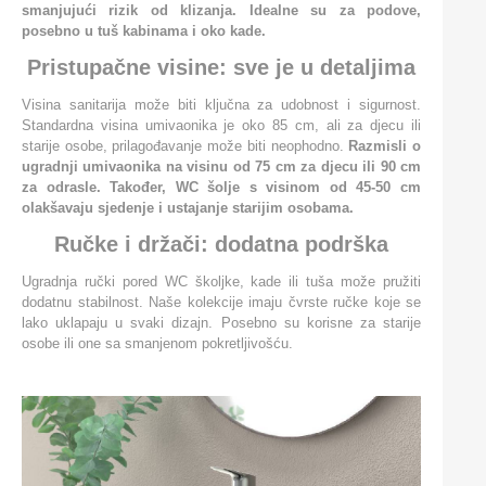
smanjujući rizik od klizanja. Idealne su za podove,
posebno u tuš kabinama i oko kade.
Pristupačne visine: sve je u detaljima
Visina sanitarija može biti ključna za udobnost i sigurnost.
Standardna visina umivaonika je oko 85 cm, ali za djecu ili
starije osobe, prilagođavanje može biti neophodno.
Razmisli o
ugradnji umivaonika na visinu od 75 cm za djecu ili 90 cm
za odrasle. Također, WC šolje s visinom od 45-50 cm
olakšavaju sjedenje i ustajanje starijim osobama.
Ručke i držači: dodatna podrška
Ugradnja ručki pored WC školjke, kade ili tuša može pružiti
dodatnu stabilnost. Naše kolekcije imaju čvrste ručke koje se
lako uklapaju u svaki dizajn. Posebno su korisne za starije
osobe ili one sa smanjenom pokretljivošću.