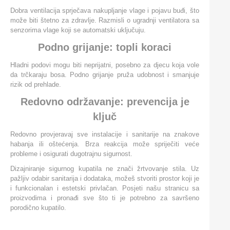
Dobra ventilacija sprječava nakupljanje vlage i pojavu buđi, što
može biti štetno za zdravlje. Razmisli o ugradnji ventilatora sa
senzorima vlage koji se automatski uključuju.
Podno grijanje: topli koraci
Hladni podovi mogu biti neprijatni, posebno za djecu koja vole
da trčkaraju bosa. Podno grijanje pruža udobnost i smanjuje
rizik od prehlade.
Redovno održavanje: prevencija je
ključ
Redovno provjeravaj sve instalacije i sanitarije na znakove
habanja ili oštećenja. Brza reakcija može spriječiti veće
probleme i osigurati dugotrajnu sigurnost.
Dizajniranje sigurnog kupatila ne znači žrtvovanje stila. Uz
pažljiv odabir sanitarija i dodataka, možeš stvoriti prostor koji je
i funkcionalan i estetski privlačan. Posjeti našu stranicu sa
proizvodima i pronađi sve što ti je potrebno za savršeno
porodično kupatilo.