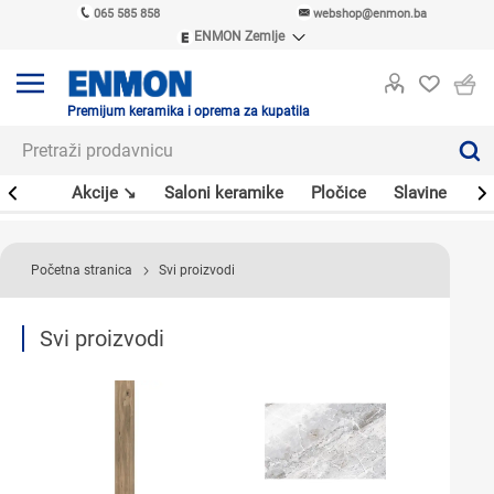
065 585 858
webshop@enmon.ba
ENMON Zemlje
ENMON SRB
ENMON BIH
ENMON HR
Premijum keramika i oprema za kupatila
ENMON MKD
leri
Akcije ↘
Saloni keramike
Pločice
Slavine
Sa
Početna stranica
Svi proizvodi
Svi proizvodi