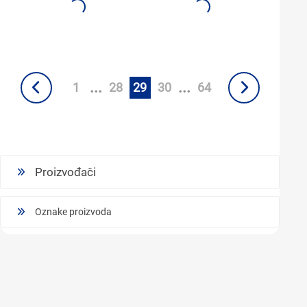
...
...
1
28
29
30
64
Proizvođači
Oznake proizvoda