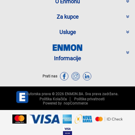
O Enmonu
Za kupce
Usluge
Informacije
Prati nas
Autorska prava © 2026 ENMON.BA. Sva prava zadržana.
Politika Kolačića
Politike privatnosti
Powered by
nopCommerce