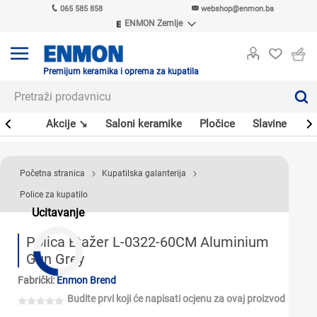
065 585 858
webshop@enmon.ba
ENMON Zemlje
ENMON SRB
ENMON BIH
ENMON HR
Premijum keramika i oprema za kupatila
ENMON MKD
leri
Akcije ↘
Saloni keramike
Pločice
Slavine
Sa
Početna stranica
Kupatilska galanterija
Police za kupatilo
Ucitavanje
Polica Etažer L-0322-60CM Aluminium
Gun Grey
Fabrički:
Enmon Brend
Budite prvi koji će napisati ocjenu za ovaj proizvod