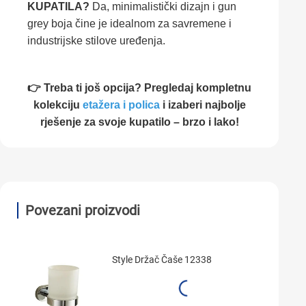
KUPATILA?
Da, minimalistički dizajn i gun
grey boja čine je idealnom za savremene i
industrijske stilove uređenja.
👉 Treba ti još opcija? Pregledaj kompletnu
kolekciju
etažera i polica
i izaberi najbolje
rješenje za svoje kupatilo – brzo i lako!
Povezani proizvodi
Style Držač Čaše 12338