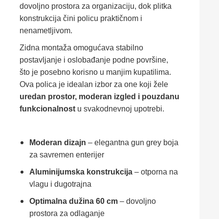
dovoljno prostora za organizaciju, dok plitka
konstrukcija čini policu praktičnom i
nenametljivom.
Zidna montaža omogućava stabilno
postavljanje i oslobađanje podne površine,
što je posebno korisno u manjim kupatilima.
Ova polica je idealan izbor za one koji žele
uredan prostor, moderan izgled i pouzdanu
funkcionalnost
u svakodnevnoj upotrebi.
Moderan dizajn
– elegantna gun grey boja
za savremen enterijer
Aluminijumska konstrukcija
– otporna na
vlagu i dugotrajna
Optimalna dužina 60 cm
– dovoljno
prostora za odlaganje