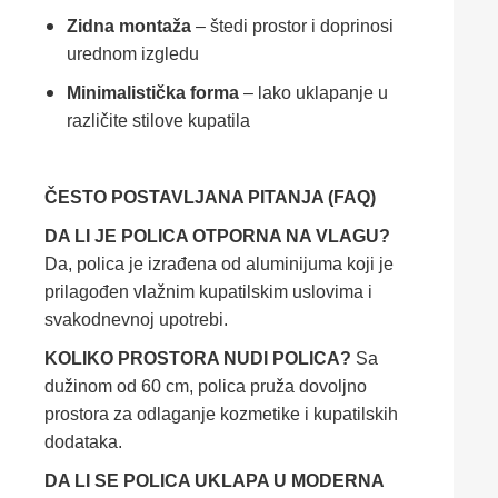
Zidna montaža
– štedi prostor i doprinosi
urednom izgledu
Minimalistička forma
– lako uklapanje u
različite stilove kupatila
ČESTO POSTAVLJANA PITANJA (FAQ)
DA LI JE POLICA OTPORNA NA VLAGU?
Da, polica je izrađena od aluminijuma koji je
prilagođen vlažnim kupatilskim uslovima i
svakodnevnoj upotrebi.
KOLIKO PROSTORA NUDI POLICA?
Sa
dužinom od 60 cm, polica pruža dovoljno
prostora za odlaganje kozmetike i kupatilskih
dodataka.
DA LI SE POLICA UKLAPA U MODERNA