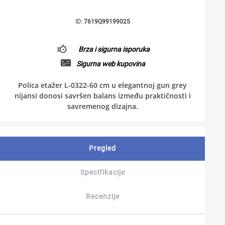
ID:
7619Q99199025
Brza i sigurna isporuka
Sigurna web kupovina
Polica etažer L-0322-60 cm u elegantnoj gun grey
nijansi donosi savršen balans između praktičnosti i
savremenog dizajna.
Pregled
Specifikacije
Recenzije