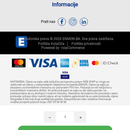
Informacije
Prati nas
Autorska prava © 2026 ENMON.BA. Sva prava zadržana.
Politika Kolačića
Politike privatnosti
Powered by
nopCommerce
NAPOMENA: Cijene na sajtu važe isključivo za kupovinu putem WEB SHOP-a i mogu se
razlikovati od cijena u maloprodajnim objektima kompanije ENMON. Cijene na sajtu su
iskazane u konvertibilnim markama sa uračunatim PDV-om. Plaćanje se vrši isključivo u
konvertibilnim markama (BAM). Svi artikli prikazani na sajtu su dio naše ponude i ne
podrazumijeva da su dostupni u svakom trenutku. Nastojimo da budemo što precizniji u opisu
proizvoda, prikazu slika i samih cijena, ali ne možemo garantovati da su opisi proizvoda, cijene,
fotografije ili bilo koji drugi sadržaji bez greške. Raspoloživost robe i dodatne informacije
možete provjeriti pozivom broja +387 65 58 58 58.
h
i