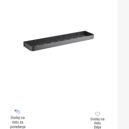
Dodaj na
Dodaj na
listu za
listu
poređenje
želja