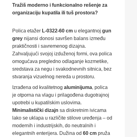
Tražiš moderno i funkcionalno rešenje za
organizaciju kupatila ili tuš prostora?
Polica etažer
L-0322-60 cm
u elegantnoj
gun
grey
nijansi donosi savršen balans između
praktičnosti i savremenog dizajna.
Zahvaljujući svojoj izduženoj formi, ova polica
omogućava pregledno odlaganje kozmetike,
sredstava za negu i svakodnevnih sitnica, bez
stvaranja vizuelnog nereda u prostoru.
Izrađena od kvalitetnog
aluminijuma
, polica
je otporna na vlagu i prilagođena dugotrajnoj
upotrebi u kupatilskim uslovima.
Minimalistički dizajn
sa diskretnim ivicama
lako se uklapa u različite stilove uređenja – od
modernih i industrijskih, do neutralnih i
elegantnih enterijera. Dužina od
60 cm
pruža