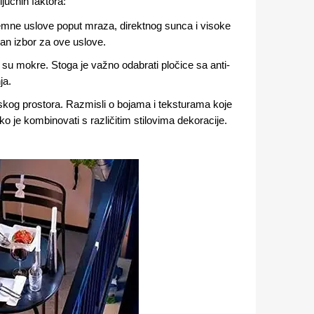
jučnih faktora:
remne uslove poput mraza, direktnog sunca i visoke
čan izbor za ove uslove​.
su mokre. Stoga je važno odabrati pločice sa anti-
a​.
skog prostora. Razmisli o bojama i teksturama koje
o je kombinovati s različitim stilovima dekoracije​.