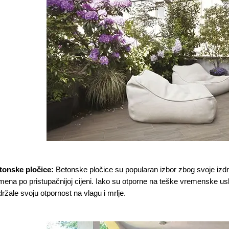
tonske pločice:
Betonske pločice su popularan izbor zbog svoje izdržl
ena po pristupačnijoj cijeni. Iako su otporne na teške vremenske uslo
ržale svoju otpornost na vlagu i mrlje​.