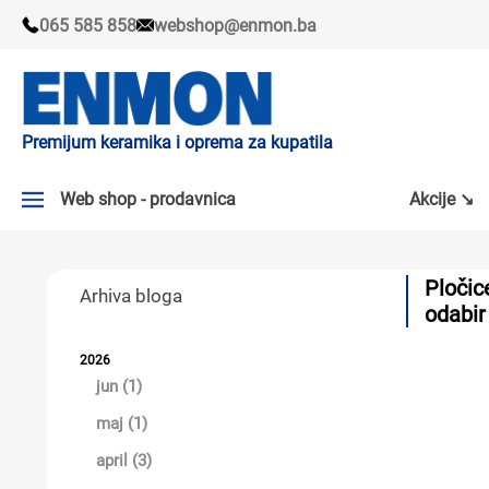
065 585 858
webshop@enmon.ba
Premijum keramika i oprema za kupatila
Web shop - prodavnica
Akcije ↘
AKCIJE ↘
Pločic
Arhiva bloga
PLOČICE
odabir
SLAVINE
2026
jun (1)
KADE I TUŠ KABINE
maj (1)
SANITARIJE
april (3)
TUŠEVI