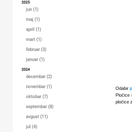
2025
KUPATILSKI NAMJEŠTAJ I OGLEDALA
jun (1)
maj (1)
BOJLERI
april (1)
LAJSNE ZA PLOČICE
mart (1)
MATERIJALI ZA KERAMIČARSKE RADOVE
februar (3)
ALATI ZA KERAMIKU
januar (1)
ODVOD VODE
2024
decembar (2)
KUPATILSKA GALANTERIJA
novembar (1)
Odabir
p
SVI PROIZVODI
Pločice 
oktobar (7)
pločice 
septembar (8)
avgust (11)
jul (4)