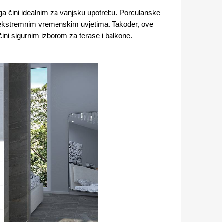
o ga čini idealnim za vanjsku upotrebu. Porculanske
sa ekstremnim vremenskim uvjetima. Također, ove
čini sigurnim izborom za terase i balkone​.