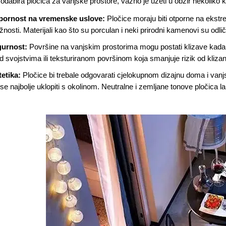
 odabira pločica za vanjske prostore, važno je uzeti u obzir nekoliko kl
pornost na vremenske uslove:
Pločice moraju biti otporne na ekst
žnosti. Materijali kao što su porculan i neki prirodni kamenovi su odli
gurnost:
Površine na vanjskim prostorima mogu postati klizave kada 
d svojstvima ili teksturiranom površinom koja smanjuje rizik od klizanj
tetika:
Pločice bi trebale odgovarati cjelokupnom dizajnu doma i vanj
se najbolje uklopiti s okolinom. Neutralne i zemljane tonove pločica lak