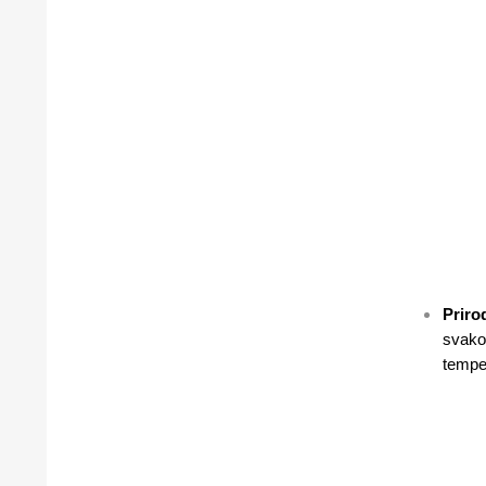
Priro
svako
temper