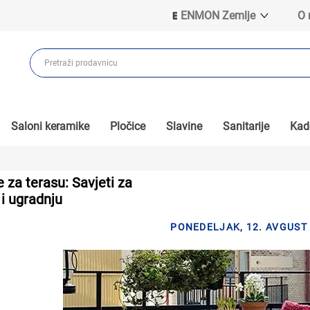
ENMON Zemlje
O
ENMON SRB
ENMON BIH
ENMON HR
ENMON MKD
Saloni keramike
Pločice
Slavine
Sanitarije
Kade
e za terasu: Savjeti za
 i ugradnju
PONEDELJAK, 12. AVGUST 