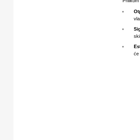
Prilikom
Ot
vla
Si
ski
Es
će 