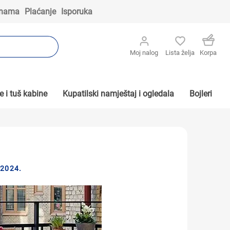
 nama
Plaćanje
Isporuka
Moj nalog
Lista želja
Korpa
 i tuš kabine
Kupatilski namještaj i ogledala
Bojleri
2024.