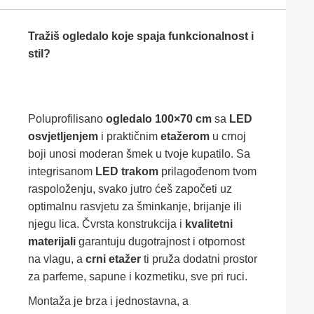
Tražiš ogledalo koje spaja funkcionalnost i
stil?
Poluprofilisano
ogledalo 100×70 cm
sa
LED
osvjetljenjem
i praktičnim
etažerom
u crnoj
boji unosi moderan šmek u tvoje kupatilo. Sa
integrisanom
LED trakom
prilagođenom tvom
raspoloženju, svako jutro ćeš započeti uz
optimalnu rasvjetu za šminkanje, brijanje ili
njegu lica. Čvrsta konstrukcija i
kvalitetni
materijali
garantuju dugotrajnost i otpornost
na vlagu, a
crni etažer
ti pruža dodatni prostor
za parfeme, sapune i kozmetiku, sve pri ruci.
Montaža je brza i jednostavna, a