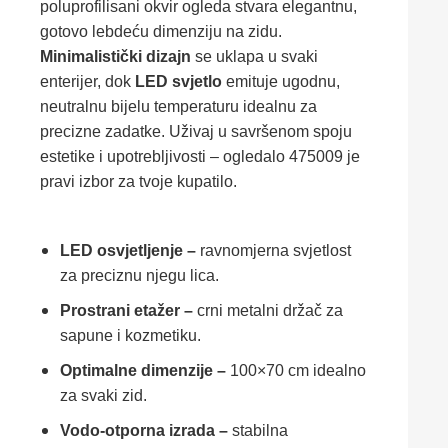
poluprofilisani okvir ogleda stvara elegantnu,
gotovo lebdeću dimenziju na zidu.
Minimalistički dizajn
se uklapa u svaki
enterijer, dok
LED svjetlo
emituje ugodnu,
neutralnu bijelu temperaturu idealnu za
precizne zadatke. Uživaj u savršenom spoju
estetike i upotrebljivosti – ogledalo 475009 je
pravi izbor za tvoje kupatilo.
LED osvjetljenje –
ravnomjerna svjetlost
za preciznu njegu lica.
Prostrani etažer –
crni metalni držač za
sapune i kozmetiku.
Optimalne dimenzije –
100×70 cm idealno
za svaki zid.
Vodo-otporna izrada –
stabilna