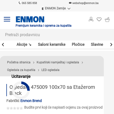
065 585 858
webshop@enmon.ba
ENMON Zemlje
ENMON SRB
ENMON BIH
ENMON HR
Premijum keramika i oprema za kupatila
ENMON MKD
leri
Akcije ↘
Saloni keramike
Pločice
Slavine
Sa
Početna stranica
Kupatilski namještaj i ogledala
Ogledala za kupatila
LED ogledala
Ucitavanje
Ogledalo 475009 100x70 sa Etažerom
Black
Fabrički:
Enmon Brend
Budite prvi koji će napisati ocjenu za ovaj proizvod