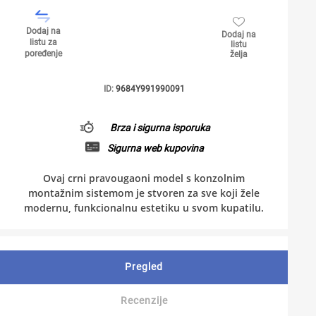
Dodaj na
Dodaj na
listu za
listu
poređenje
želja
ID:
9684Y991990091
Brza i sigurna isporuka
Sigurna web kupovina
Ovaj crni pravougaoni model s konzolnim
montažnim sistemom je stvoren za sve koji žele
modernu, funkcionalnu estetiku u svom kupatilu.
Pregled
Recenzije