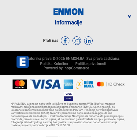
Informacije
Prati nas
Autorska prava © 2026 ENMON.BA. Sva prava zadržana.
Politika Kolačića
Politike privatnosti
Powered by
nopCommerce
NAPOMENA: Cijene na sajtu važe isključivo za kupovinu putem WEB SHOP-a i mogu se
razlikovati od cijena u maloprodajnim objektima kompanije ENMON. Cijene na sajtu su
iskazane u konvertibilnim markama sa uračunatim PDV-om. Plaćanje se vrši isključivo u
konvertibilnim markama (BAM). Svi artikli prikazani na sajtu su dio naše ponude i ne
podrazumijeva da su dostupni u svakom trenutku. Nastojimo da budemo što precizniji u opisu
proizvoda, prikazu slika i samih cijena, ali ne možemo garantovati da su opisi proizvoda, cijene,
fotografije ili bilo koji drugi sadržaji bez greške. Raspoloživost robe i dodatne informacije
možete provjeriti pozivom broja +387 65 58 58 58.