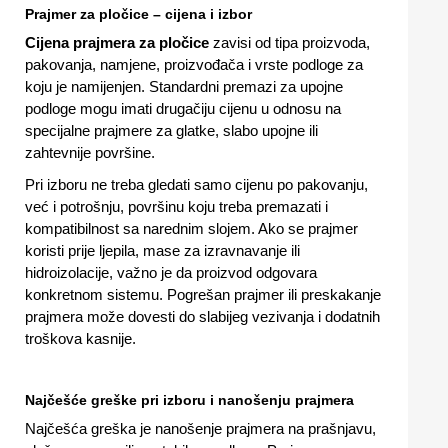
Prajmer za pločice – cijena i izbor
Cijena prajmera za pločice
zavisi od tipa proizvoda,
pakovanja, namjene, proizvođača i vrste podloge za
koju je namijenjen. Standardni premazi za upojne
podloge mogu imati drugačiju cijenu u odnosu na
specijalne prajmere za glatke, slabo upojne ili
zahtevnije površine.
Pri izboru ne treba gledati samo cijenu po pakovanju,
već i potrošnju, površinu koju treba premazati i
kompatibilnost sa narednim slojem. Ako se prajmer
koristi prije ljepila, mase za izravnavanje ili
hidroizolacije, važno je da proizvod odgovara
konkretnom sistemu. Pogrešan prajmer ili preskakanje
prajmera može dovesti do slabijeg vezivanja i dodatnih
troškova kasnije.
Najčešće greške pri izboru i nanošenju prajmera
Najčešća greška je nanošenje prajmera na prašnjavu,