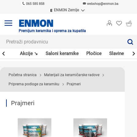
065 585 858
webshop@enmon.ba
ENMON Zemlje
ENMON SRB
ENMON BIH
ENMON HR
Premijum keramika i oprema za kupatila
ENMON MKD
leri
Akcije ↘
Saloni keramike
Pločice
Slavine
Sa
Početna stranica
Materijali za keramičarske radove
Priprema podloge za keramiku
Prajmeri
Prajmeri