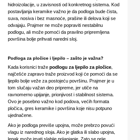
hidroizolacije, u zavisnosti od konkretnog sistema. Kod
postavljanja keramike važno je da podloga bude čista,
suva, nosiva i bez masnoće, prašine ili delova koji se
odvajaju. Prajmer ne može popraviti nestabilnu
podlogu, ali može pomoći da pravilno pripremljena
površina bolje prihvati naredni sloj.
Podloga za pločice i ljepilo – zašto je važna?
Kada korisnici traže
podlogu za ljepilo za pločice
,
najčešće zapravo traže proizvod koji će pomoći da se
ljepilo bolje veže za postojeću površinu. Prajmer je u
tom slučaju važan deo pripreme, jer utiče na
ravnomerno upijanje, prionjivost i stabilnost sistema.
Ovo je posebno važno kod podova, većih formata
pločica, gres keramike i površina koje nisu potpuno
ujednačene.
Ako je podloga previše upojna, može prebrzo povući
vlagu iz narednog sloja. Ako je glatka ili slabo upojna,
lepak može imati slabije prijanjanje. Zato se prije