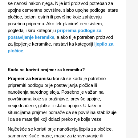
se nanosi nakon njega. Nije isti proizvod potreban za
upojne cementne površine, slabo upojne podloge, stare
pločice, beton, estrih ili površine koje zahtevaju
posebnu pripremu. Ako tek planiraš ceo sistem,
pogledaj i širu kategoriju
priprema podloge za
postavljanje keramike
, a ako ti je potreban proizvod
za ljepljenje keramike, nastavi ka kategoriji
ljepilo za
pločice
.
Kada se koristi prajmer za keramiku?
Prajmer za keramiku
koristi se kada je potrebno
pripremiti podlogu prije postavljanja pločica ili
nanošenja narednog sloja. Posebno je važan na
površinama koje su prašnjave, previše upojne,
neujednačene, glatke ili slabo upojne. U takvim
situacijama prajmer pomaže da se površina stabilizuje
i da se materijal koji dolazi preko nje bolje veže.
Najčešće se koristi prije nanošenja ljepila za pločice,
samonivelišuće mase, mase za izravnavanje ili