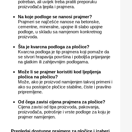
potreban, ali uvijek treba pratiti preporuku
proizvođača ljepila i prajmera.
Na koje podloge se nanosi prajmer?
Prajmeri se najčešće nanose na betonske,
cementne, mineralne, upojne ili slabo upojne
podloge, u skladu sa namjenom konkretnog
proizvoda.
Šta je kvarcna podloga za pločice?
Kvarcna podloga je tip prajmera koji pomaže da
se stvori hrapavija površina i poboljša prijanjanje
na glatkim ili zahtjevnijim podlogama.
Može li se prajmer koristiti kod ljepljenja
pločica na pločicu?
Može, ako je proizvod namijenjen takvoj primeni i
ako su postojeće pločice stabilne, čiste i pravilno
pripremljene.
Od čega zavisi cijena prajmera za pločice?
Cijena zavisi od tipa proizvoda, pakovanja,
proizvođača, potrošnje i vrste podloge za koju je
prajmer namijenjen.
Pregledaj dostupne
prajmere za pločice
i izaberi