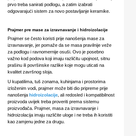
prvo treba sanirati podlogu, a zatim izabrati
odgovarajući sistem za novo postavljanje keramike.
Prajmer pre mase za izravnavanje i hidroizolacije
Prajmer se često koristi prije nanošenja mase za
izravnavanje, jer pomaže da se masa pravilnije veže
za podlogu i ravnomernije osuši. Ovo je posebno
važno kod podova koji imaju različitu upojnost, sitnu
prašinu ili površinske razlike koje mogu uticati na
kvalitet završnog sloja.
U kupatilima, tuš zonama, kuhinjama i prostorima
izloženim vodi, prajmer može biti dio pripreme prije
nanošenja
hidroizolacije
, ali redosled i kompatibilnost
proizvoda uvijek treba proveriti prema sistemu
proizvođača. Prajmer, masa za izravnavanje i
hidroizolacija imaju različite uloge i ne treba ih koristiti
kao zamjenu jedne za drugu.