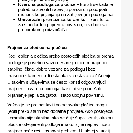
Kvarcna podloga za pločice
– koristi se kada je
potrebno stvoriti hrapaviju površinu i poboljšati
mehaničko prijanjanje na zahtjevnijim podlogama.
Univerzalni premazi za keramiku
– koriste se
za standardnu pripremu površina, u skladu sa
preporukom proizvođača.
Prajmer za pločice na pločicu
Kod ljepljenja pločica preko postojećih pločica priprema
podloge je posebno važna. Stare pločice moraju biti
stabilne, čiste, dobro vezane za podlogu i bez
masnoće, kamenca ili ostataka sredstava za čišćenje.
U takvim slučajevima se često koristi odgovarajući
prajmer ili kvarcna podloga, kako bi se poboljšalo
prijanjanje ljepila za glatku i slabo upojnu površinu.
Važno je ne pretpostaviti da se svake pločice mogu
ljepiti preko starih bez dodatne provjere. Ako postojeća
keramika nije stabilna, ako se čuje šupalj zvuk, ako su
pločice odvojene ili podloga ima ozbiljne nepravilnosti,
prajmer neće rešiti osnovni problem. U takvoj situaciji