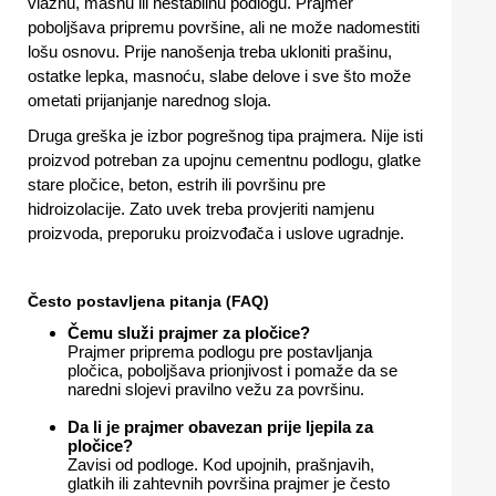
vlažnu, masnu ili nestabilnu podlogu. Prajmer
poboljšava pripremu površine, ali ne može nadomestiti
lošu osnovu. Prije nanošenja treba ukloniti prašinu,
ostatke lepka, masnoću, slabe delove i sve što može
ometati prijanjanje narednog sloja.
Druga greška je izbor pogrešnog tipa prajmera. Nije isti
proizvod potreban za upojnu cementnu podlogu, glatke
stare pločice, beton, estrih ili površinu pre
hidroizolacije. Zato uvek treba provjeriti namjenu
proizvoda, preporuku proizvođača i uslove ugradnje.
Često postavljena pitanja (FAQ)
Čemu služi prajmer za pločice?
Prajmer priprema podlogu pre postavljanja
pločica, poboljšava prionjivost i pomaže da se
naredni slojevi pravilno vežu za površinu.
Da li je prajmer obavezan prije ljepila za
pločice?
Zavisi od podloge. Kod upojnih, prašnjavih,
glatkih ili zahtevnih površina prajmer je često