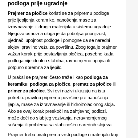
podloga prije ugradnje
Prajmer za pločice
koristi se za pripremu podloge
prije ljepljenja keramike, nanošenja mase za
izravnavanje ili drugih materijala u sistemu ugradnje.
Njegova osnovna uloga je da poboljša prionjivost,
ujednači upojnost podloge i pomogne da se naredni
slojevi pravilno vežu za površinu. Zbog toga je prajmer
važan korak prije postavljanja pločica, posebno kada
podloga nije idealno stabilna, ravnomjerno upojna ili
potpuno spremna za ljepilo.
U praksi se prajmeri često traže i kao
podloga za
keramiku
,
podloga za pločice
,
premaz za pločice
ili
primer za pločice
. Svi ovi nazivi ukazuju na istu
potrebu: pravilnu pripremu površine pre nanošenja
ljepila, mase za izravnavanje ili hidroizolacionog sloja.
Ako se ovaj korak preskoči na zahtjevnoj podlozi,
može doći do slabijeg vezivanja, neravnomjernog
sušenja ili problema sa stabilnošću narednih slojeva.
Prajmer treba birati prema vrsti podloge i materijalu koji