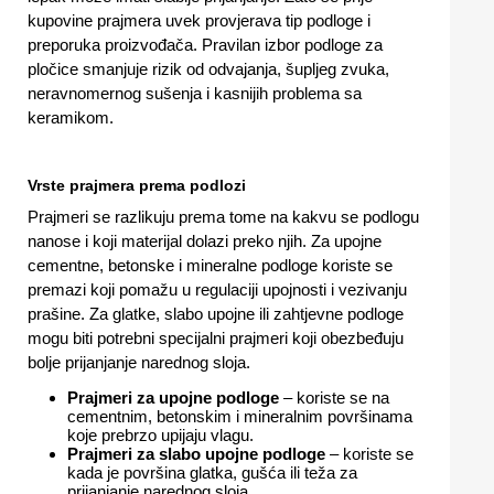
kupovine prajmera uvek provjerava tip podloge i
preporuka proizvođača. Pravilan izbor podloge za
pločice smanjuje rizik od odvajanja, šupljeg zvuka,
neravnomernog sušenja i kasnijih problema sa
keramikom.
Vrste prajmera prema podlozi
Prajmeri se razlikuju prema tome na kakvu se podlogu
nanose i koji materijal dolazi preko njih. Za upojne
cementne, betonske i mineralne podloge koriste se
premazi koji pomažu u regulaciji upojnosti i vezivanju
prašine. Za glatke, slabo upojne ili zahtjevne podloge
mogu biti potrebni specijalni prajmeri koji obezbeđuju
bolje prijanjanje narednog sloja.
Prajmeri za upojne podloge
– koriste se na
cementnim, betonskim i mineralnim površinama
koje prebrzo upijaju vlagu.
Prajmeri za slabo upojne podloge
– koriste se
kada je površina glatka, gušća ili teža za
prijanjanje narednog sloja.