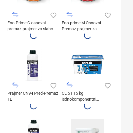
Eno-Prime G osnovni
Eno-prime M Osnovni
premaz-prajmer za slabo
Premaz-prajmer za
upojne površine (1kg)
Mineralne Površine (1kg)
Prajmer CN94 Pred-Premaz
CL 51 15 kg
1L
jednokomponentni
hidroizolacioni premaz