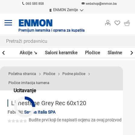
065 585 858
webshop@enmon.ba
ENMON Zemlje
ENMON SRB
ENMON BIH
ENMON HR
Premijum keramika i oprema za kupatila
ENMON MKD
leri
Akcije ↘
Saloni keramike
Pločice
Slavine
Sa
Početna stranica
Pločice
Podne pločice
Pločice imitacija kamena
Ucitavanje
Limestone Grey Rec 60x120
Fabrički:
Savoia Italia SPA
Budite prvi koji će napisati ocjenu za ovaj proizvod