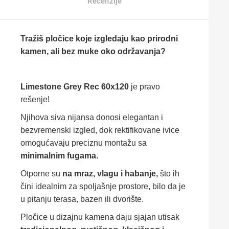
Recenzije
Tražiš pločice koje izgledaju kao prirodni
kamen, ali bez muke oko održavanja?
Limestone Grey Rec 60x120
je pravo
rešenje!
Njihova siva nijansa donosi elegantan i
bezvremenski izgled, dok rektifikovane ivice
omogućavaju preciznu montažu sa
minimalnim fugama.
Otporne su
na mraz, vlagu i habanje,
što ih
čini idealnim za spoljašnje prostore, bilo da je
u pitanju terasa, bazen ili dvorište.
Pločice u dizajnu kamena daju sjajan utisak