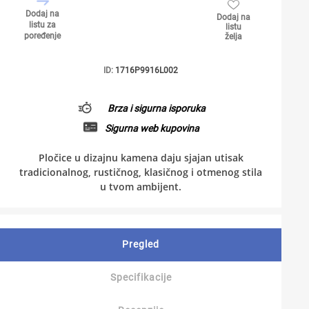
Dodaj na
Dodaj na
listu za
listu
poređenje
želja
ID:
1716P9916L002
Brza i sigurna isporuka
Sigurna web kupovina
Pločice u dizajnu kamena daju sjajan utisak
tradicionalnog, rustičnog, klasičnog i otmenog stila
u tvom ambijent.
Pregled
Specifikacije