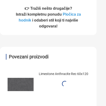
👉 Tražiš nešto drugačije?
Istraži kompletnu ponudu
Pločica za
hodnik
i odaberi stil koji ti najviše
odgovara!
Povezani proizvodi
Limestone Anthracite Rec 60x120