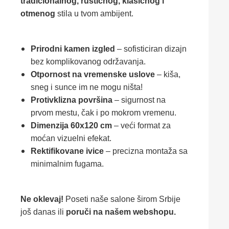
tradicionalnog, rustičnog, klasičnog i
otmenog
stila u tvom ambijent.
Prirodni kamen izgled
– sofisticiran dizajn
bez komplikovanog održavanja.
Otpornost na vremenske uslove
– kiša,
sneg i sunce im ne mogu ništa!
Protivklizna površina
– sigurnost na
prvom mestu, čak i po mokrom vremenu.
Dimenzija 60x120 cm
– veći format za
moćan vizuelni efekat.
Rektifikovane ivice
– precizna montaža sa
minimalnim fugama.
Ne oklevaj!
Poseti naše salone širom Srbije
još danas ili
poruči na našem webshopu.