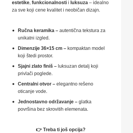
estetike
,
funkcionalnosti
i
luksuza
– idealno
za sve koji cenе kvalitet i neobičan dizajn.
Ručna keramika –
autentična tekstura za
unikatni izgled.
Dimenzije 36×15 cm –
kompaktan model
koji štedi prostor.
Sjajni zlato finiš –
luksuzan detalj koji
privlači poglede.
Centralni otvor –
elegantno rešeno
oticanje vode.
Jednostavno održavanje –
glatka
površina bez skrovitih elemenata.
👉 Treba ti još opcija?