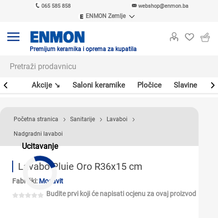
065 585 858
webshop@enmon.ba
ENMON Zemlje
ENMON SRB
ENMON BIH
ENMON HR
Premijum keramika i oprema za kupatila
ENMON MKD
leri
Akcije ↘
Saloni keramike
Pločice
Slavine
Sa
Početna stranica
Sanitarije
Lavaboi
Nadgradni lavaboi
Ucitavanje
Lavabo Pluie Oro R36x15 cm
Fabrički:
Mosavit
Budite prvi koji će napisati ocjenu za ovaj proizvod