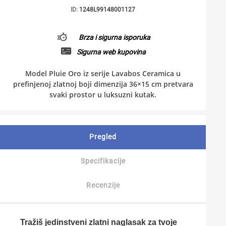
ID:
1248L99148001127
Brza i sigurna isporuka
Sigurna web kupovina
Model Pluie Oro iz serije Lavabos Ceramica u
prefinjenoj zlatnoj boji dimenzija 36×15 cm pretvara
svaki prostor u luksuzni kutak.
Pregled
Specifikacije
Recenzije
Tražiš jedinstveni zlatni naglasak za tvoje