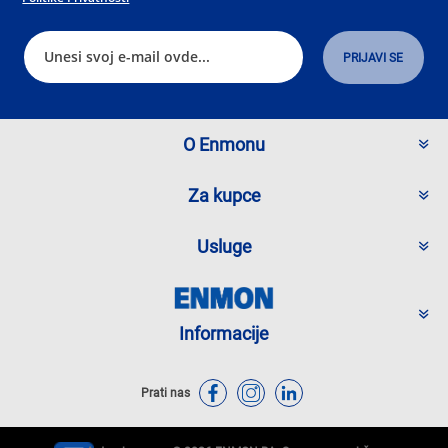
O Enmonu
Za kupce
Usluge
Informacije
Prati nas