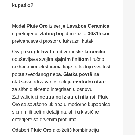
kupatilo?
Model
Pluie Oro
iz serije
Lavabos Ceramica
u prefinjenoj
zlatnoj boji
dimenzija
36×15 cm
pretvara svaki prostor u luksuzni kutak.
Ovaj
okrugli lavabo
od vrhunske
keramike
oduševljava svojim
sjajnim finišom
i ručno
razbacanim teksturama koje reflektuju svetlost
poput zvezdanog neba.
Glatka površina
olakšava održavanje, dok je
centralni otvor
za sifon diskretno integrisan u osnovu.
Zahvaljujući
neutralnoj zlatnoj nijansi
, Pluie
Oro se savršeno uklapa u moderne kupaonice
s crnim ili belim detaljima, ali i u klasične
enterijere sa drvenim profilima.
Odaberi
Pluie Oro
ako želiš kombinaciju