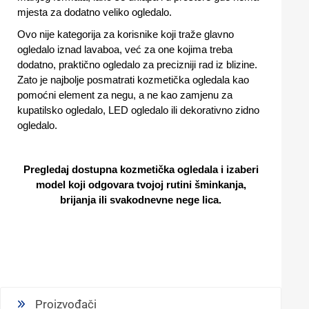
mjesta za dodatno veliko ogledalo.
Ovo nije kategorija za korisnike koji traže glavno
ogledalo iznad lavaboa, već za one kojima treba
dodatno, praktično ogledalo za precizniji rad iz blizine.
Zato je najbolje posmatrati kozmetička ogledala kao
pomoćni element za negu, a ne kao zamjenu za
kupatilsko ogledalo, LED ogledalo ili dekorativno zidno
ogledalo.
Pregledaj dostupna
kozmetička ogledala
i izaberi
model koji odgovara tvojoj rutini šminkanja,
brijanja ili svakodnevne nege lica.
Proizvođači