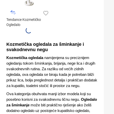
Tendance Kozmetičko
Ogledalo
Kozmetička ogledala za šminkanje i
svakodnevnu negu
Kozmetička ogledala
namijenjena su preciznijem
ogledanju tokom šminkanja, brijanja, nege lica i drugih
svakodnevnih rutina. Za razliku od većih zidnih
ogledala, ova ogledala se biraju kada je potreban bliži
prikaz lica, bolja preglednost detalja i praktičan dodatak
za kupatilo, toaletni stočić ili prostor za negu.
Ova kategorija obuhvata manji izbor modela koji su
posebno korisni za svakodnevnu ličnu negu.
Ogledalo
za šminkanje
može biti praktično rješenje ako želiš
dodatno ogledalo uz postojeće kupatilsko ogledalo,