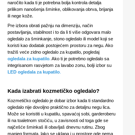
naročito kada ti je potrebna bolja kontrola detalja
prilikom nanošenja šminke, oblikovanja obrva, brijanja
ili nege kože.
Pre izbora obrati pažnju na dimenziju, način
postavljanja, stabilnost i to da li ti više odgovara malo
ogledalo za šminkanje, stono ogledalo ili model koji se
koristi kao dodatak postojećem prostoru za negu. Ako
tražiš veće zidno ogledalo za kupatilo, pogledaj
ogledala za kupatilo
.
Ako ti je potrebno ogledalo sa
integrisanom rasvjetom za lavabo zonu, bolji izbor su
LED ogledala za kupatilo
.
Kada izabrati kozmetičko ogledalo?
Kozmetičko ogledalo je dobar izbor kada ti standardno
ogledalo nije dovoljno praktično za detaljnu negu lica.
Može se koristiti u kupatilu, spavaćoj sobi, garderoberu
ili na toaletnom stočiću, u zavisnosti od toga gde se
najčešće šminkaš ili obavljaš dnevnu rutinu. Zbog
manjeg formata, lako se uklapa i u prostore gde nema