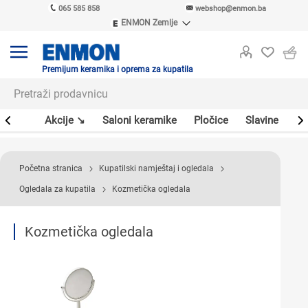
065 585 858
webshop@enmon.ba
ENMON Zemlje
ENMON SRB
ENMON BIH
ENMON HR
Premijum keramika i oprema za kupatila
ENMON MKD
leri
Akcije ↘
Saloni keramike
Pločice
Slavine
Sa
Početna stranica
Kupatilski namještaj i ogledala
Ogledala za kupatila
Kozmetička ogledala
Kozmetička ogledala