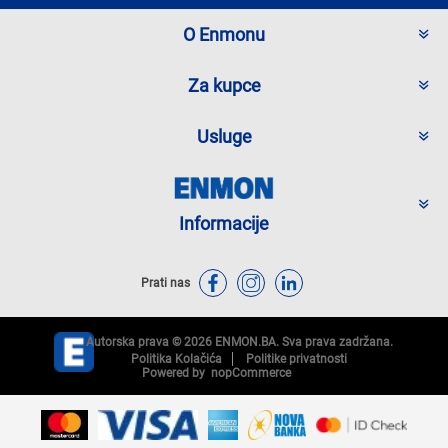
O Enmonu
Za kupce
Usluge
Informacije
Prati nas
Autorska prava © 2026 ENMON.BA. Sva prava zadržana.
Politika Kolačića
Politike privatnosti
Powered by
nopCommerce