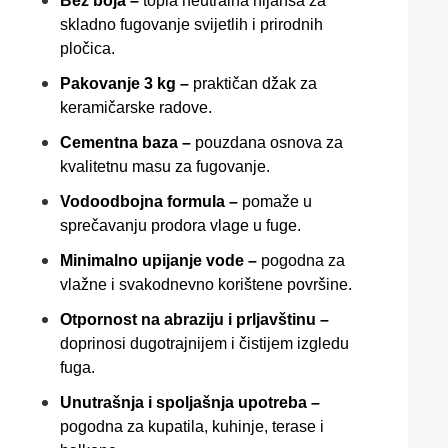
Bež boja –
topla neutralna nijansa za
skladno fugovanje svijetlih i prirodnih
pločica.
Pakovanje 3 kg –
praktičan džak za
keramičarske radove.
Cementna baza –
pouzdana osnova za
kvalitetnu masu za fugovanje.
Vodoodbojna formula –
pomaže u
sprečavanju prodora vlage u fuge.
Minimalno upijanje vode –
pogodna za
vlažne i svakodnevno korištene površine.
Otpornost na abraziju i prljavštinu –
doprinosi dugotrajnijem i čistijem izgledu
fuga.
Unutrašnja i spoljašnja upotreba –
pogodna za kupatila, kuhinje, terase i