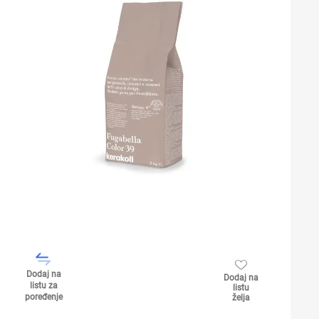
Dodaj na
Dodaj na
listu za
listu
poređenje
želja