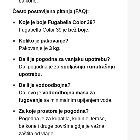
balkone.
Često postavljena pitanja (FAQ):
Koje je boje Fugabella Color 39?
Fugabella Color 39 je
bež boje
.
Koliko je pakovanje?
Pakovanje je
3 kg
.
Da li je pogodna za vanjsku upotrebu?
Da, pogodna je za
spoljašnju i unutrašnju
upotrebu
.
Da li je vodoodbojna?
Da, ovo je
vodoodbojna masa za
fugovanje
sa minimalnim upijanjem vode.
Za koje prostore je pogodna?
Pogodna je za kupatila, kuhinje, terase,
balkone i druge površine gdje je važna
zaštita od vlage.