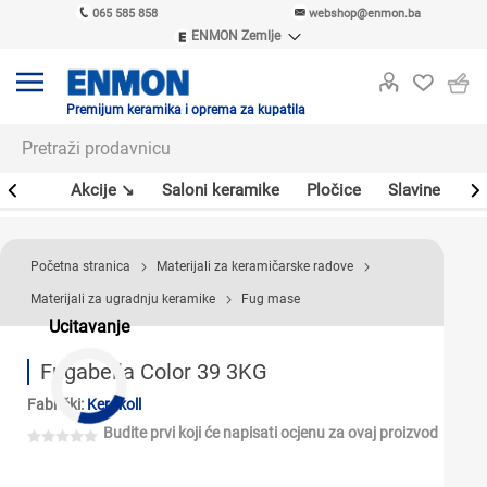
065 585 858
webshop@enmon.ba
ENMON Zemlje
ENMON SRB
ENMON BIH
ENMON HR
Premijum keramika i oprema za kupatila
ENMON MKD
leri
Akcije ↘
Saloni keramike
Pločice
Slavine
Sa
Početna stranica
Materijali za keramičarske radove
Materijali za ugradnju keramike
Fug mase
Ucitavanje
Fugabella Color 39 3KG
Fabrički:
Kerakoll
Budite prvi koji će napisati ocjenu za ovaj proizvod