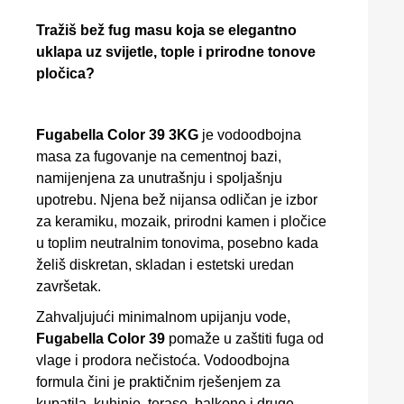
Tražiš bež fug masu koja se elegantno
uklapa uz svijetle, tople i prirodne tonove
pločica?
Fugabella Color 39 3KG
je vodoodbojna
masa za fugovanje na cementnoj bazi,
namijenjena za unutrašnju i spoljašnju
upotrebu. Njena bež nijansa odličan je izbor
za keramiku, mozaik, prirodni kamen i pločice
u toplim neutralnim tonovima, posebno kada
želiš diskretan, skladan i estetski uredan
završetak.
Zahvaljujući minimalnom upijanju vode,
Fugabella Color 39
pomaže u zaštiti fuga od
vlage i prodora nečistoća. Vodoodbojna
formula čini je praktičnim rješenjem za
kupatila, kuhinje, terase, balkone i druge