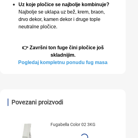
Uz koje pločice se najbolje kombinuje?
Najbolje se uklapa uz bež, krem, braon,
drvo dekor, kamen dekor i druge tople
neutralne pločice.
👉 Završni ton fuge čini pločice još
skladnijim.
Pogledaj kompletnu ponudu fug masa
Povezani proizvodi
Fugabella Color 02 3KG