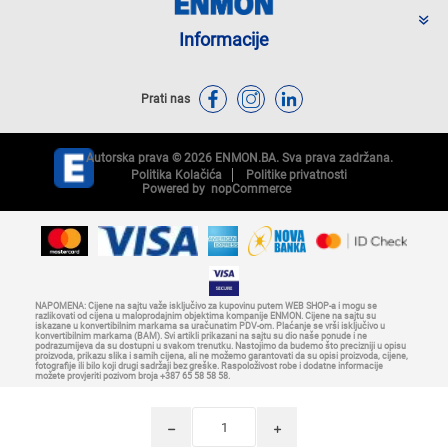
Informacije
Prati nas
Autorska prava © 2026 ENMON.BA. Sva prava zadržana.
Politika Kolačića
Politike privatnosti
Powered by
nopCommerce
NAPOMENA: Cijene na sajtu važe isključivo za kupovinu putem WEB SHOP-a i mogu se
razlikovati od cijena u maloprodajnim objektima kompanije ENMON. Cijene na sajtu su
iskazane u konvertibilnim markama sa uračunatim PDV-om. Plaćanje se vrši isključivo u
konvertibilnim markama (BAM). Svi artikli prikazani na sajtu su dio naše ponude i ne
podrazumijeva da su dostupni u svakom trenutku. Nastojimo da budemo što precizniji u opisu
proizvoda, prikazu slika i samih cijena, ali ne možemo garantovati da su opisi proizvoda, cijene,
fotografije ili bilo koji drugi sadržaji bez greške. Raspoloživost robe i dodatne informacije
možete provjeriti pozivom broja +387 65 58 58 58.
h
i