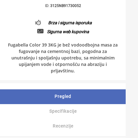
ID:
3125NB91730052
Brza i sigurna isporuka
Sigurna web kupovina
Fugabella Color 39 3KG je bež vodoodbojna masa za
fugovanje na cementnoj bazi, pogodna za
unutrašnju i spoljašnju upotrebu, sa minimalnim
upijanjem vode i otpornošću na abraziju i
prljavštinu.
Pregled
Specifikacije
Recenzije