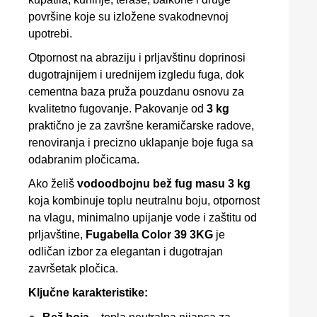
površine koje su izložene svakodnevnoj
upotrebi.
Otpornost na abraziju i prljavštinu doprinosi
dugotrajnijem i urednijem izgledu fuga, dok
cementna baza pruža pouzdanu osnovu za
kvalitetno fugovanje. Pakovanje od
3 kg
praktično je za završne keramičarske radove,
renoviranja i precizno uklapanje boje fuga sa
odabranim pločicama.
Ako želiš
vodoodbojnu bež fug masu 3 kg
koja kombinuje toplu neutralnu boju, otpornost
na vlagu, minimalno upijanje vode i zaštitu od
prljavštine,
Fugabella Color 39 3KG
je
odličan izbor za elegantan i dugotrajan
završetak pločica.
Ključne karakteristike: