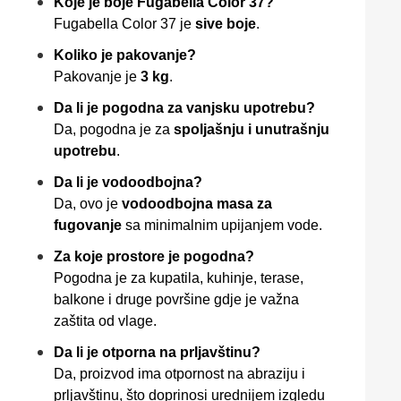
Koje je boje Fugabella Color 37?
Fugabella Color 37 je
sive boje
.
Koliko je pakovanje?
Pakovanje je
3 kg
.
Da li je pogodna za vanjsku upotrebu?
Da, pogodna je za
spoljašnju i unutrašnju
upotrebu
.
Da li je vodoodbojna?
Da, ovo je
vodoodbojna masa za
fugovanje
sa minimalnim upijanjem vode.
Za koje prostore je pogodna?
Pogodna je za kupatila, kuhinje, terase,
balkone i druge površine gdje je važna
zaštita od vlage.
Da li je otporna na prljavštinu?
Da, proizvod ima otpornost na abraziju i
prljavštinu, što doprinosi urednijem izgledu