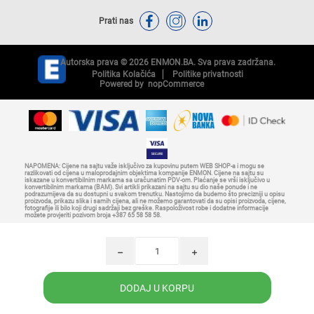
Prati nas
Autorska prava © 2026 ENMON.BA. Sva prava zadržana.
Politika Kolačića
Politike privatnosti
Powered by
nopCommerce
NAPOMENA: Cijene na sajtu važe isključivo za kupovinu putem WEB SHOP-a i mogu se
razlikovati od cijena u maloprodajnim objektima kompanije ENMON. Cijene na sajtu su
iskazane u konvertibilnim markama sa uračunatim PDV-om. Plaćanje se vrši isključivo u
konvertibilnim markama (BAM). Svi artikli prikazani na sajtu su dio naše ponude i ne
podrazumijeva da su dostupni u svakom trenutku. Nastojimo da budemo što precizniji u opisu
proizvoda, prikazu slika i samih cijena, ali ne možemo garantovati da su opisi proizvoda, cijene,
fotografije ili bilo koji drugi sadržaji bez greške. Raspoloživost robe i dodatne informacije
možete provjeriti pozivom broja +387 65 58 58 58.
h
i