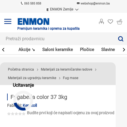
065 585 858
webshop@enmon.ba
ENMON Zemlje
ENMON SRB
ENMON BIH
ENMON HR
Premijum keramika i oprema za kupatila
ENMON MKD
leri
Akcije ↘
Saloni keramike
Pločice
Slavine
Sa
Početna stranica
Materijali za keramičarske radove
Materijali za ugradnju keramike
Fug mase
Ucitavanje
Fugabella color 37 3kg
Fabrički:
Kerakoll
Budite prvi koji će napisati ocjenu za ovaj proizvod