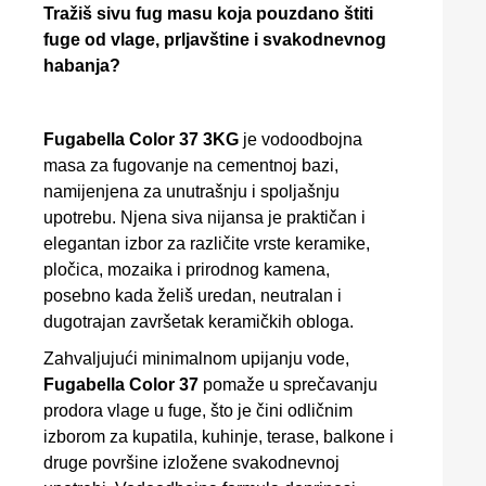
Tražiš sivu fug masu koja pouzdano štiti
fuge od vlage, prljavštine i svakodnevnog
habanja?
Fugabella Color 37 3KG
je vodoodbojna
masa za fugovanje na cementnoj bazi,
namijenjena za unutrašnju i spoljašnju
upotrebu. Njena siva nijansa je praktičan i
elegantan izbor za različite vrste keramike,
pločica, mozaika i prirodnog kamena,
posebno kada želiš uredan, neutralan i
dugotrajan završetak keramičkih obloga.
Zahvaljujući minimalnom upijanju vode,
Fugabella Color 37
pomaže u sprečavanju
prodora vlage u fuge, što je čini odličnim
izborom za kupatila, kuhinje, terase, balkone i
druge površine izložene svakodnevnoj