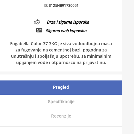
ID:
3125NB91730051
Brza i sigurna isporuka
Sigurna web kupovina
Fugabella Color 37 3KG je siva vodoodbojna masa
za fugovanje na cementnoj bazi, pogodna za
unutrašnju i spoljašnju upotrebu, sa minimalnim
upijanjem vode i otpornošću na prljavštinu.
Pregled
Specifikacije
Recenzije