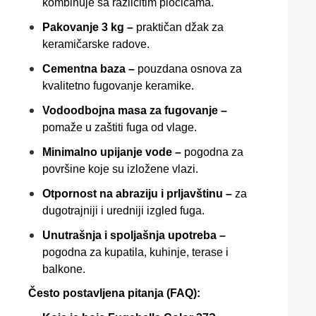
kombinuje sa različitim pločicama.
Pakovanje 3 kg –
praktičan džak za
keramičarske radove.
Cementna baza –
pouzdana osnova za
kvalitetno fugovanje keramike.
Vodoodbojna masa za fugovanje –
pomaže u zaštiti fuga od vlage.
Minimalno upijanje vode –
pogodna za
površine koje su izložene vlazi.
Otpornost na abraziju i prljavštinu –
za
dugotrajniji i uredniji izgled fuga.
Unutrašnja i spoljašnja upotreba –
pogodna za kupatila, kuhinje, terase i
balkone.
Često postavljena pitanja (FAQ):