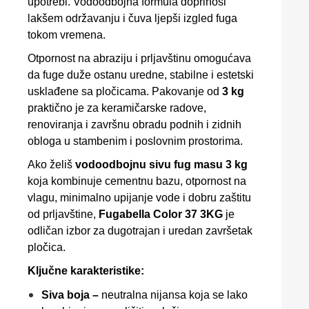
upotrebi. Vodoodbojna formula doprinosi
lakšem održavanju i čuva ljepši izgled fuga
tokom vremena.
Otpornost na abraziju i prljavštinu omogućava
da fuge duže ostanu uredne, stabilne i estetski
usklađene sa pločicama. Pakovanje od
3 kg
praktično je za keramičarske radove,
renoviranja i završnu obradu podnih i zidnih
obloga u stambenim i poslovnim prostorima.
Ako želiš
vodoodbojnu sivu fug masu 3 kg
koja kombinuje cementnu bazu, otpornost na
vlagu, minimalno upijanje vode i dobru zaštitu
od prljavštine,
Fugabella Color 37 3KG
je
odličan izbor za dugotrajan i uredan završetak
pločica.
Ključne karakteristike:
Siva boja –
neutralna nijansa koja se lako