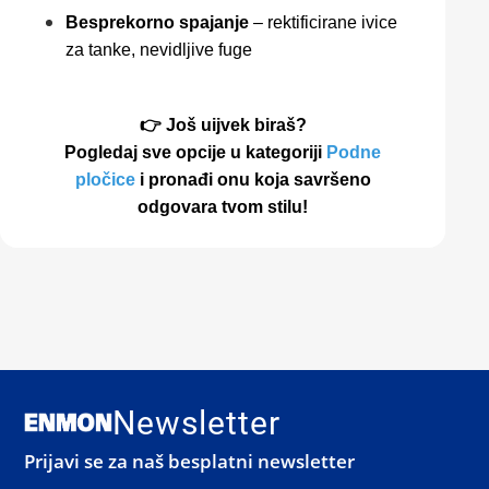
Besprekorno spajanje
– rektificirane ivice
za tanke, nevidljive fuge
👉 Još uijvek biraš?
Pogledaj sve opcije u kategoriji
Podne
pločice
i pronađi onu koja savršeno
odgovara tvom stilu!
Newsletter
Prijavi se za naš besplatni newsletter