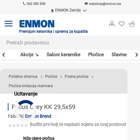
065 585 858
webshop@enmon.ba
ENMON Zemlje
ENMON SRB
ENMON BIH
ENMON HR
Premijum keramika i oprema za kupatila
ENMON MKD
leri
Akcije ↘
Saloni keramike
Pločice
Slavine
Sa
Početna stranica
Pločice
Podne pločice
Pločice imitacija mermera
Ucitavanje
Focus Grey KK 29,5x59
Fabrički:
Enmon Brend
Budite prvi koji će napisati ocjenu za ovaj proizvod
Niže cijene pločica