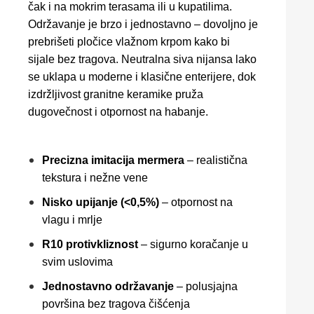
čak i na mokrim terasama ili u kupatilima.
Održavanje je brzo i jednostavno – dovoljno je
prebrišeti pločice vlažnom krpom kako bi
sijale bez tragova. Neutralna siva nijansa lako
se uklapa u moderne i klasične enterijere, dok
izdržljivost granitne keramike pruža
dugovečnost i otpornost na habanje.
Precizna imitacija mermera
– realistična
tekstura i nežne vene
Nisko upijanje (<0,5%)
– otpornost na
vlagu i mrlje
R10 protivkliznost
– sigurno koračanje u
svim uslovima
Jednostavno održavanje
– polusjajna
površina bez tragova čišćenja