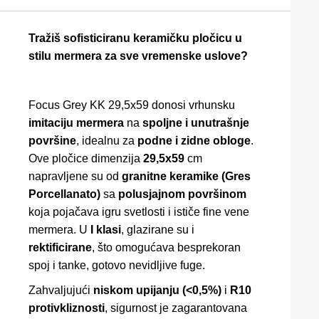
Tražiš sofisticiranu keramičku pločicu u
stilu mermera za sve vremenske uslove?
Focus Grey KK 29,5x59 donosi vrhunsku
imitaciju mermera
na
spoljne i unutrašnje
površine
, idealnu za
podne i zidne obloge
.
Ove pločice dimenzija
29,5x59
cm
napravljene su od
granitne keramike (Gres
Porcellanato)
sa
polusjajnom površinom
koja pojačava igru svetlosti i ističe fine vene
mermera. U
I klasi
, glazirane su i
rektificirane
, što omogućava besprekoran
spoj i tanke, gotovo nevidljive fuge.
Zahvaljujući
niskom upijanju (<0,5%)
i
R10
protivkliznosti
, sigurnost je zagarantovana