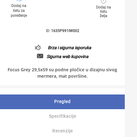
Dodaj na
Dodaj na
listu za
listu
poređenje
želja
ID:
1635P991IW002
Brza i sigurna isporuka
Sigurna web kupovina
Focus Grey 29,5x59 su podne pločice u dizajnu sivog
mermera, mat površine.
Pregled
Specifikacije
Recenzije