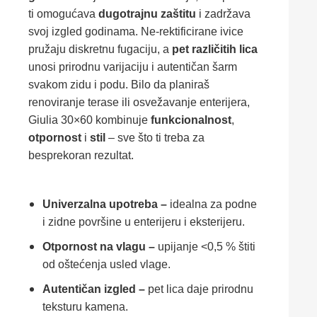
ti omogućava
dugotrajnu zaštitu
i zadržava
svoj izgled godinama. Ne-rektificirane ivice
pružaju diskretnu fugaciju, a
pet različitih lica
unosi prirodnu varijaciju i autentičan šarm
svakom zidu i podu. Bilo da planiraš
renoviranje terase ili osvežavanje enterijera,
Giulia 30×60 kombinuje
funkcionalnost
,
otpornost
i
stil
– sve što ti treba za
besprekoran rezultat.
Univerzalna upotreba –
idealna za podne
i zidne površine u enterijeru i eksterijeru.
Otpornost na vlagu –
upijanje <0,5 % štiti
od oštećenja usled vlage.
Autentičan izgled –
pet lica daje prirodnu
teksturu kamena.