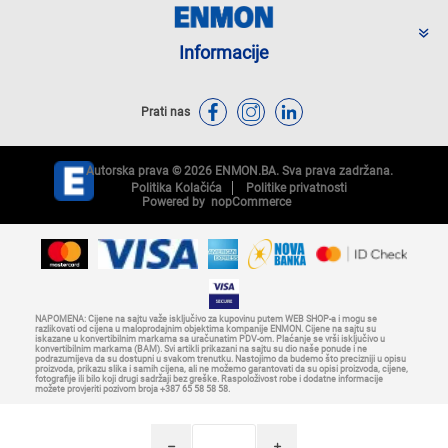
Informacije
Prati nas
Autorska prava © 2026 ENMON.BA. Sva prava zadržana.
Politika Kolačića
Politike privatnosti
Powered by
nopCommerce
NAPOMENA: Cijene na sajtu važe isključivo za kupovinu putem WEB SHOP-a i mogu se
razlikovati od cijena u maloprodajnim objektima kompanije ENMON. Cijene na sajtu su
iskazane u konvertibilnim markama sa uračunatim PDV-om. Plaćanje se vrši isključivo u
konvertibilnim markama (BAM). Svi artikli prikazani na sajtu su dio naše ponude i ne
podrazumijeva da su dostupni u svakom trenutku. Nastojimo da budemo što precizniji u opisu
proizvoda, prikazu slika i samih cijena, ali ne možemo garantovati da su opisi proizvoda, cijene,
fotografije ili bilo koji drugi sadržaji bez greške. Raspoloživost robe i dodatne informacije
možete provjeriti pozivom broja +387 65 58 58 58.
h
i