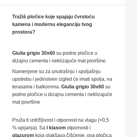
Tražiš pločice koje spajaju čvrstoću
kamena i modernu eleganciju tvog
prostora?
Giulia grigio 30x60
su podne pločice u
dizajnu cementa i neklizajuće mat površine.
Namenjene su za unutrašnju i spoljašnju
upotrebu i jedinstven izgled će imati spolja, na
terasama i balkonima.
Giulia grigio 30x60
su
podne pločice u dizajnu cementa i neklizajuće
mat površine
Pruža ti izdržljivost i otpornost na vlagu (<0,5
% upijanja). Sa
I klasom
otpornosti i
glazurom
koja olakšava čišćenje, ova pločica