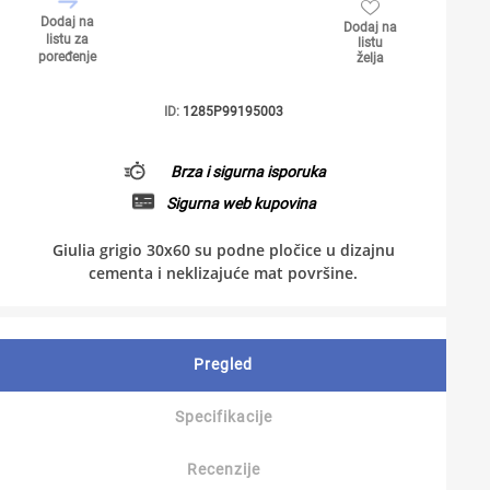
Dodaj na
Dodaj na
listu za
listu
poređenje
želja
ID:
1285P99195003
Brza i sigurna isporuka
Sigurna web kupovina
Giulia grigio 30x60 su podne pločice u dizajnu
cementa i neklizajuće mat površine.
Pregled
Specifikacije
Recenzije