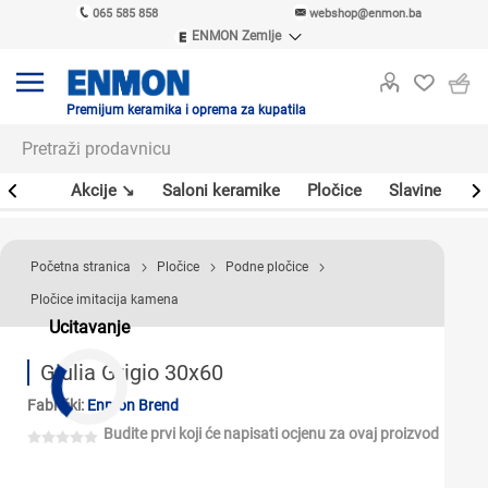
065 585 858
webshop@enmon.ba
ENMON Zemlje
ENMON SRB
ENMON BIH
ENMON HR
Premijum keramika i oprema za kupatila
ENMON MKD
leri
Akcije ↘
Saloni keramike
Pločice
Slavine
Sa
Početna stranica
Pločice
Podne pločice
Pločice imitacija kamena
Ucitavanje
Giulia Grigio 30x60
Fabrički:
Enmon Brend
Budite prvi koji će napisati ocjenu za ovaj proizvod