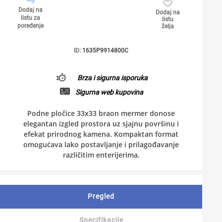
Dodaj na
Dodaj na
listu za
listu
poređenje
želja
ID:
1635P9914800C
Brza i sigurna isporuka
Sigurna web kupovina
Podne pločice 33x33 braon mermer donose
elegantan izgled prostora uz sjajnu površinu i
efekat prirodnog kamena. Kompaktan format
omogućava lako postavljanje i prilagođavanje
različitim enterijerima.
Pregled
Specifikacije