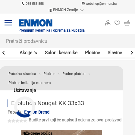
065 585 858
webshop@enmon.ba
ENMON Zemlje
ENMON SRB
ENMON BIH
ENMON HR
Premijum keramika i oprema za kupatila
ENMON MKD
leri
Akcije ↘
Saloni keramike
Pločice
Slavine
Sa
Početna stranica
Pločice
Podne pločice
Pločice imitacija mermera
Ucitavanje
Evolution Nougat KK 33x33
Fabrički:
Enmon Brend
Budite prvi koji će napisati ocjenu za ovaj proizvod
Niže cijene pločica