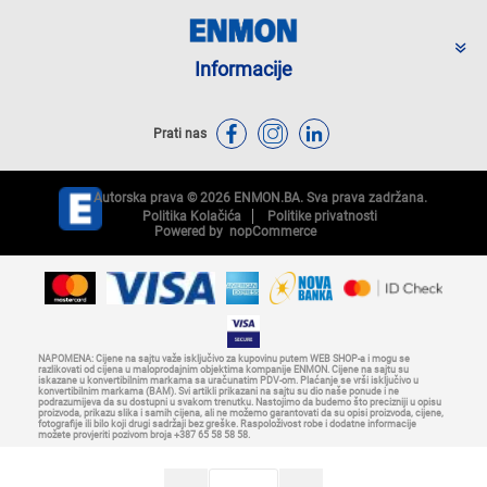
Informacije
Prati nas
Autorska prava © 2026 ENMON.BA. Sva prava zadržana.
Politika Kolačića
Politike privatnosti
Powered by
nopCommerce
NAPOMENA: Cijene na sajtu važe isključivo za kupovinu putem WEB SHOP-a i mogu se
razlikovati od cijena u maloprodajnim objektima kompanije ENMON. Cijene na sajtu su
iskazane u konvertibilnim markama sa uračunatim PDV-om. Plaćanje se vrši isključivo u
konvertibilnim markama (BAM). Svi artikli prikazani na sajtu su dio naše ponude i ne
podrazumijeva da su dostupni u svakom trenutku. Nastojimo da budemo što precizniji u opisu
proizvoda, prikazu slika i samih cijena, ali ne možemo garantovati da su opisi proizvoda, cijene,
fotografije ili bilo koji drugi sadržaji bez greške. Raspoloživost robe i dodatne informacije
možete provjeriti pozivom broja +387 65 58 58 58.