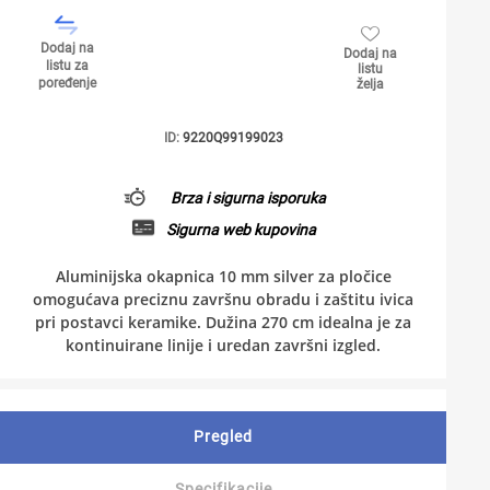
Dodaj na
Dodaj na
listu za
listu
poređenje
želja
ID:
9220Q99199023
Brza i sigurna isporuka
Sigurna web kupovina
Aluminijska okapnica 10 mm silver za pločice
omogućava preciznu završnu obradu i zaštitu ivica
pri postavci keramike. Dužina 270 cm idealna je za
kontinuirane linije i uredan završni izgled.
Pregled
Specifikacije