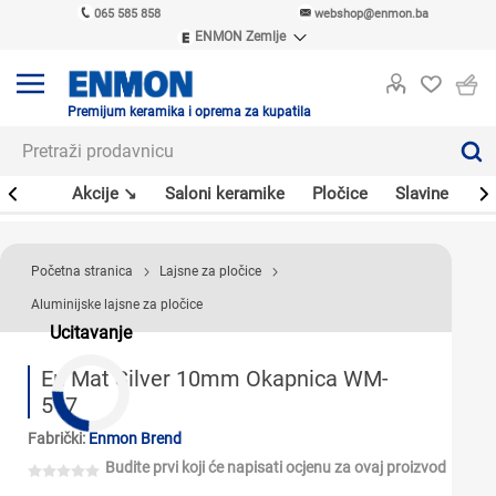
065 585 858
webshop@enmon.ba
ENMON Zemlje
ENMON SRB
ENMON BIH
ENMON HR
Premijum keramika i oprema za kupatila
ENMON MKD
leri
Akcije ↘
Saloni keramike
Pločice
Slavine
Sa
Početna stranica
Lajsne za pločice
Aluminijske lajsne za pločice
Ucitavanje
En Mat Silver 10mm Okapnica WM-
517
Fabrički:
Enmon Brend
Budite prvi koji će napisati ocjenu za ovaj proizvod