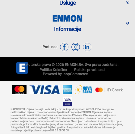
Usluge
Informacije
Prati nas
Autorska prava © 2026 ENMON.BA. Sva prava zadržana.
Politika Kolačića
Politike privatnosti
Powered by
nopCommerce
NAPOMENA: Cijene na sajtu važe isključivo za kupovinu putem WEB SHOP-a i mogu se
razlikovati od cijena u maloprodajnim objektima kompanije ENMON. Cijene na sajtu su
iskazane u konvertibilnim markama sa uračunatim PDV-om. Plaćanje se vrši isključivo u
konvertibilnim markama (BAM). Svi artikli prikazani na sajtu su dio naše ponude i ne
podrazumijeva da su dostupni u svakom trenutku. Nastojimo da budemo što precizniji u opisu
proizvoda, prikazu slika i samih cijena, ali ne možemo garantovati da su opisi proizvoda, cijene,
fotografije ili bilo koji drugi sadržaji bez greške. Raspoloživost robe i dodatne informacije
možete provjeriti pozivom broja +387 65 58 58 58.