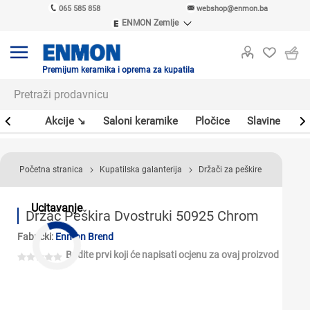
065 585 858
webshop@enmon.ba
ENMON Zemlje
ENMON SRB
ENMON BIH
ENMON HR
Premijum keramika i oprema za kupatila
ENMON MKD
leri
Akcije ↘
Saloni keramike
Pločice
Slavine
Sa
Početna stranica
Kupatilska galanterija
Držači za peškire
Ucitavanje
Držač Peškira Dvostruki 50925 Chrom
Fabrički:
Enmon Brend
Budite prvi koji će napisati ocjenu za ovaj proizvod