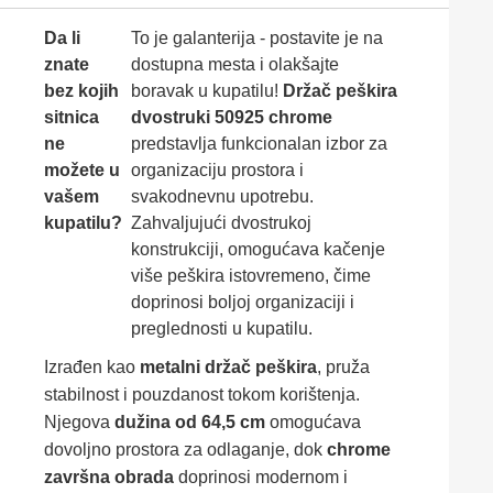
Da li
To je galanterija - postavite je na
znate
dostupna mesta i olakšajte
bez kojih
boravak u kupatilu!
Držač peškira
sitnica
dvostruki 50925 chrome
ne
predstavlja funkcionalan izbor za
možete u
organizaciju prostora i
vašem
svakodnevnu upotrebu.
kupatilu?
Zahvaljujući dvostrukoj
konstrukciji, omogućava kačenje
više peškira istovremeno, čime
doprinosi boljoj organizaciji i
preglednosti u kupatilu.
Izrađen kao
metalni držač peškira
, pruža
stabilnost i pouzdanost tokom korištenja.
Njegova
dužina od 64,5 cm
omogućava
dovoljno prostora za odlaganje, dok
chrome
završna obrada
doprinosi modernom i