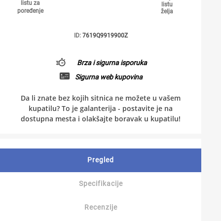
listu za
listu
poređenje
želja
ID:
7619Q9919900Z
Brza i sigurna isporuka
Sigurna web kupovina
Da li znate bez kojih sitnica ne možete u vašem
kupatilu? To je galanterija - postavite je na
dostupna mesta i olakšajte boravak u kupatilu!
Pregled
Specifikacije
Recenzije