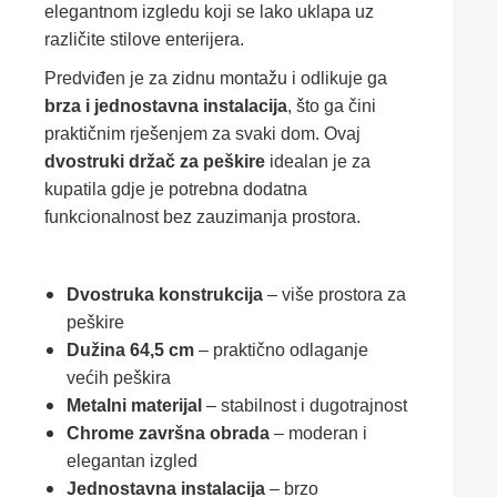
elegantnom izgledu koji se lako uklapa uz
različite stilove enterijera.
Predviđen je za zidnu montažu i odlikuje ga
brza i jednostavna instalacija
, što ga čini
praktičnim rješenjem za svaki dom. Ovaj
dvostruki držač za peškire
idealan je za
kupatila gdje je potrebna dodatna
funkcionalnost bez zauzimanja prostora.
Dvostruka konstrukcija
– više prostora za
peškire
Dužina 64,5 cm
– praktično odlaganje
većih peškira
Metalni materijal
– stabilnost i dugotrajnost
Chrome završna obrada
– moderan i
elegantan izgled
Jednostavna instalacija
– brzo