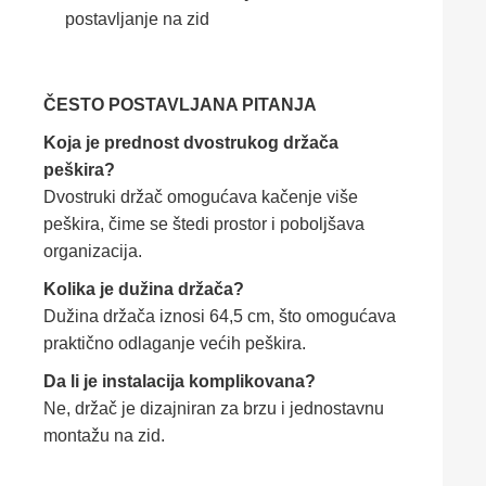
postavljanje na zid
ČESTO POSTAVLJANA PITANJA
Koja je prednost dvostrukog držača
peškira?
Dvostruki držač omogućava kačenje više
peškira, čime se štedi prostor i poboljšava
organizacija.
Kolika je dužina držača?
Dužina držača iznosi 64,5 cm, što omogućava
praktično odlaganje većih peškira.
Da li je instalacija komplikovana?
Ne, držač je dizajniran za brzu i jednostavnu
montažu na zid.