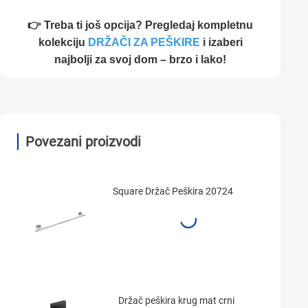
👉 Treba ti još opcija? Pregledaj kompletnu
kolekciju
DRŽAČI ZA PEŠKIRE
i izaberi
najbolji za svoj dom – brzo i lako!
Povezani proizvodi
Square Držač Peškira 20724
Držač peškira krug mat crni