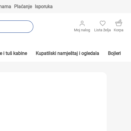
 nama
Plaćanje
Isporuka
Moj nalog
Lista želja
Korpa
 i tuš kabine
Kupatilski namještaj i ogledala
Bojleri