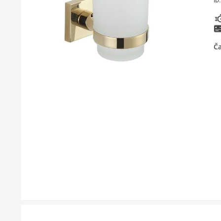
ID:
KUPATILSKI NAMJEŠTAJ I OGLEDALA
BOJLERI
Ča
LAJSNE ZA PLOČICE
MATERIJALI ZA KERAMIČARSKE RADOVE
ALATI ZA KERAMIKU
ODVOD VODE
KUPATILSKA GALANTERIJA
SVI PROIZVODI