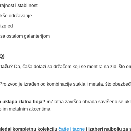
ajnost i stabilnost
lakše održavanje
 izgled
 sa ostalom galanterijom
Q)
ontažu?
Da, čaša dolazi sa držačem koji se montira na zid, što 
Proizvod je izrađen od kombinacije stakla i metala, što obezbeđu
je uklapa zlatna boja? m
Zlatna završna obrada savršeno se ukl
oplim metalnim akcentima.
gledaj kompletnu kolekciju
čaše i tacne
i izaberi najbolju za