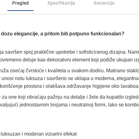
Pregled
Specifikacije
Recenzije
ti dozu elegancije, a pritom biti potpuno funkcionalan?
ja savršen spoj praktične upotrebe i sofisticiranog dizajna. Na
stovremeno deluje kao dekorativni element koji podiže ukupan iz
ruža osećaj čvrstoće i kvaliteta u svakom dodiru. Matirano stakl
i
unosi notu luksuza i savršeno se uklapa u moderna, elegantna i 
rišćenje prostora i olakšava održavanje higijene oko lavaboa
a one koji obraćaju pažnju na detalje i žele da kupatilo izgled
ljujući jednostavnim linijama i neutralnoj formi, lako se kombi
luksuzan i moderan vizuelni efekat