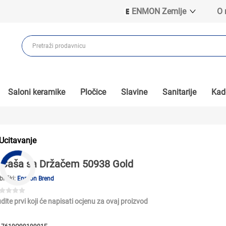
ENMON Zemlje
O
ENMON SRB
ENMON BIH
ENMON HR
ENMON MKD
Saloni keramike
Pločice
Slavine
Sanitarije
Kade
Ucitavanje
Čaša sa Držačem 50938 Gold
brički:
Enmon Brend
dite prvi koji će napisati ocjenu za ovaj proizvod