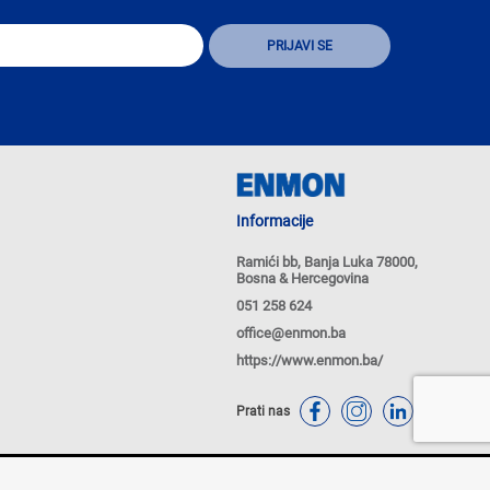
Informacije
Ramići bb, Banja Luka 78000,
Bosna & Hercegovina
051 258 624
office@enmon.ba
https://www.enmon.ba/
Prati nas
tika Kolačića
Politike privatnosti
Powered by
nopCommerce