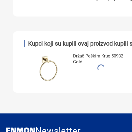
Kupci koji su kupili ovaj proizvod kupili s
4 Gold
Držač Peškira Krug 50932
Gold
Newsletter