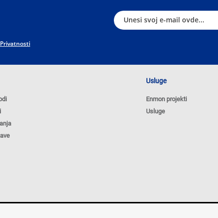
 Privatnosti
Usluge
odi
Enmon projekti
i
Usluge
anja
tave
Poli