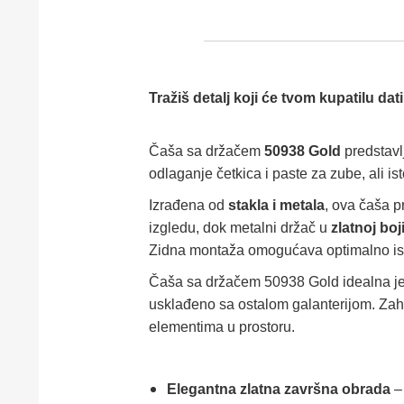
Tražiš detalj koji će tvom kupatilu da
Čaša sa držačem
50938 Gold
predstavl
odlaganje četkica i paste za zube, ali i
Izrađena od
stakla i metala
, ova čaša p
izgledu, dok metalni držač u
zlatnoj boj
Zidna montaža omogućava optimalno isko
Čaša sa držačem 50938 Gold idealna je z
usklađeno sa ostalom galanterijom. Zahva
elementima u prostoru.
Elegantna zlatna završna obrada
– 