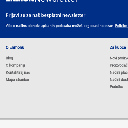
Prijavi se za naš besplatni newsletter
Više o načinu obrade upisanih podataka možeš pogledati na strani
Politike
O Enmonu
Za kupce
Blog
Novi proizv
O kompaniji
Proizvođač
Kontaktiraj nas
Načini plać
Mapa stranice
Načini dos
Podrška
Autorska prava © 2026 ENMON.BA. Sva prava zadržana.