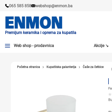
065 585 858
webshop@enmon.ba
Premijum keramika i oprema za kupatila
Web shop - prodavnica
Akcije ↘
AKCIJE ↘
Početna stranica
Kupatilska galanterija
Čaše za četkice
PLOČICE
SLAVINE
Fa
KADE I TUŠ KABINE
SANITARIJE
Bu
TUŠEVI