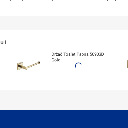
u i
Držač Toalet Papira 50933D
Gold