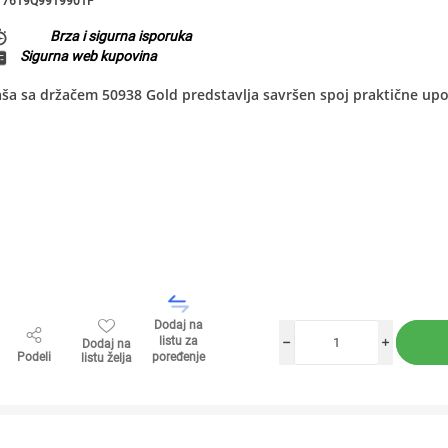
7619Q9919901F
Brza i sigurna isporuka
Sigurna web kupovina
ša sa držačem 50938 Gold predstavlja savršen spoj praktične upot
Dodaj na
listu za
Dodaj na
h
i
Podeli
poređenje
listu želja