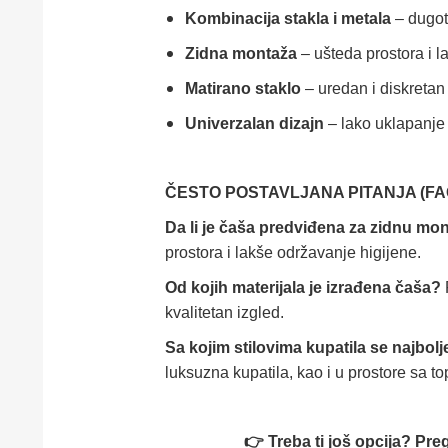
Kombinacija stakla i metala
– dugotr
Zidna montaža
– ušteda prostora i 
Matirano staklo
– uredan i diskretan
Univerzalan dizajn
– lako uklapanje
ČESTO POSTAVLJANA PITANJA (FA
Da li je čaša predviđena za zidnu m
prostora i lakše održavanje higijene.
Od kojih materijala je izrađena čaša?
kvalitetan izgled.
Sa kojim stilovima kupatila se najbol
luksuzna kupatila, kao i u prostore sa t
👉 Treba ti još opcija? Pre