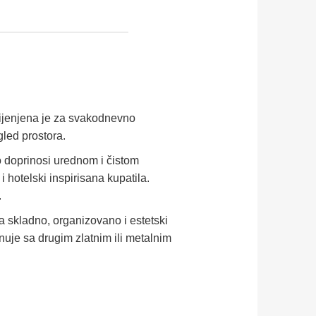
mijenjena je za svakodnevno
gled prostora.
o doprinosi urednom i čistom
hotelski inspirisana kupatila.
.
a skladno, organizovano i estetski
nuje sa drugim zlatnim ili metalnim