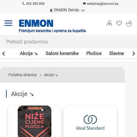
065 585 858
webshop@enmon.ba
ENMON Zemlje
ENMON SRB
ENMON BIH
ENMON HR
Premijum keramika i oprema za kupatila
ENMON MKD
leri
Akcije ↘
Saloni keramike
Pločice
Slavine
Sa
Početna stranica
Akcije ↘
Akcije ↘