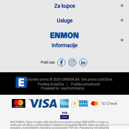
Za kupce
Usluge
Informacije
Prati nas
Autorska prava © 2026 ENMON.BA. Sva prava zadržana.
Politika Kolačića
Politike privatnosti
Powered by
nopCommerce
NAPOMENA: Cijene na sajtu važe isključivo za kupovinu putem WEB SHOP-a i mogu se
razlikovati od cijena u maloprodajnim objektima kompanije ENMON. Cijene na sajtu su
iskazane u konvertibilnim markama sa uračunatim PDV-om. Plaćanje se vrši isključivo u