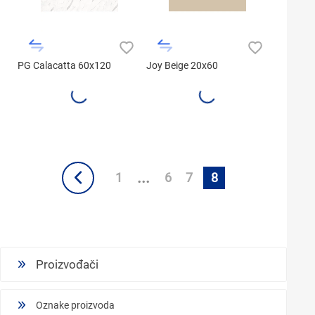
PG Calacatta 60x120
Joy Beige 20x60
...
1
6
7
8
Proizvođači
Oznake proizvoda