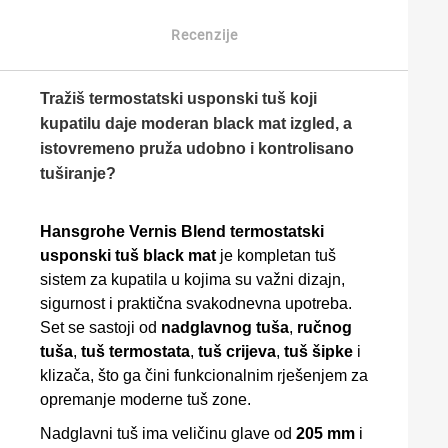
Recenzije
Tražiš
termostatski usponski tuš
koji
kupatilu daje moderan black mat izgled, a
istovremeno pruža udobno i kontrolisano
tuširanje?
Hansgrohe Vernis Blend termostatski
usponski tuš black mat
je kompletan tuš
sistem za kupatila u kojima su važni dizajn,
sigurnost i praktična svakodnevna upotreba.
Set se sastoji od
nadglavnog tuša
,
ručnog
tuša
,
tuš termostata
,
tuš crijeva
,
tuš šipke
i
klizača, što ga čini funkcionalnim rješenjem za
opremanje moderne tuš zone.
Nadglavni tuš ima veličinu glave od
205 mm
i