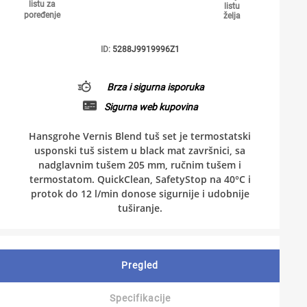
listu za
listu
poređenje
želja
ID:
5288J9919996Z1
Brza i sigurna isporuka
Sigurna web kupovina
Hansgrohe Vernis Blend tuš set je termostatski
usponski tuš sistem u black mat završnici, sa
nadglavnim tušem 205 mm, ručnim tušem i
termostatom. QuickClean, SafetyStop na 40°C i
protok do 12 l/min donose sigurnije i udobnije
tuširanje.
Pregled
Specifikacije