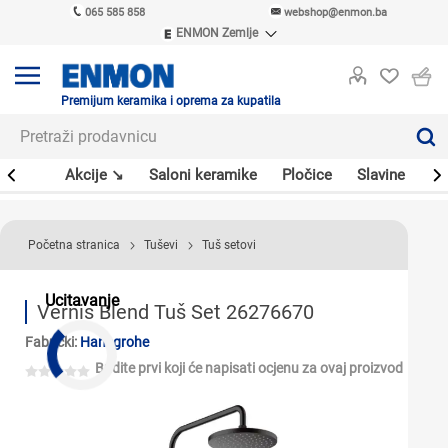
065 585 858
webshop@enmon.ba
ENMON Zemlje
ENMON SRB
ENMON BIH
ENMON HR
Premijum keramika i oprema za kupatila
ENMON MKD
leri
Akcije ↘
Saloni keramike
Pločice
Slavine
Sa
Početna stranica
Tuševi
Tuš setovi
Ucitavanje
Vernis Blend Tuš Set 26276670
Fabrički:
Hansgrohe
Budite prvi koji će napisati ocjenu za ovaj proizvod