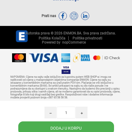
Prati nas
Autorska prava © 2026 ENMON.BA. Sva prava zadržana.
Politika Kolačića
Politike privatnosti
Powered by
nopCommerce
NAPOMENA: Cijene na sajtu važe isključivo za kupovinu putem WEB SHOP-a i mogu se
razlikovati od cijena u maloprodajnim objektima kompanije ENMON. Cijene na sajtu su
iskazane u konvertibilnim markama sa uračunatim PDV-om. Plaćanje se vrši isključivo u
konvertibilnim markama (BAM). Svi artikli prikazani na sajtu su dio naše ponude i ne
podrazumijeva da su dostupni u svakom trenutku. Nastojimo da budemo što precizniji u opisu
proizvoda, prikazu slika i samih cijena, ali ne možemo garantovati da su opisi proizvoda, cijene,
fotografije ili bilo koji drugi sadržaji bez greške. Raspoloživost robe i dodatne informacije
možete provjeriti pozivom broja +387 65 58 58 58.
h
i