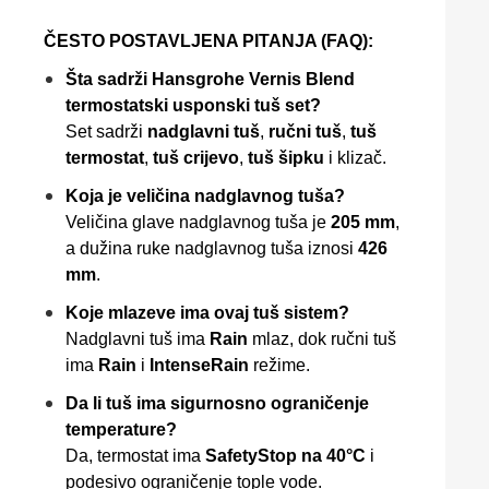
ČESTO POSTAVLJENA PITANJA (FAQ):
Šta sadrži Hansgrohe Vernis Blend
termostatski usponski tuš set?
Set sadrži
nadglavni tuš
,
ručni tuš
,
tuš
termostat
,
tuš crijevo
,
tuš šipku
i klizač.
Koja je veličina nadglavnog tuša?
Veličina glave nadglavnog tuša je
205 mm
,
a dužina ruke nadglavnog tuša iznosi
426
mm
.
Koje mlazeve ima ovaj tuš sistem?
Nadglavni tuš ima
Rain
mlaz, dok ručni tuš
ima
Rain
i
IntenseRain
režime.
Da li tuš ima sigurnosno ograničenje
temperature?
Da, termostat ima
SafetyStop na 40°C
i
podesivo ograničenje tople vode.