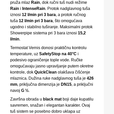
pruža mlaz
Rain
, dok ručni tuš nudi režime
Rain
i
IntenseRain
. Protok nadglavnog tuša
iznosi
12 l/min pri 3 bara
, a protok ručnog
tuša
12 l/min pri 3 bara
, što omogućava
ugodno i stabilno tuširanje. Maksimalni protok
Showerpipe sistema pri 3 bara iznosi
15,2
l/min
.
Termostat Vernis donosi praktičnu kontrolu
temperature, uz
SafetyStop na 40°C
i
podesivo ograničenje tople vode. Ručke
omogućavaju jasno upravljanje putem okretne
kontrole, dok
QuickClean
olakšava čišćenje
mlaznica. Dužina ruke nadglavnog tuša je
426
mm
, priključna dimenzija je
DN15
, a priključni
navoj
G ½
.
Završna obrada u
black mat
boji daje kupatilu
savremen, snažan i elegantan karakter. Ovaj
tuš sistem se posebno dobro uklapa uz