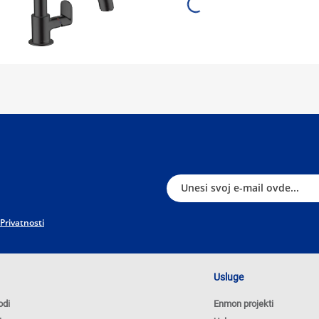
71870670
 Privatnosti
Usluge
odi
Enmon projekti