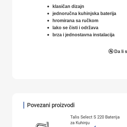
klasičan dizajn
jednoručna kuhinjska baterija
hromirana sa ručkom
lako se čisti i održava
brza i jednostavna instalacija
🚰 Da li 
Povezani proizvodi
Talis Select S 220 Baterija
za Kuhinju