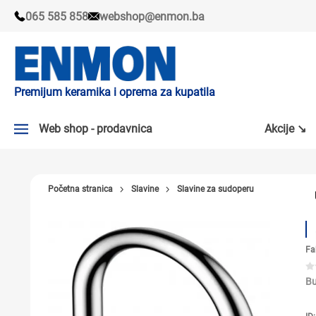
065 585 858
webshop@enmon.ba
Premijum keramika i oprema za kupatila
Web shop - prodavnica
Akcije ↘
AKCIJE ↘
Početna stranica
Slavine
Slavine za sudoperu
PLOČICE
SLAVINE
Fa
KADE I TUŠ KABINE
SANITARIJE
Bu
TUŠEVI