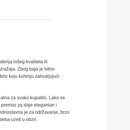
rija lošeg kvaliteta ili
zražaja. Zbog toga je bitno
bilo koju kuhinju zahvaljujući
dealna za svako kupatilo. Lako se
i premaz joj daje elegantan i
 jednostavna je za održavanje, brzo
treba uzeti u obzir.