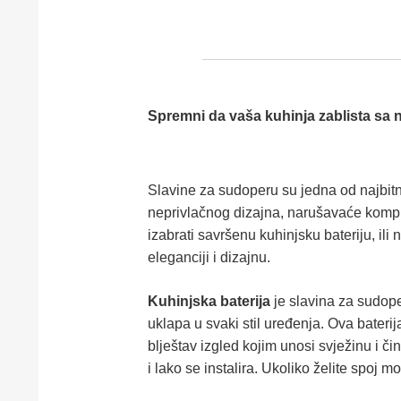
Spremni da vaša kuhinja zablista sa
Slavine za sudoperu su jedna od najbitnij
neprivlačnog dizajna, narušavaće komplet
izabrati savršenu kuhinjsku bateriju, il
eleganciji i dizajnu.
Kuhinjska baterija
je slavina za sudop
uklapa u svaki stil uređenja. Ova baterij
blještav izgled kojim unosi svježinu i či
i lako se instalira. Ukoliko želite spoj