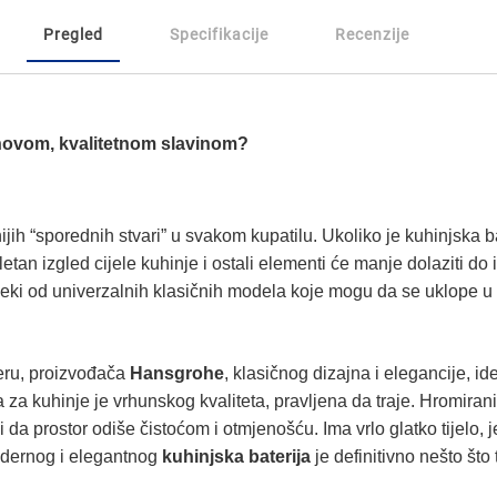
Pregled
Specifikacije
Recenzije
 novom, kvalitetnom slavinom?
ih “sporednih stvari” u svakom kupatilu. Ukoliko je kuhinjska bate
an izgled cijele kuhinje i ostali elementi će manje dolaziti do i
i neki od univerzalnih klasičnih modela koje mogu da se uklope u 
eru, proizvođača
Hansgrohe
, klasičnog dizajna i elegancije, i
a za kuhinje je vrhunskog kvaliteta, pravljena da traje. Hromiran
ni da prostor odiše čistoćom i otmjenošću. Ima vrlo glatko tijelo,
 modernog i elegantnog
kuhinjska baterija
je definitivno nešto što 