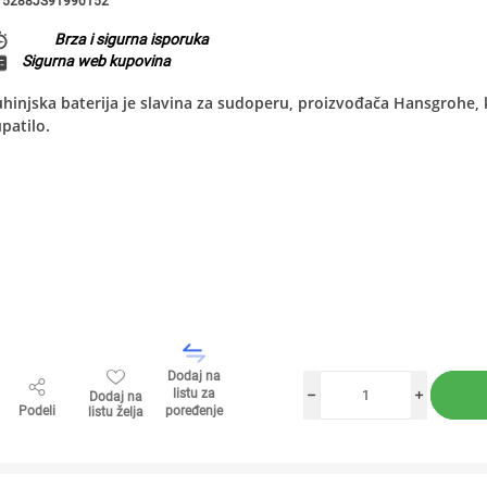
5288JS91990152
Brza i sigurna isporuka
Sigurna web kupovina
hinjska baterija je slavina za sudoperu, proizvođača Hansgrohe, k
patilo.
Dodaj na
listu za
Dodaj na
h
i
Podeli
poređenje
listu želja