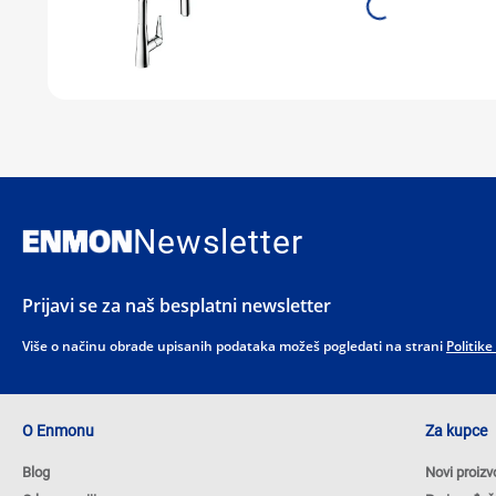
Newsletter
Prijavi se za naš besplatni newsletter
Više o načinu obrade upisanih podataka možeš pogledati na strani
Politike
O Enmonu
Za kupce
Blog
Novi proizv