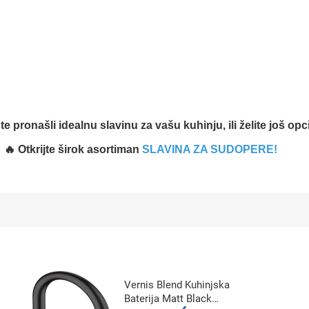
ste pronašli idealnu slavinu za vašu kuhinju, ili želite još opc
🔥 Otkrijte širok asortiman
SLAVINA ZA SUDOPERE!
Vernis Blend Kuhinjska
Baterija Matt Black