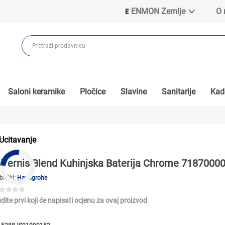
ENMON Zemlje
O
ENMON SRB
ENMON BIH
ENMON HR
ENMON MKD
Saloni keramike
Pločice
Slavine
Sanitarije
Kade
Ucitavanje
Vernis Blend Kuhinjska Baterija Chrome 7187000
brički:
Hansgrohe
dite prvi koji će napisati ocjenu za ovaj proizvod