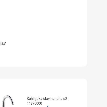
ija?
Kuhinjska slavina talis s2
14870000