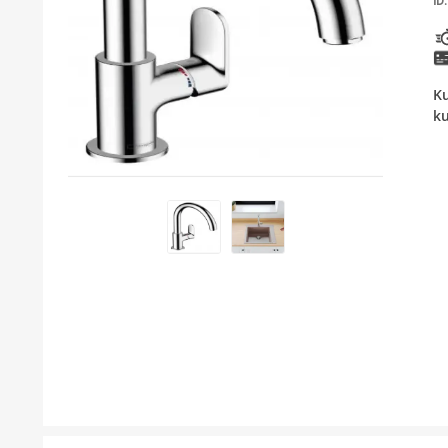
ID:
KUPATILSKI NAMJEŠTAJ I OGLEDALA
BOJLERI
Ku
LAJSNE ZA PLOČICE
ku
MATERIJALI ZA KERAMIČARSKE RADOVE
ALATI ZA KERAMIKU
ODVOD VODE
KUPATILSKA GALANTERIJA
SVI PROIZVODI