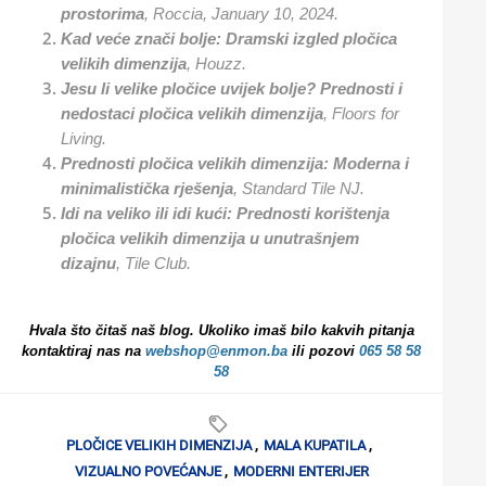
prostorima
, Roccia, January 10, 2024.
Kad veće znači bolje: Dramski izgled pločica
velikih dimenzija
, Houzz.
Jesu li velike pločice uvijek bolje? Prednosti i
nedostaci pločica velikih dimenzija
, Floors for
Living.
Prednosti pločica velikih dimenzija: Moderna i
minimalistička rješenja
, Standard Tile NJ.
Idi na veliko ili idi kući: Prednosti korištenja
pločica velikih dimenzija u unutrašnjem
dizajnu
, Tile Club.
Hvala što čitaš naš blog. Ukoliko imaš bilo kakvih pitanja
kontaktiraj nas na
webshop@enmon.ba
ili pozovi
065 58 58
58
PLOČICE VELIKIH DIMENZIJA
,
MALA KUPATILA
,
VIZUALNO POVEĆANJE
,
MODERNI ENTERIJER