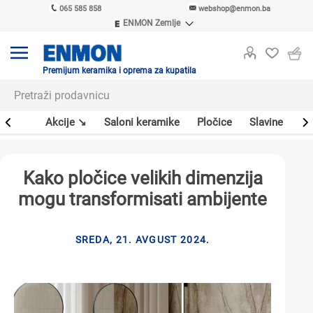
065 585 858
webshop@enmon.ba
ENMON Zemlje
ENMON SRB
ENMON BIH
ENMON HR
Premijum keramika i oprema za kupatila
ENMON MKD
leri
Akcije ↘
Saloni keramike
Pločice
Slavine
Sa
Kako pločice velikih dimenzija
mogu transformisati ambijente
SREDA, 21. AVGUST 2024.