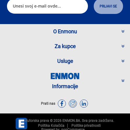
O Enmonu
Za kupce
Usluge
Informacije
Prati nas
Autorska prava © 2026 ENMON.BA. Sva prava zadržana.
Politika Kolačića
Politike privatnosti
Powered by
nopCommerce