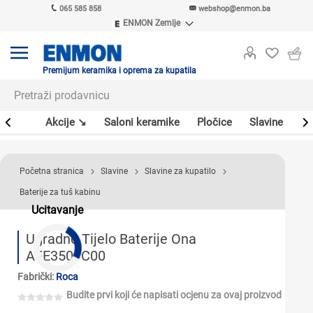
065 585 858
webshop@enmon.ba
ENMON Zemlje
ENMON SRB
ENMON BIH
ENMON HR
Premijum keramika i oprema za kupatila
ENMON MKD
leri
Akcije ↘
Saloni keramike
Pločice
Slavine
Sa
Početna stranica
Slavine
Slavine za kupatilo
Baterije za tuš kabinu
Ucitavanje
Ugradno Tijelo Baterije Ona
A5E3501C00
Fabrički:
Roca
Budite prvi koji će napisati ocjenu za ovaj proizvod