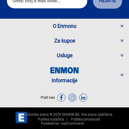
O Enmonu
Za kupce
Usluge
Informacije
Prati nas
Autorska prava © 2026 ENMON.BA. Sva prava zadržana.
Politika Kolačića
Politike privatnosti
Powered by
nopCommerce