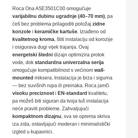
Roca Ona A5E3501C00 omogućuje
varijabilnu dubinu ugradnje (40–70 mm)
, pa
ćeš bez problema prilagoditi položaj
zidne
konzole
i
keramičke kartuše
. Izrađeno od
kvalitetnog kroma
, štiti instalaciju od korozije
i osigurava dugi vijek trajanja. Ovaj
energetski štedni
dizajn optimizira protok
vode, dok
standardna univerzalna serija
omogućuje kompatibilnost s većinom
wall-
mounted
miksera. Instalacija je brza i sigurna
— bez suvišnih rupa ili preinaka. Roca jamči
visoku preciznost
i
EN-standard
kvalitetu,
pa možeš biti siguran da tvoja tuš instalacija
neće praviti probleme. Zahvaljujući
kompaktnom dizajnu
, sva se oprema skriva
iza zida, ostavljajući moderan i minimalistički
izgled u kupaonici.