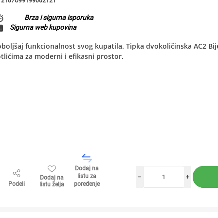
2107U9919900212T
Brza i sigurna isporuka
Sigurna web kupovina
boljšaj funkcionalnost svog kupatila. Tipka dvokoličinska AC2 Bi
tlićima za moderni i efikasni prostor.
Dodaj na
listu za
Dodaj na
h
i
Podeli
poređenje
listu želja