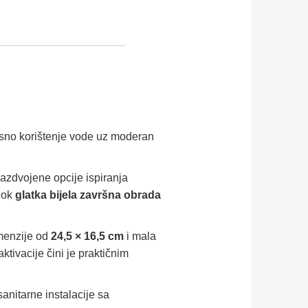
asno korištenje vode uz moderan
razdvojene opcije ispiranja
dok
glatka bijela završna obrada
imenzije od
24,5 × 16,5 cm
i mala
tivacije čini je praktičnim
anitarne instalacije sa