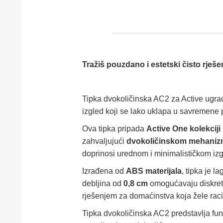
Tražiš pouzdano i estetski čisto rješ
Tipka dvokoličinska AC2 za Active ugrad
izgled koji se lako uklapa u savremene 
Ova tipka pripada
Active One kolekciji
zahvaljujući
dvokoličinskom mehani
doprinosi urednom i minimalističkom izg
Izrađena od
ABS materijala
, tipka je 
debljina od
0,8 cm
omogućavaju diskretnu
rješenjem za domaćinstva koja žele raci
Tipka dvokoličinska AC2 predstavlja funk