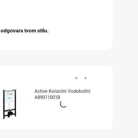
i odgovara tvom stilu.
Active Konzolni Vodokotlić
A89011001B