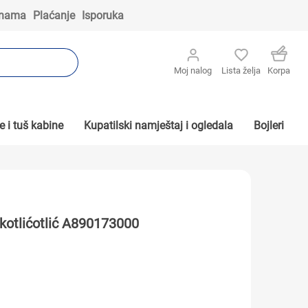
 nama
Plaćanje
Isporuka
Moj nalog
Lista želja
Korpa
 i tuš kabine
Kupatilski namještaj i ogledala
Bojleri
kotlićotlić A890173000