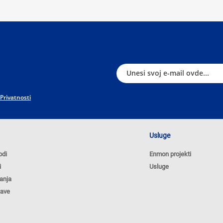
 Privatnosti
Usluge
odi
Enmon projekti
i
Usluge
anja
tave