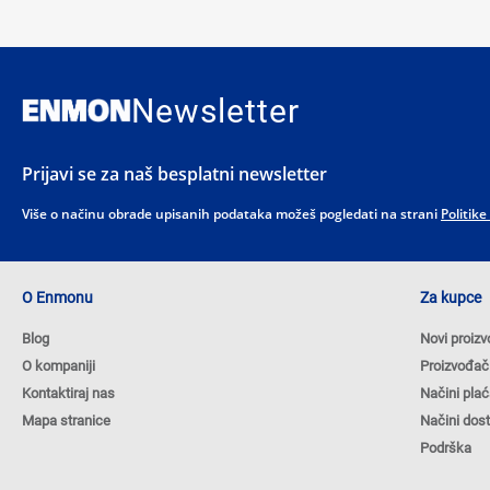
Newsletter
Prijavi se za naš besplatni newsletter
Više o načinu obrade upisanih podataka možeš pogledati na strani
Politike
O Enmonu
Za kupce
Blog
Novi proizv
O kompaniji
Proizvođač
Kontaktiraj nas
Načini plać
Mapa stranice
Načini dos
Podrška