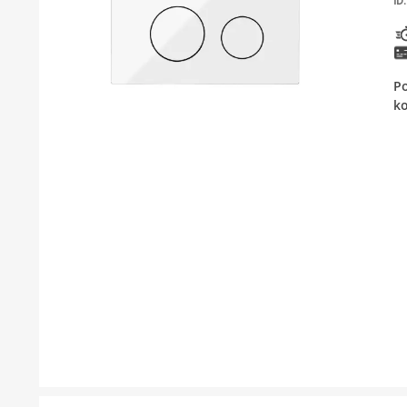
ID:
KUPATILSKI NAMJEŠTAJ I OGLEDALA
BOJLERI
Po
LAJSNE ZA PLOČICE
ko
MATERIJALI ZA KERAMIČARSKE RADOVE
ALATI ZA KERAMIKU
ODVOD VODE
KUPATILSKA GALANTERIJA
SVI PROIZVODI