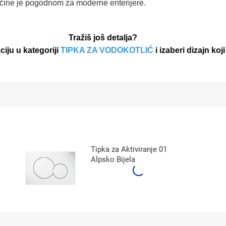
ja čine je pogodnom za moderne enterijere.
Tražiš još detalja?
iju u kategoriji
TIPKA ZA VODOKOTLIĆ
i izaberi dizajn koj
Tipka za Aktiviranje 01
Alpsko Bijela