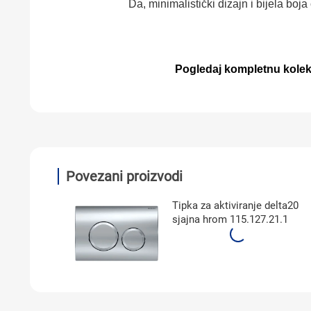
Da, minimalistički dizajn i bijela bo
Pogledaj kompletnu kolekc
Povezani proizvodi
okotlić
Tipka za aktiviranje delta20
ck Matt
sjajna hrom 115.127.21.1