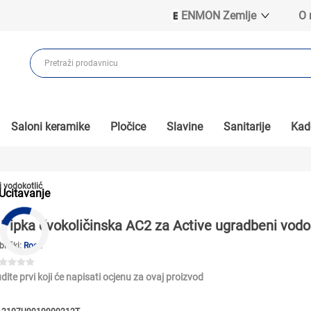
ENMON Zemlje
O
ENMON SRB
ENMON BIH
ENMON HR
ENMON MKD
Saloni keramike
Pločice
Slavine
Sanitarije
Kade
 vodokotlić
Ucitavanje
Tipka dvokoličinska AC2 za Active ugradbeni vodo
brički:
Roca
dite prvi koji će napisati ocjenu za ovaj proizvod