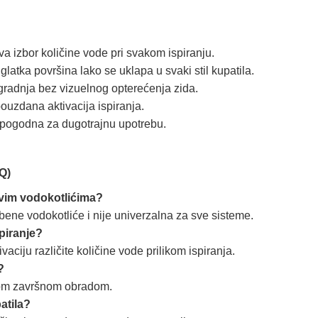
 izbor količine vode pri svakom ispiranju.
 glatka površina lako se uklapa u svaki stil kupatila.
gradnja bez vizuelnog opterećenja zida.
ouzdana aktivacija ispiranja.
 pogodna za dugotrajnu upotrebu.
Q)
 svim vodokotlićima?
bene vodokotliće i nije univerzalna za sve sisteme.
piranje?
aciju različite količine vode prilikom ispiranja.
?
kom završnom obradom.
atila?