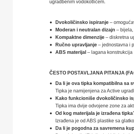
ugradbenim vodokotlićem.
Dvokoličinsko ispiranje
– omogućava
Moderan i neutralan dizajn
– bijela,
Kompaktne dimenzije
– diskretna u
Ručno upravljanje
– jednostavna i p
ABS materijal
– lagana konstrukcija
ČESTO POSTAVLJANA PITANJA (FA
Da li je ova tipka kompatibilna sa
Tipka je namijenjena za Active ugrad
Kako funkcioniše dvokoličinsko is
Tipka ima dvije odvojene zone za aktiv
Od kog materijala je izrađena tipka
Izrađena je od ABS plastike sa glat
Da li je pogodna za savremena kup