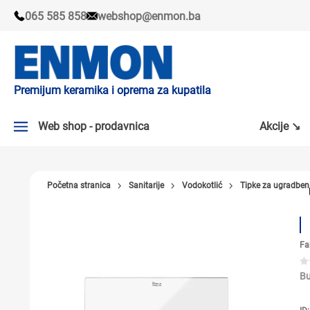
065 585 858
webshop@enmon.ba
Premijum keramika i oprema za kupatila
Web shop - prodavnica
Akcije ↘
AKCIJE ↘
Početna stranica
Sanitarije
Vodokotlić
Tipke za ugradbeni
PLOČICE
SLAVINE
Fa
KADE I TUŠ KABINE
SANITARIJE
Bu
TUŠEVI