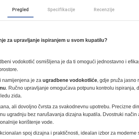
Pregled
Specifikacije
Recenzije
enje za upravljanje ispiranjem u svom kupatilu?
beni vodokotlić osmišljena je da ti omogući jednostavno i efik
prostore.
i namijenjena je za
ugradbene vodokotliće
, gdje pruža jasno 
zmu
. Ručno upravljanje omogućava potpunu kontrolu ispiranja, 
ledu zida.
lagana, ali dovoljno čvrsta za svakodnevnu upotrebu. Precizne d
 ugradnju bez narušavanja dizajna kupatila. Dvostruki način ak
onalnije korištenje vode.
cionalan spoj dizajna i praktičnosti, idealan izbor za moderne s