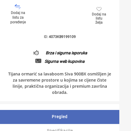
Dodaj na
Dodaj na
listu za
listu
poređenje
želja
ID:
4073KB9199109
Brza i sigurna isporuka
Sigurna web kupovina
Tijana ormarić sa lavaboom Siva 900BX osmišljen je
za savremene prostore u kojima se cijene čiste
linije, praktična organizacija i premium završna
obrada.
Pregled
Specifikacije