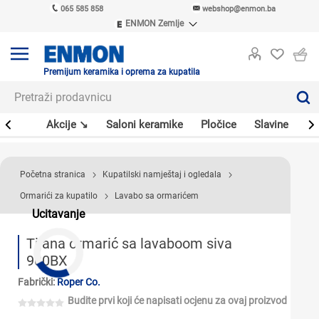
065 585 858
webshop@enmon.ba
ENMON Zemlje
ENMON SRB
ENMON BIH
ENMON HR
Premijum keramika i oprema za kupatila
ENMON MKD
leri
Akcije ↘
Saloni keramike
Pločice
Slavine
Sa
Početna stranica
Kupatilski namještaj i ogledala
Ormarići za kupatilo
Lavabo sa ormarićem
Ucitavanje
Tijana ormarić sa lavaboom siva
900BX
Fabrički:
Roper Co.
Budite prvi koji će napisati ocjenu za ovaj proizvod