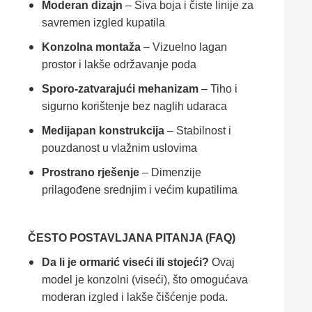
Moderan dizajn
– Siva boja i čiste linije za
savremen izgled kupatila
Konzolna montaža
– Vizuelno lagan
prostor i lakše održavanje poda
Sporo-zatvarajući mehanizam
– Tiho i
sigurno korištenje bez naglih udaraca
Medijapan konstrukcija
– Stabilnost i
pouzdanost u vlažnim uslovima
Prostrano rješenje
– Dimenzije
prilagođene srednjim i većim kupatilima
ČESTO POSTAVLJANA PITANJA (FAQ)
Da li je ormarić viseći ili stojeći?
Ovaj
model je konzolni (viseći), što omogućava
moderan izgled i lakše čišćenje poda.