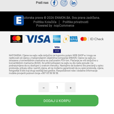
Prati nas
Autorska prava © 2026 ENMON.BA. Sva prava zadržana.
Politika Kolačića
Politike privatnosti
Powered by
nopCommerce
NAPOMENA: Cijene na sajtu važe isključivo za kupovinu putem WEB SHOP-a i mogu se
razlikovati od cijena u maloprodajnim objektima kompanije ENMON. Cijene na sajtu su
iskazane u konvertibilnim markama sa uračunatim PDV-om. Plaćanje se vrši isključivo u
konvertibilnim markama (BAM). Svi artikli prikazani na sajtu su dio naše ponude i ne
podrazumijeva da su dostupni u svakom trenutku. Nastojimo da budemo što precizniji u opisu
proizvoda, prikazu slika i samih cijena, ali ne možemo garantovati da su opisi proizvoda, cijene,
fotografije ili bilo koji drugi sadržaji bez greške. Raspoloživost robe i dodatne informacije
možete provjeriti pozivom broja +387 65 58 58 58.
h
i