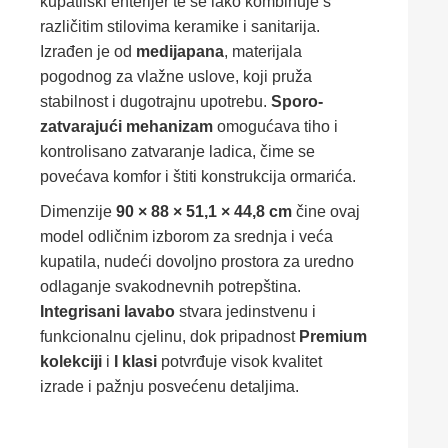
kupatilski enterijer te se lako kombinuje s
različitim stilovima keramike i sanitarija.
Izrađen je od
medijapana
, materijala
pogodnog za vlažne uslove, koji pruža
stabilnost i dugotrajnu upotrebu.
Sporo-
zatvarajući mehanizam
omogućava tiho i
kontrolisano zatvaranje ladica, čime se
povećava komfor i štiti konstrukcija ormarića.
Dimenzije
90 × 88 × 51,1 × 44,8 cm
čine ovaj
model odličnim izborom za srednja i veća
kupatila, nudeći dovoljno prostora za uredno
odlaganje svakodnevnih potrepština.
Integrisani lavabo
stvara jedinstvenu i
funkcionalnu cjelinu, dok pripadnost
Premium
kolekciji
i
I klasi
potvrđuje visok kvalitet
izrade i pažnju posvećenu detaljima.