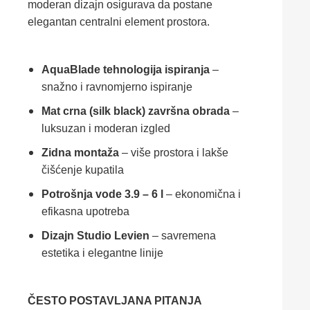
moderan dizajn osigurava da postane
elegantan centralni element prostora.
AquaBlade tehnologija ispiranja
–
snažno i ravnomjerno ispiranje
Mat crna (silk black) završna obrada
–
luksuzan i moderan izgled
Zidna montaža
– više prostora i lakše
čišćenje kupatila
Potrošnja vode 3.9 – 6 l
– ekonomična i
efikasna upotreba
Dizajn Studio Levien
– savremena
estetika i elegantne linije
ČESTO POSTAVLJANA PITANJA