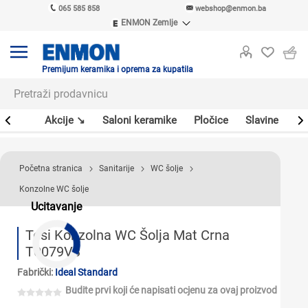
065 585 858
webshop@enmon.ba
ENMON Zemlje
ENMON SRB
ENMON BIH
ENMON HR
Premijum keramika i oprema za kupatila
ENMON MKD
leri
Akcije ↘
Saloni keramike
Pločice
Slavine
Sa
Početna stranica
Sanitarije
WC šolje
Konzolne WC šolje
Ucitavanje
Tesi Konzolna WC Šolja Mat Crna
T0079V3
Fabrički:
Ideal Standard
Budite prvi koji će napisati ocjenu za ovaj proizvod