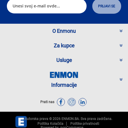
O Enmonu
Za kupce
Usluge
Informacije
Prati nas
Autorska prava © 2026 ENMON.BA. Sva prava zadržana.
Politika Kolačića
Politike privatnosti
Powered by
nopCommerce