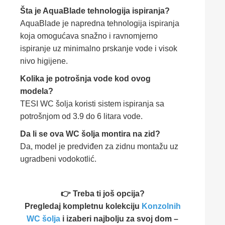
Šta je AquaBlade tehnologija ispiranja?
AquaBlade je napredna tehnologija ispiranja
koja omogućava snažno i ravnomjerno
ispiranje uz minimalno prskanje vode i visok
nivo higijene.
Kolika je potrošnja vode kod ovog
modela?
TESI WC šolja koristi sistem ispiranja sa
potrošnjom od 3.9 do 6 litara vode.
Da li se ova WC šolja montira na zid?
Da, model je predviđen za zidnu montažu uz
ugradbeni vodokotlić.
👉 Treba ti još opcija?
Pregledaj kompletnu kolekciju
Konzolnih
WC šolja
i izaberi najbolju za svoj dom –