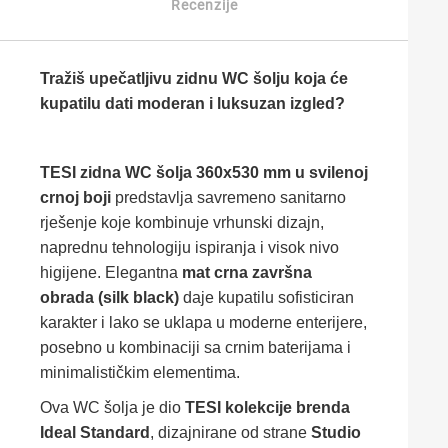
Recenzije
Tražiš upečatljivu zidnu WC šolju koja će
kupatilu dati moderan i luksuzan izgled?
TESI zidna WC šolja 360x530 mm u svilenoj
crnoj boji
predstavlja savremeno sanitarno
rješenje koje kombinuje vrhunski dizajn,
naprednu tehnologiju ispiranja i visok nivo
higijene. Elegantna
mat crna završna
obrada (silk black)
daje kupatilu sofisticiran
karakter i lako se uklapa u moderne enterijere,
posebno u kombinaciji sa crnim baterijama i
minimalističkim elementima.
Ova WC šolja je dio
TESI kolekcije brenda
Ideal Standard
, dizajnirane od strane
Studio