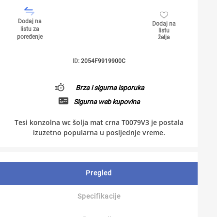
Dodaj na
Dodaj na
listu za
listu
poređenje
želja
ID:
2054F9919900C
Brza i sigurna isporuka
Sigurna web kupovina
Tesi konzolna wc šolja mat crna T0079V3 je postala
izuzetno popularna u posljednje vreme.
Pregled
Specifikacije