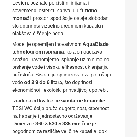
Levien
, poznate po čistim linijama i
savremenoj estetici. Zahvaljujući
zidnoj
montaži
, prostor ispod šolje ostaje slobodan,
što doprinosi vizuelno urednijem kupatilu i
olakšava čišćenje poda.
Model je opremljen inovativnom
AquaBlade
tehnologijom ispiranja
, koja omogućava
snažno i ravnomjerno ispiranje uz minimalno
prskanje vode i visoku efikasnost uklanjanja
nečistoća. Sistem je optimizovan za potrošnju
vode
od 3.9 do 6 litara
, što doprinosi
ekonomičnoj i ekološki prihvatljivoj upotrebi.
Izrađena od kvalitetne
sanitarne keramike
,
TESI WC šolja pruža dugotrajnost, otpornost
na habanje i jednostavno održavanje.
Dimenzije
360 × 530 × 335 mm
čine je
pogodnom za različite veličine kupatila, dok