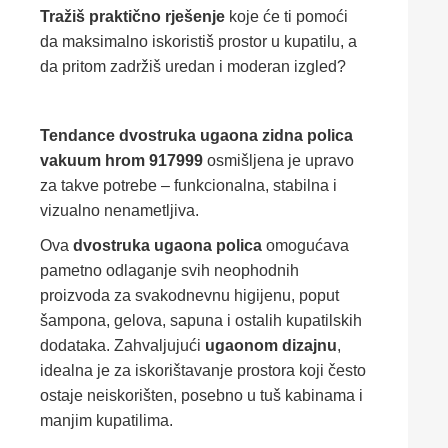
Tražiš praktično rješenje
koje će ti pomoći
da maksimalno iskoristiš prostor u kupatilu, a
da pritom zadržiš uredan i moderan izgled?
Tendance dvostruka ugaona zidna polica
vakuum hrom 917999
osmišljena je upravo
za takve potrebe – funkcionalna, stabilna i
vizualno nenametljiva.
Ova
dvostruka ugaona polica
omogućava
pametno odlaganje svih neophodnih
proizvoda za svakodnevnu higijenu, poput
šampona, gelova, sapuna i ostalih kupatilskih
dodataka. Zahvaljujući
ugaonom dizajnu
,
idealna je za iskorištavanje prostora koji često
ostaje neiskorišten, posebno u tuš kabinama i
manjim kupatilima.