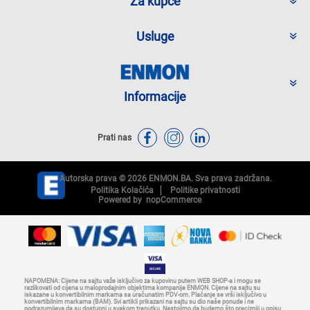
Za kupce
Usluge
Informacije
Prati nas
Autorska prava © 2026 ENMON.BA. Sva prava zadržana.
Politika Kolačića
Politike privatnosti
Powered by
nopCommerce
NAPOMENA: Cijene na sajtu važe isključivo za kupovinu putem WEB SHOP-a i mogu se
razlikovati od cijena u maloprodajnim objektima kompanije ENMON. Cijene na sajtu su
iskazane u konvertibilnim markama sa uračunatim PDV-om. Plaćanje se vrši isključivo u
konvertibilnim markama (BAM). Svi artikli prikazani na sajtu su dio naše ponude i ne
podrazumijeva da su dostupni u svakom trenutku. Nastojimo da budemo što precizniji u opisu