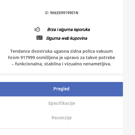
ID:
9663X9919901N
Brza i sigurna isporuka
Sigurna web kupovina
Tendance dvostruka ugaona zidna polica vakuum
hrom 917999 osmišljena je upravo za takve potrebe
– funkcionalna, stabilna i vizualno nenametljiva.
Pregled
Specifikacije
Recenzije