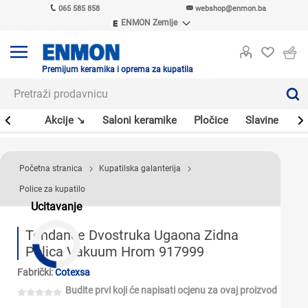
065 585 858
webshop@enmon.ba
ENMON Zemlje
ENMON SRB
ENMON BIH
ENMON HR
Premijum keramika i oprema za kupatila
ENMON MKD
leri
Akcije ↘
Saloni keramike
Pločice
Slavine
Sa
Početna stranica
Kupatilska galanterija
Police za kupatilo
Ucitavanje
Tendance Dvostruka Ugaona Zidna
Polica Vakuum Hrom 917999
Fabrički:
Cotexsa
Budite prvi koji će napisati ocjenu za ovaj proizvod