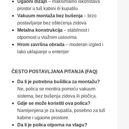
Ugaoni dizajn
– maksimalno iskorištava
prostor u tuš kabini ili kupatilu
Vakuum montaža bez bušenja
– brzo
postavljanje bez oštećenja zidova
Metalna konstrukcija
– stabilnost i
otpornost u vlažnim uslovima
Hrom završna obrada
– moderan izgled i
lako uklapanje u enterijer
ČESTO POSTAVLJANA PITANJA (FAQ)
Da li je potrebna bušilica za montažu?
Ne, polica se montira pomoću vakuum
sistema, bez bušenja zidova ili pločica.
Gdje se može koristiti ova polica?
Namijenjena je za kupatila, posebno za tuš
kabine i ugaone prostore.
Da li je polica otporna na vlagu?