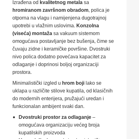
Izrađena od
kvalitetnog metala
sa
hromiranom završnom obradom
, polica je
otporna na vlagu i namijenjena dugotrajnoj
upotrebi u vlažnim uslovima.
Konzolna
(viseća) montaža
sa vakuum sistemom
omogućava postavljanje bez bušenja, čime se
čuvaju zidne i keramičke površine. Dvostruki
nivo polica dodatno povećava kapacitet za
odlaganje i doprinosi boljoj organizaciji
prostora.
Minimalistički izgled u
hrom boji
lako se
uklapa u različite stilove kupatila, od klasičnih
do modernih enterijera, pružajući uredan i
funkcionalan ambijent svaki dan.
Dvostruki prostor za odlaganje
–
omogućava organizaciju većeg broja
kupatilskih proizvoda