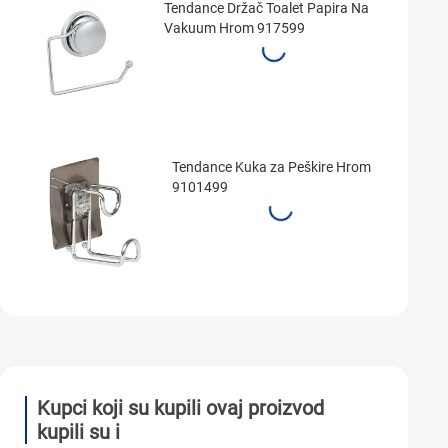
Tendance Držač Toalet Papira Na
Vakuum Hrom 917599
Tendance Kuka za Peškire Hrom
9101499
Kupci koji su kupili ovaj proizvod
kupili su i