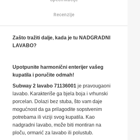
Recenzije
Zašto tražiti dalje, kada je tu NADGRADNI
LAVABO?
Upotpunite harmonični enterijer vašeg
kupatila i poručite odmah!
Subway 2 lavabo 71136001
je pravougaoni
lavabo. Karakteriše ga bjela boja i vrhunski
porcelan. Dolazi bez stuba, što vam daje
mogućnost da ga prilagodite sopstvenim
potrebama ili viziji svog kupatila. Kao
nadgradni lavabo, može biti montiran na
ploču, ormarić za lavabo ili polustub.