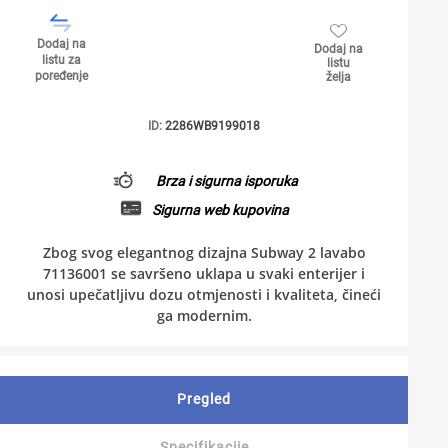
Dodaj na
Dodaj na
listu za
listu
poređenje
želja
ID:
2286WB9199018
Brza i sigurna isporuka
Sigurna web kupovina
Zbog svog elegantnog dizajna Subway 2 lavabo
71136001 se savršeno uklapa u svaki enterijer i
unosi upečatljivu dozu otmjenosti i kvaliteta, čineći
ga modernim.
Pregled
Specifikacije