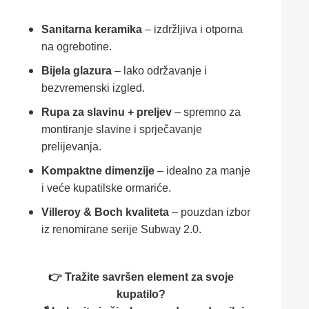
Sanitarna keramika
– izdržljiva i otporna
na ogrebotine.
Bijela glazura
– lako održavanje i
bezvremenski izgled.
Rupa za slavinu + preljev
– spremno za
montiranje slavine i sprječavanje
prelijevanja.
Kompaktne dimenzije
– idealno za manjе
i veće kupatilske ormariće.
Villeroy & Boch kvaliteta
– pouzdan izbor
iz renomirane serije Subway 2.0.
👉 Tražite savršen element za svoje
kupatilo?