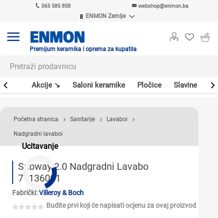
065 585 858
webshop@enmon.ba
ENMON Zemlje
ENMON SRB
ENMON BIH
ENMON HR
Premijum keramika i oprema za kupatila
ENMON MKD
leri
Akcije ↘
Saloni keramike
Pločice
Slavine
Sa
Početna stranica
Sanitarije
Lavaboi
Nadgradni lavaboi
Ucitavanje
Subway 2.0 Nadgradni Lavabo
71136001
Fabrički:
Villeroy & Boch
Budite prvi koji će napisati ocjenu za ovaj proizvod