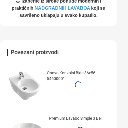
🛁 Izaberite iz široke ponude modernih i
praktičnih
NADGRADNIH LAVABOA
koji se
savršeno uklapaju u svako kupatilo.
Povezani proizvodi
Onovo Konzolni Bide 36x56
54600001
Premium Lavabo Simple 3 Beli