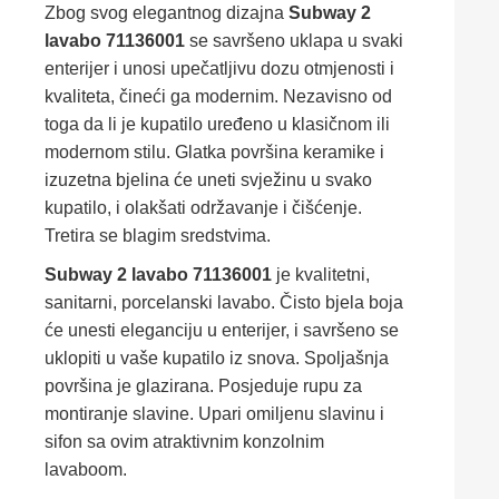
Zbog svog elegantnog dizajna
Subway 2
lavabo 71136001
se savršeno uklapa u svaki
enterijer i unosi upečatljivu dozu otmjenosti i
kvaliteta, čineći ga modernim. Nezavisno od
toga da li je kupatilo uređeno u klasičnom ili
modernom stilu. Glatka površina keramike i
izuzetna bjelina će uneti svježinu u svako
kupatilo, i olakšati održavanje i čišćenje.
Tretira se blagim sredstvima.
Subway 2 lavabo 71136001
je kvalitetni,
sanitarni, porcelanski lavabo. Čisto bjela boja
će unesti eleganciju u enterijer, i savršeno se
uklopiti u vaše kupatilo iz snova. Spoljašnja
površina je glazirana. Posjeduje rupu za
montiranje slavine. Upari omiljenu slavinu i
sifon sa ovim atraktivnim konzolnim
lavaboom.