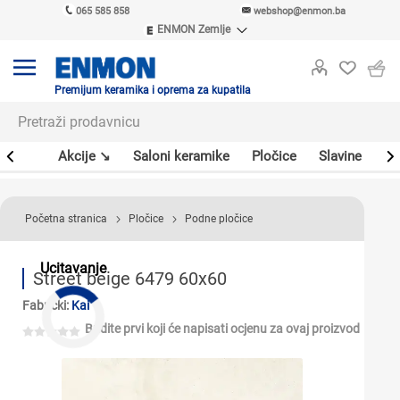
065 585 858
webshop@enmon.ba
ENMON Zemlje
ENMON SRB
ENMON BIH
ENMON HR
Premijum keramika i oprema za kupatila
ENMON MKD
leri
Akcije ↘
Saloni keramike
Pločice
Slavine
Sa
Početna stranica
Pločice
Podne pločice
Ucitavanje
Street beige 6479 60x60
Fabrički:
Kai
Budite prvi koji će napisati ocjenu za ovaj proizvod