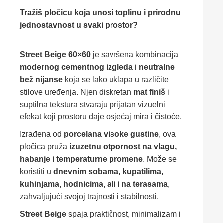
Tražiš pločicu koja unosi toplinu i prirodnu
jednostavnost u svaki prostor?
Street Beige 60×60
je savršena kombinacija
modernog cementnog izgleda
i
neutralne
bež nijanse
koja se lako uklapa u različite
stilove uređenja. Njen diskretan
mat finiš
i
suptilna tekstura stvaraju prijatan vizuelni
efekat koji prostoru daje osjećaj mira i čistoće.
Izrađena od
porcelana visoke gustine
, ova
pločica pruža
izuzetnu otpornost na vlagu,
habanje i temperaturne promene
. Može se
koristiti u
dnevnim sobama, kupatilima,
kuhinjama, hodnicima, ali i na terasama
,
zahvaljujući svojoj trajnosti i stabilnosti.
Street Beige
spaja praktičnost, minimalizam i