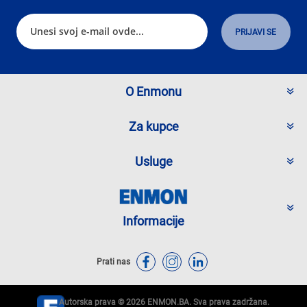
O Enmonu
Za kupce
Usluge
Informacije
Prati nas
Autorska prava © 2026 ENMON.BA. Sva prava zadržana.