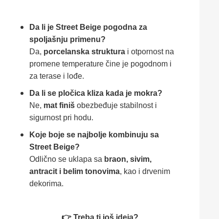
Da li je Street Beige pogodna za
spoljašnju primenu?
Da,
porcelanska struktura
i otpornost na
promene temperature čine je pogodnom i
za terase i lođe.
Da li se pločica kliza kada je mokra?
Ne,
mat finiš
obezbeđuje stabilnost i
sigurnost pri hodu.
Koje boje se najbolje kombinuju sa
Street Beige?
Odlično se uklapa sa
braon, sivim,
antracit i belim tonovima
, kao i drvenim
dekorima.
👉 Treba ti još ideja?