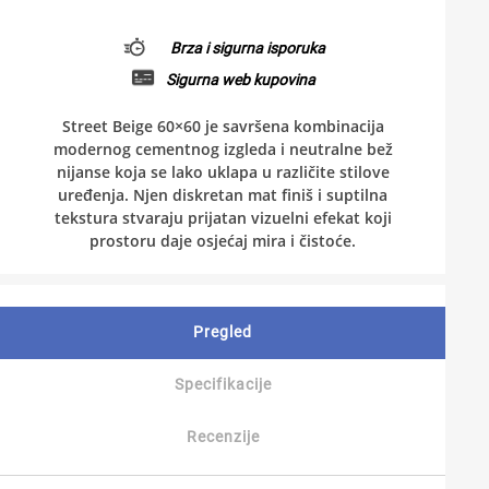
Brza i sigurna isporuka
Sigurna web kupovina
Street Beige 60×60 je savršena kombinacija
modernog cementnog izgleda i neutralne bež
nijanse koja se lako uklapa u različite stilove
uređenja. Njen diskretan mat finiš i suptilna
tekstura stvaraju prijatan vizuelni efekat koji
prostoru daje osjećaj mira i čistoće.
Pregled
Specifikacije
Recenzije