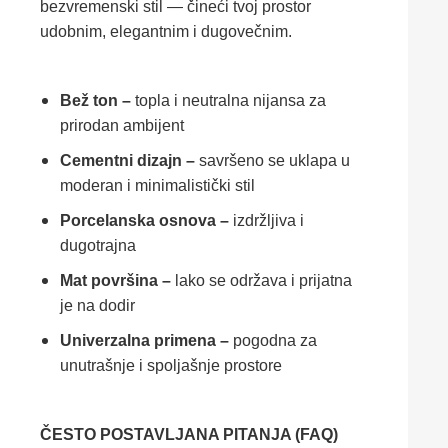
bezvremenski stil — čineći tvoj prostor
udobnim, elegantnim i dugovečnim.
Bež ton –
topla i neutralna nijansa za
prirodan ambijent
Cementni dizajn –
savršeno se uklapa u
moderan i minimalistički stil
Porcelanska osnova –
izdržljiva i
dugotrajna
Mat površina –
lako se održava i prijatna
je na dodir
Univerzalna primena –
pogodna za
unutrašnje i spoljašnje prostore
ČESTO POSTAVLJANA PITANJA (FAQ)