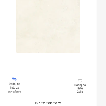
Dodaj na
Dodaj na
listu za
listu
poređenje
želja
ID:
1021P991651I21