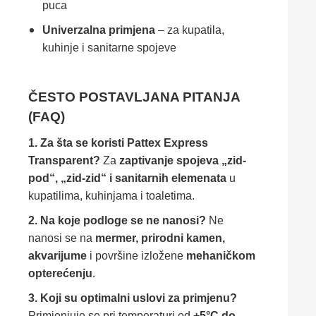
puca
Univerzalna primjena
– za kupatila,
kuhinje i sanitarne spojeve
ČESTO POSTAVLJANA PITANJA
(FAQ)
1. Za šta se koristi Pattex Express
Transparent?
Za
zaptivanje spojeva „zid-
pod“, „zid-zid“ i sanitarnih elemenata
u
kupatilima, kuhinjama i toaletima.
2. Na koje podloge se ne nanosi?
Ne
nanosi se na
mermer, prirodni kamen,
akvarijume
i površine izložene
mehaničkom
opterećenju
.
3. Koji su optimalni uslovi za primjenu?
Primjenjuje se pri temperaturi od
+5°C do