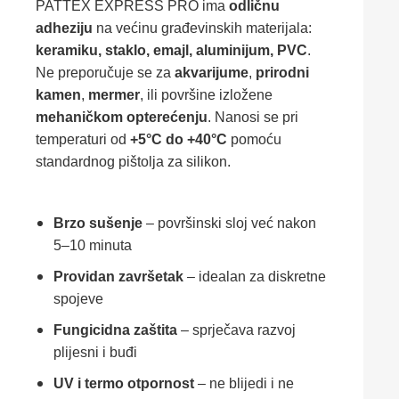
PATTEX EXPRESS PRO ima
odličnu
adheziju
na većinu građevinskih materijala:
keramiku, staklo, emajl, aluminijum, PVC
.
Ne preporučuje se za
akvarijume
,
prirodni
kamen
,
mermer
, ili površine izložene
mehaničkom opterećenju
. Nanosi se pri
temperaturi od
+5°C do +40°C
pomoću
standardnog pištolja za silikon.
Brzo sušenje
– površinski sloj već nakon
5–10 minuta
Providan završetak
– idealan za diskretne
spojeve
Fungicidna zaštita
– sprječava razvoj
plijesni i buđi
UV i termo otpornost
– ne blijedi i ne