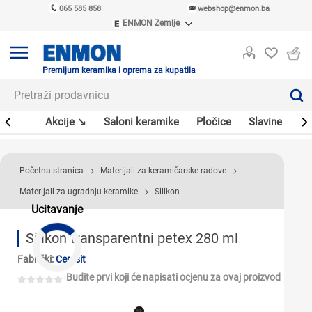
065 585 858
webshop@enmon.ba
ENMON Zemlje
ENMON SRB
ENMON BIH
ENMON HR
Premijum keramika i oprema za kupatila
ENMON MKD
leri
Akcije ↘
Saloni keramike
Pločice
Slavine
Sa
Početna stranica
Materijali za keramičarske radove
Materijali za ugradnju keramike
Silikon
Ucitavanje
Silikon transparentni petex 280 ml
Fabrički:
Ceresit
Budite prvi koji će napisati ocjenu za ovaj proizvod