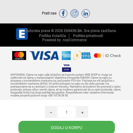
Prati nas
Autorska prava © 2026 ENMON.BA. Sva prava zadržana.
Politika Kolačića
Politike privatnosti
Powered by
nopCommerce
NAPOMENA: Cijene na sajtu važe isključivo za kupovinu putem WEB SHOP-a i mogu se
razlikovati od cijena u maloprodajnim objektima kompanije ENMON. Cijene na sajtu su
iskazane u konvertibilnim markama sa uračunatim PDV-om. Plaćanje se vrši isključivo u
konvertibilnim markama (BAM). Svi artikli prikazani na sajtu su dio naše ponude i ne
podrazumijeva da su dostupni u svakom trenutku. Nastojimo da budemo što precizniji u opisu
proizvoda, prikazu slika i samih cijena, ali ne možemo garantovati da su opisi proizvoda, cijene,
fotografije ili bilo koji drugi sadržaji bez greške. Raspoloživost robe i dodatne informacije
možete provjeriti pozivom broja +387 65 58 58 58.
h
i