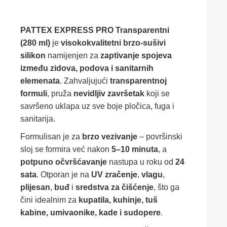
PATTEX EXPRESS PRO Transparentni
(280 ml)
je
visokokvalitetni brzo-sušivi
silikon
namijenjen za
zaptivanje spojeva
između zidova, podova i sanitarnih
elemenata
. Zahvaljujući
transparentnoj
formuli
, pruža
nevidljiv završetak
koji se
savršeno uklapa uz sve boje pločica, fuga i
sanitarija.
Formulisan je za
brzo vezivanje
– površinski
sloj se formira već nakon
5–10 minuta
, a
potpuno očvršćavanje
nastupa u roku od
24
sata
. Otporan je na
UV zračenje
,
vlagu
,
plijesan
,
buđ
i
sredstva za čišćenje
, što ga
čini idealnim za
kupatila, kuhinje, tuš
kabine, umivaonike, kade i sudopere
.