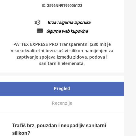
ID:
3596NN9199006123
Brza i sigurna isporuka
Sigurna web kupovina
PATTEX EXPRESS PRO Transparentni (280 ml) je
visokokvalitetni brzo-sušivi silikon namijenjen za
zaptivanje spojeva između zidova, podova i
sanitarnih elemenata.
Pregled
Recenzije
Tražiš brz, pouzdan i neupadljiv sanitarni
silikon?