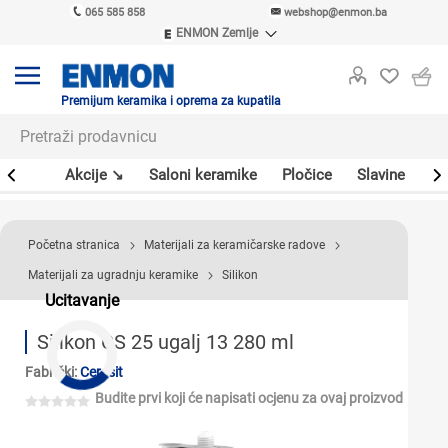
065 585 858
webshop@enmon.ba
ENMON Zemlje
ENMON SRB
ENMON BIH
ENMON HR
Premijum keramika i oprema za kupatila
ENMON MKD
leri
Akcije ↘
Saloni keramike
Pločice
Slavine
Sa
Početna stranica
Materijali za keramičarske radove
Materijali za ugradnju keramike
Silikon
Ucitavanje
Silikon CS 25 ugalj 13 280 ml
Fabrički:
Ceresit
Budite prvi koji će napisati ocjenu za ovaj proizvod