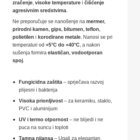
zračenje
,
visoke temperature
i
čišćenje
agresivnim sredstvima
.
Ne preporučuje se nanošenje na
mermer,
prirodni kamen, gips, bitumen, teflon,
polietilen
i
korodirane metale
. Nanosi se pri
temperaturi od
+5°C do +40°C
, a nakon
sušenja formira
elastičan, vodootporan
spoj
.
Fungicidna zaštita
– sprječava razvoj
plijesni i bakterija
Visoka prionljivost
– za keramiku, staklo,
PVC i aluminijum
UV i termo otpornost
– ne blijedi i ne
puca na suncu i toploti
Tamna nijansa
– Ugalj za elegantan