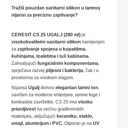
Tražiš pouzdan sanitarni silikon u tamnoj
nijansi za precizno zaptivanje?
CERESIT CS 25 UGALJ (280 ml)
je
visokokvalitetni sanitarni silikon
namijenjen
za
zaptivanje spojeva u kupatilima,
kuhinjama, toaletima i tuš kabinama
.
Zahvaljujući
fungicidnim komponentama
,
sprječava razvoj
plijesni i bakterija
, čak i u
prostorima sa visokom vlagom.
Nijansa
Ugalj
donosi
elegantan tamni ton
,
savršen za moderne enterijere, tamne fuge i
kontrastne završetke. CS 25 ima
visoku
prionljivost
na većinu građevinskih
materijala, uključujući
keramiku, staklo,
emajl, aluminijum i PVC
. Otporan je na
UV