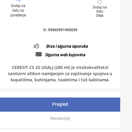
Dodaj na
Dodaj na
listu za
listu
poređenje
želja
ID:
9596X991990039
Brza i sigurna isporuka
Sigurna web kupovina
CERESIT CS 25 UGALJ (280 ml) je visokokvalitetni
sanitarni silikon namijenjen za zaptivanje spojeva u
kupatilima, kuhinjama, toaletima i tuš kabinama.
Pregled
Recenzije