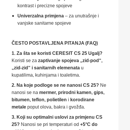
kontrast i precizne spojeve
Univerzalna primjena
– za unutrašnje i
vanjske sanitarne spojeve
ČESTO POSTAVLJENA PITANJA (FAQ)
1. Za šta se koristi CERESIT CS 25 Ugalj?
Koristi se za
zaptivanje spojeva „zid-pod“,
„zid-zid“ i sanitarnih elemenata
u
kupatilima, kuhinjama i toaletima.
2. Na koje podloge se ne nanosi CS 25?
Ne
nanosi se na
mermer, prirodni kamen, gips,
bitumen, teflon, polietilen
i
korodirane
metale
poput olova, bakra i gvožđa.
3. Koji su optimalni uslovi za primjenu CS
25?
Nanosi se pri temperaturi od
+5°C do