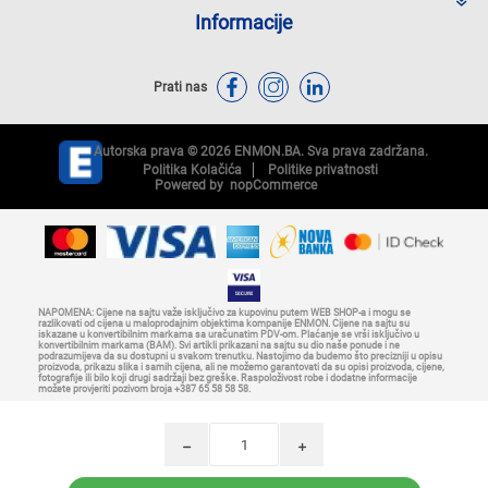
Informacije
Prati nas
Autorska prava © 2026 ENMON.BA. Sva prava zadržana.
Politika Kolačića
Politike privatnosti
Powered by
nopCommerce
NAPOMENA: Cijene na sajtu važe isključivo za kupovinu putem WEB SHOP-a i mogu se
razlikovati od cijena u maloprodajnim objektima kompanije ENMON. Cijene na sajtu su
iskazane u konvertibilnim markama sa uračunatim PDV-om. Plaćanje se vrši isključivo u
konvertibilnim markama (BAM). Svi artikli prikazani na sajtu su dio naše ponude i ne
podrazumijeva da su dostupni u svakom trenutku. Nastojimo da budemo što precizniji u opisu
proizvoda, prikazu slika i samih cijena, ali ne možemo garantovati da su opisi proizvoda, cijene,
fotografije ili bilo koji drugi sadržaji bez greške. Raspoloživost robe i dodatne informacije
možete provjeriti pozivom broja +387 65 58 58 58.
h
i