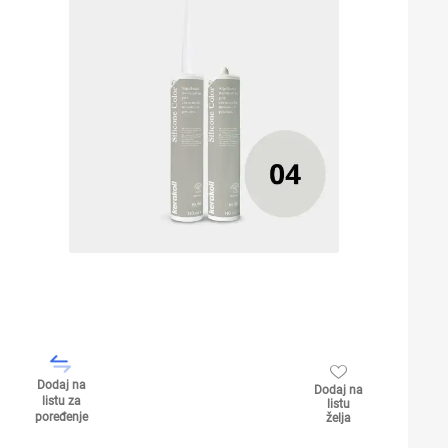
Dodaj na
Dodaj na
listu za
listu
poređenje
želja