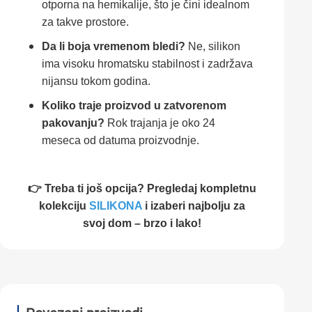
otporna na hemikalije, što je čini idealnom
za takve prostore.
Da li boja vremenom bledi?
Ne, silikon
ima visoku hromatsku stabilnost i zadržava
nijansu tokom godina.
Koliko traje proizvod u zatvorenom
pakovanju?
Rok trajanja je oko 24
meseca od datuma proizvodnje.
👉 Treba ti još opcija? Pregledaj kompletnu
kolekciju
SILIKONA
i izaberi najbolju za
svoj dom – brzo i lako!