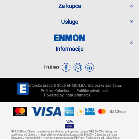
Za kupce
Usluge
Informacije
Prati nas
Autorska prava © 2026 ENMON.BA. Sva prava zadržana.
Politika Kolačića
Politike privatnosti
Powered by
nopCommerce
NAPOMENA: Cijene na sajtu važe isključivo za kupovinu putem WEB SHOP-a i mogu se
razlikovati od cijena u maloprodajnim objektima kompanije ENMON. Cijene na sajtu su
iskazane u konvertibilnim markama sa uračunatim PDV-om. Plaćanje se vrši isključivo u