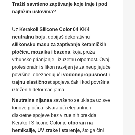
Tražiš savršeno zaptivanje koje traje i pod
najtežim uslovima?
Uz
Kerakoll Silicone Color 04 KK4
neutralnu boju
, dobijaš dekorativnu
silikonsku masu za zaptivanje keramičkih
pločica, mozaika i bazena
, koja pruža
vrhunsko prianjanje i izuzetnu otpornost. Ovaj
profesionalni silikon razvijen je za neupijajuće
površine, obezbeđujući
vodonepropusnost i
trajnu elastičnost
spojeva čak i kod površina
izloženih deformacijama.
Neutralna nijansa
savršeno se uklapa uz sve
tonove pločica, stvarajući elegantne i
diskretne spojeve bez vizuelnih prekida.
Kerakoll Silicone Color je
otporan na
hemikalije, UV zrake i starenje
, što ga čini