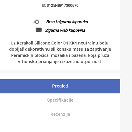
ID:
3125NB917300670
Brza i sigurna isporuka
Sigurna web kupovina
Uz Kerakoll Silicone Color 04 KK4 neutralnu boju,
dobijaš dekorativnu silikonsku masu za zaptivanje
keramičkih pločica, mozaika i bazena, koja pruža
vrhunsko prianjanje i izuzetnu otpornost.
Pregled
Specifikacije
Recenzije