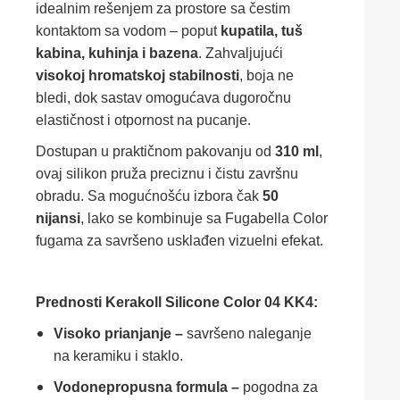
idealnim rešenjem za prostore sa čestim
kontaktom sa vodom – poput
kupatila, tuš
kabina, kuhinja i bazena
. Zahvaljujući
visokoj hromatskoj stabilnosti
, boja ne
bledi, dok sastav omogućava dugoročnu
elastičnost i otpornost na pucanje.
Dostupan u praktičnom pakovanju od
310 ml
,
ovaj silikon pruža preciznu i čistu završnu
obradu. Sa mogućnošću izbora čak
50
nijansi
, lako se kombinuje sa Fugabella Color
fugama za savršeno usklađen vizuelni efekat.
Prednosti Kerakoll Silicone Color 04 KK4:
Visoko prianjanje –
savršeno naleganje
na keramiku i staklo.
Vodonepropusna formula –
pogodna za