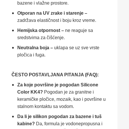
bazene i vlažne prostore.
Otporan na UV zrake i starenje –
zadržava elastičnost i boju kroz vreme.
Hemijska otpornost –
ne reaguje sa
sredstvima za čišćenje.
Neutralna boja –
uklapa se uz sve vrste
pločica i fuga.
ČESTO POSTAVLJANA PITANJA (FAQ):
Za koje površine je pogodan Silicone
Color KK4?
Pogodan je za granitne i
keramičke pločice, mozaik, kao i površine u
stalnom kontaktu sa vodom.
Da li je silikon pogodan za bazene i tuš
kabine?
Da, formula je vodonepropusna i