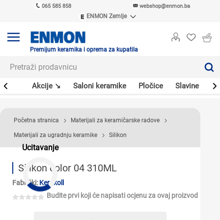
065 585 858
webshop@enmon.ba
ENMON Zemlje
ENMON SRB
ENMON BIH
ENMON HR
Premijum keramika i oprema za kupatila
ENMON MKD
leri
Akcije ↘
Saloni keramike
Pločice
Slavine
Sa
Početna stranica
Materijali za keramičarske radove
Materijali za ugradnju keramike
Silikon
Ucitavanje
Silikon color 04 310ML
Fabrički:
Kerakoll
Budite prvi koji će napisati ocjenu za ovaj proizvod