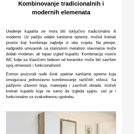
Kombinovanje tradicionalnih i
modernih elemenata
Uređenje kupatila ne mora biti isključivo tradicionalno ili
moderno. Uz pažljiv odabir sanitarne opreme, možeš kreirati
prostor koji kombinuje najbolje iz oba svijeta. Na primjer,
nadgradni umivaonik sa starinskim metalnim slavinama može
dodati moderan, ali topao izgled kupatilu. Kombinacija viseće
WC šolje sa klasičnim bideom od keramike može biti savršen
spoj otmenosti i funkcionalnosti.
Enmon proizvodi nude širok spektar sanitarne opreme koja
omogućava jednostavno kombinovanje različitih stilova. Sa
pažljivim izborom boja, materijala i završnih obrada, možeš
kreirati kupatilo koje ne samo da izgleda sjajno, već je i
funkcionalno za svakodnevnu upotrebu.