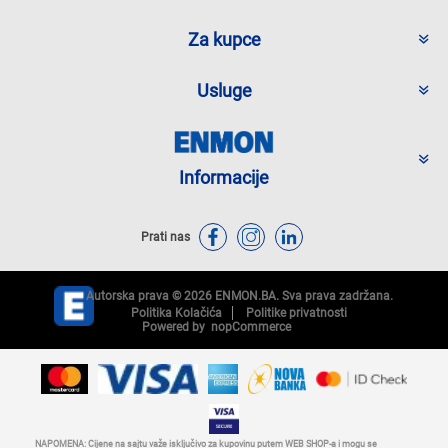
Za kupce
Usluge
Informacije
Prati nas
Autorska prava © 2026 ENMON.BA. Sva prava zadržana.
Politika Kolačića
Politike privatnosti
Powered by
nopCommerce
NAPOMENA: Cijene na sajtu važe isključivo za kupovinu putem WEB SHOP-a i mogu se