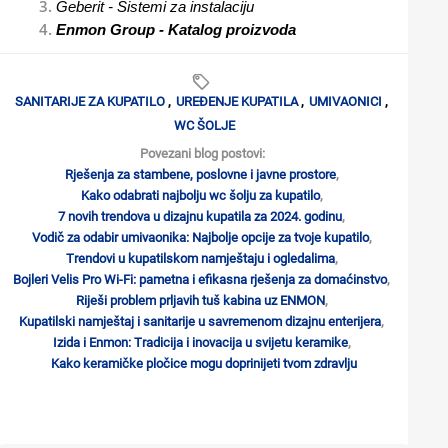
Geberit - Sistemi za instalaciju
Enmon Group - Katalog proizvoda
SANITARIJE ZA KUPATILO
,
UREĐENJE KUPATILA
,
UMIVAONICI
,
WC ŠOLJE
Povezani blog postovi:
Rješenja za stambene, poslovne i javne prostore
,
Kako odabrati najbolju wc šolju za kupatilo
,
7 novih trendova u dizajnu kupatila za 2024. godinu
,
Vodič za odabir umivaonika: Najbolje opcije za tvoje kupatilo
,
Trendovi u kupatilskom namještaju i ogledalima
,
Bojleri Velis Pro Wi-Fi: pametna i efikasna rješenja za domaćinstvo
,
Riješi problem prljavih tuš kabina uz ENMON
,
Kupatilski namještaj i sanitarije u savremenom dizajnu enterijera
,
Izida i Enmon: Tradicija i inovacija u svijetu keramike
,
Kako keramičke pločice mogu doprinijeti tvom zdravlju