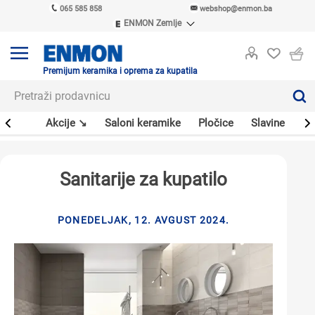
065 585 858
webshop@enmon.ba
ENMON Zemlje
ENMON SRB
ENMON BIH
ENMON HR
Premijum keramika i oprema za kupatila
ENMON MKD
leri
Akcije ↘
Saloni keramike
Pločice
Slavine
Sa
Sanitarije za kupatilo
PONEDELJAK, 12. AVGUST 2024.