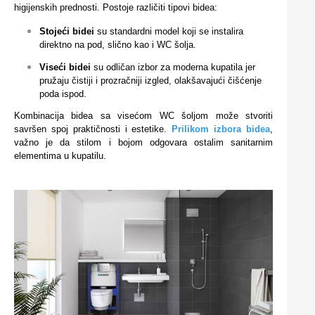
higijenskih prednosti. Postoje različiti tipovi bidea:
Stojeći bidei
su standardni model koji se instalira
direktno na pod, slično kao i WC šolja.
Viseći bidei
su odličan izbor za moderna kupatila jer
pružaju čistiji i prozračniji izgled, olakšavajući čišćenje
poda ispod.
Kombinacija bidea sa visećom WC šoljom može stvoriti
savršen spoj praktičnosti i estetike.
Prilikom izbora bidea
,
važno je da stilom i bojom odgovara ostalim sanitarnim
elementima u kupatilu.