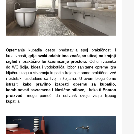
Opremanje kupatila često predstavlja spoj praktičnosti i
kreativnosti,
gdje svaki odabir ima značajan uticaj na krajnji
izgled i praktično funkcionisanje prostora.
Od umivaonika
do WC šolja, bidea i vodokotlića, izbor sanitarne opreme igra
ključnu ulogu u stvaranju kupatila koje nije samo praktično, već
i estetski usklađeno sa tvojim željama. U ovom blogu ćemo
istražiti
kako pravilno izabrati opremu za kupatilo,
kombinovati savremene i klasične stilove
, i kako ti
Enmon
proizvodi
mogu pomoći da ostvariš svoju viziju lijepog
kupatila.