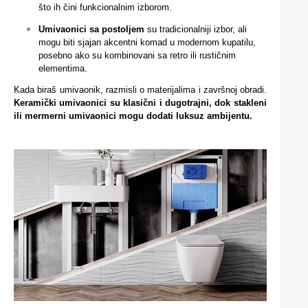
što ih čini funkcionalnim izborom.
Umivaonici sa postoljem
su tradicionalniji izbor, ali
mogu biti sjajan akcentni komad u modernom kupatilu,
posebno ako su kombinovani sa retro ili rustičnim
elementima.
Kada biraš umivaonik, razmisli o materijalima i završnoj obradi.
Keramički umivaonici su klasični i dugotrajni, dok stakleni
ili mermerni umivaonici mogu dodati luksuz ambijentu.