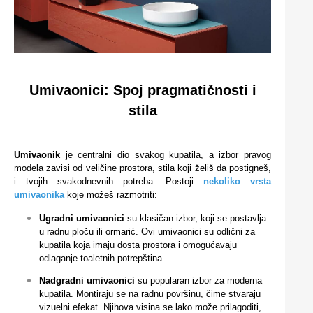
Umivaonici: Spoj pragmatičnosti i
stila
Umivaonik
je centralni dio svakog kupatila, a izbor pravog
modela zavisi od veličine prostora, stila koji želiš da postigneš,
i tvojih svakodnevnih potreba. Postoji
nekoliko vrsta
umivaonika
koje možeš razmotriti:
Ugradni umivaonici
su klasičan izbor, koji se postavlja
u radnu ploču ili ormarić. Ovi umivaonici su odlični za
kupatila koja imaju dosta prostora i omogućavaju
odlaganje toaletnih potrepština.
Nadgradni umivaonici
su popularan izbor za moderna
kupatila. Montiraju se na radnu površinu, čime stvaraju
vizuelni efekat. Njihova visina se lako može prilagoditi,