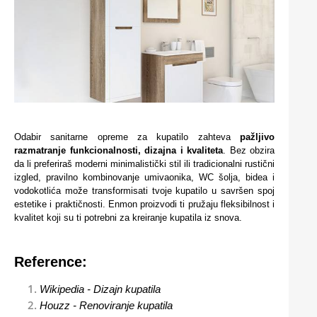
Odabir sanitarne opreme za kupatilo zahteva
pažljivo
razmatranje funkcionalnosti, dizajna i kvaliteta
. Bez obzira
da li preferiraš moderni minimalistički stil ili tradicionalni rustični
izgled, pravilno kombinovanje umivaonika, WC šolja, bidea i
vodokotlića može transformisati tvoje kupatilo u savršen spoj
estetike i praktičnosti. Enmon proizvodi ti pružaju fleksibilnost i
kvalitet koji su ti potrebni za kreiranje kupatila iz snova.
Reference:
Wikipedia - Dizajn kupatila
Houzz - Renoviranje kupatila