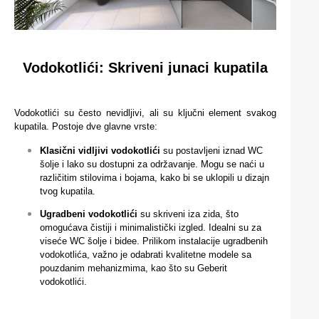
Vodokotlići: Skriveni junaci kupatila
Vodokotlići su često nevidljivi, ali su ključni element svakog
kupatila. Postoje dve glavne vrste:
Klasični vidljivi vodokotlići
su postavljeni iznad WC
šolje i lako su dostupni za održavanje. Mogu se naći u
različitim stilovima i bojama, kako bi se uklopili u dizajn
tvog kupatila.
Ugradbeni vodokotlići
su skriveni iza zida, što
omogućava čistiji i minimalistički izgled. Idealni su za
viseće WC šolje i bidee. Prilikom instalacije ugradbenih
vodokotlića, važno je odabrati kvalitetne modele sa
pouzdanim mehanizmima, kao što su Geberit
vodokotlići.