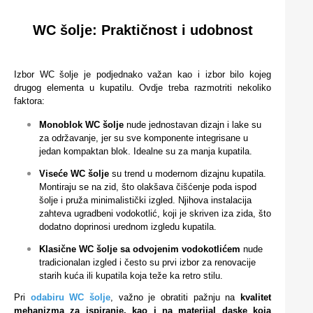
WC šolje: Praktičnost i udobnost
Izbor WC šolje je podjednako važan kao i izbor bilo kojeg
drugog elementa u kupatilu. Ovdje treba razmotriti nekoliko
faktora:
Monoblok WC šolje
nude jednostavan dizajn i lake su
za održavanje, jer su sve komponente integrisane u
jedan kompaktan blok. Idealne su za manja kupatila.
Viseće WC šolje
su trend u modernom dizajnu kupatila.
Montiraju se na zid, što olakšava čišćenje poda ispod
šolje i pruža minimalistički izgled. Njihova instalacija
zahteva ugradbeni vodokotlić, koji je skriven iza zida, što
dodatno doprinosi urednom izgledu kupatila.
Klasične WC šolje sa odvojenim vodokotlićem
nude
tradicionalan izgled i često su prvi izbor za renovacije
starih kuća ili kupatila koja teže ka retro stilu.
Pri
odabiru WC šolje
, važno je obratiti pažnju na
kvalitet
mehanizma za ispiranje, kao i na materijal daske koja