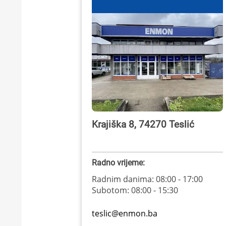
KUPATILSKI NAMJEŠTAJ I OGLEDALA
BOJLERI
LAJSNE ZA PLOČICE
MATERIJALI ZA KERAMIČARSKE RADOVE
ALATI ZA KERAMIKU
ODVOD VODE
Krajiška 8, 74270 Teslić
KUPATILSKA GALANTERIJA
SVI PROIZVODI
Radno vrijeme:
Radnim danima: 08:00 - 17:00
Subotom: 08:00 - 15:30
teslic@enmon.ba