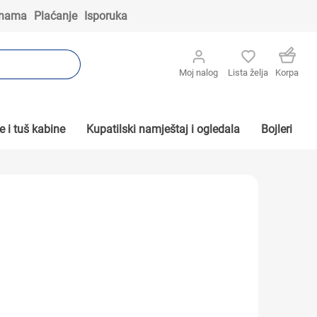
 nama
Plaćanje
Isporuka
Moj nalog
Lista želja
Korpa
 i tuš kabine
Kupatilski namještaj i ogledala
Bojleri