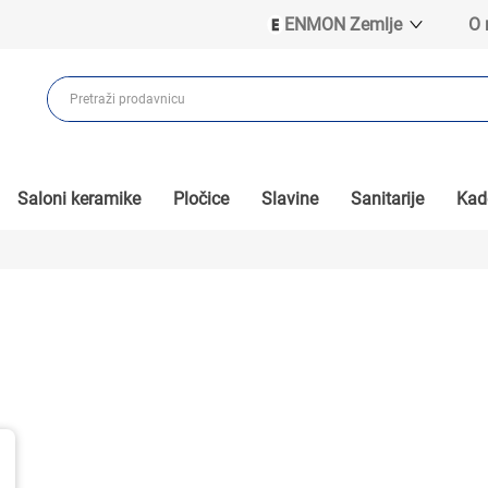
ENMON Zemlje
O
ENMON SRB
ENMON BIH
ENMON HR
ENMON MKD
Saloni keramike
Pločice
Slavine
Sanitarije
Kade