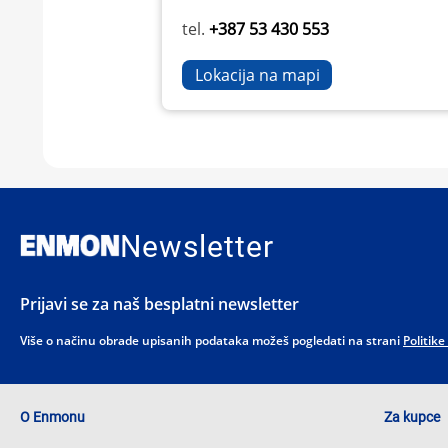
tel.
+387 53 430 553
Lokacija na mapi
Newsletter
Prijavi se za naš besplatni newsletter
Više o načinu obrade upisanih podataka možeš pogledati na strani
Politike
O Enmonu
Za kupce