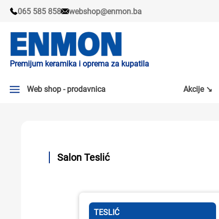
065 585 858
webshop@enmon.ba
Premijum keramika i oprema za kupatila
Web shop - prodavnica
Akcije ↘
AKCIJE ↘
PLOČICE
SLAVINE
Salon Teslić
KADE I TUŠ KABINE
SANITARIJE
TESLIĆ
TUŠEVI