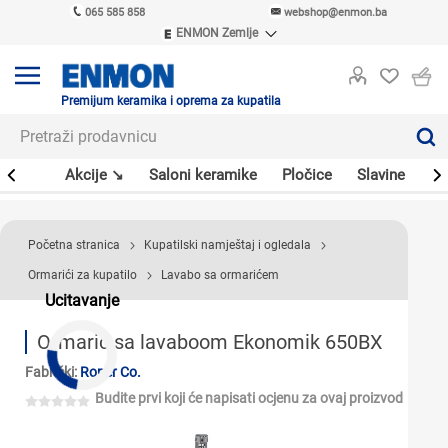
065 585 858
webshop@enmon.ba
ENMON Zemlje
ENMON SRB
ENMON BIH
ENMON HR
Premijum keramika i oprema za kupatila
ENMON MKD
leri
Akcije ↘
Saloni keramike
Pločice
Slavine
Sa
Početna stranica
Kupatilski namještaj i ogledala
Ormarići za kupatilo
Lavabo sa ormarićem
Ucitavanje
Ormarić sa lavaboom Ekonomik 650BX
Fabrički:
Roper Co.
Budite prvi koji će napisati ocjenu za ovaj proizvod