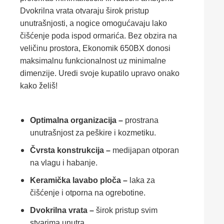
Dvokrilna vrata otvaraju širok pristup
unutrašnjosti, a nogice omogućavaju lako
čišćenje poda ispod ormarića. Bez obzira na
veličinu prostora, Ekonomik 650BX donosi
maksimalnu funkcionalnost uz minimalne
dimenzije. Uredi svoje kupatilo upravo onako
kako želiš!
Optimalna organizacija –
prostrana
unutrašnjost za peškire i kozmetiku.
Čvrsta konstrukcija –
medijapan otporan
na vlagu i habanje.
Keramička lavabo ploča –
laka za
čišćenje i otporna na ogrebotine.
Dvokrilna vrata –
širok pristup svim
stvarima unutra.