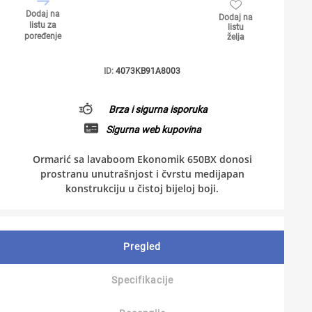
Dodaj na
Dodaj na
listu za
listu
poređenje
želja
ID:
4073KB91A8003
Brza i sigurna isporuka
Sigurna web kupovina
Ormarić sa lavaboom Ekonomik 650BX donosi
prostranu unutrašnjost i čvrstu medijapan
konstrukciju u čistoj bijeloj boji.
Pregled
Specifikacije