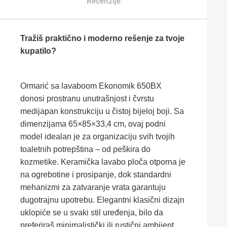
Recenzije
Tražiš praktično i moderno rešenje za tvoje
kupatilo?
Ormarić sa lavaboom Ekonomik 650BX
donosi prostranu unutrašnjost i čvrstu
medijapan konstrukciju u čistoj bijeloj boji. Sa
dimenzijama 65×85×33,4 cm, ovaj podni
model idealan je za organizaciju svih tvojih
toaletnih potrepština – od peškira do
kozmetike. Keramička lavabo ploča otporna je
na ogrebotine i prosipanje, dok standardni
mehanizmi za zatvaranje vrata garantuju
dugotrajnu upotrebu. Elegantni klasični dizajn
uklopiće se u svaki stil uređenja, bilo da
preferiraš minimalistički ili rustični ambijent.