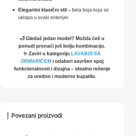
Elegantni klasični stil –
bela boja koja se
uklapa u svaki enterijer.
🛁 Gledaš jedan model? Možda ćeš u
ponudi pronaći još bolju kombinaciju.
✨ Zaviri u kategoriju
LAVABOI SA
ORMARIĆEM
i odaberi savršen spoj
funkcionalnosti i dizajna – idealno rešenje
za uredno i moderno kupatilo.
Povezani proizvodi