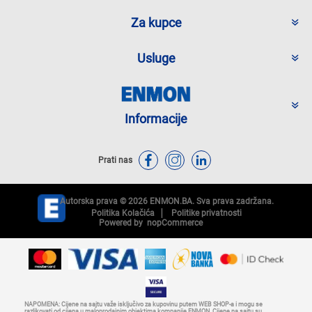
Za kupce
Usluge
Informacije
Prati nas
Autorska prava © 2026 ENMON.BA. Sva prava zadržana.
Politika Kolačića
Politike privatnosti
Powered by
nopCommerce
NAPOMENA: Cijene na sajtu važe isključivo za kupovinu putem WEB SHOP-a i mogu se
razlikovati od cijena u maloprodajnim objektima kompanije ENMON. Cijene na sajtu su