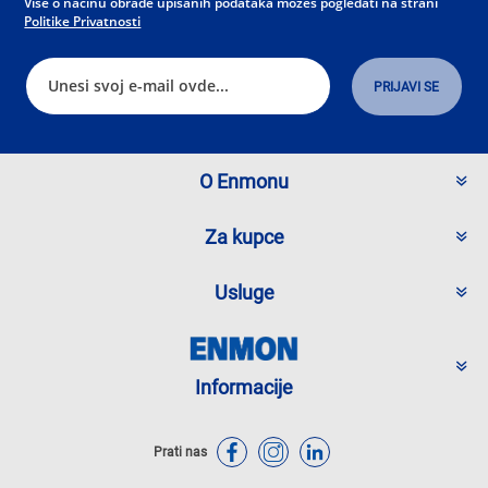
Više o načinu obrade upisanih podataka možeš pogledati na strani
Politike Privatnosti
O Enmonu
Za kupce
Usluge
Informacije
Prati nas