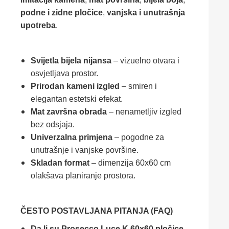
podne i zidne pločice
,
vanjska i unutrašnja
upotreba
.
Svijetla bijela nijansa
– vizuelno otvara i
osvjetljava prostor.
Prirodan kameni izgled
– smiren i
elegantan estetski efekat.
Mat završna obrada
– nenametljiv izgled
bez odsjaja.
Univerzalna primjena
– pogodne za
unutrašnje i vanjske površine.
Skladan format
– dimenzija 60x60 cm
olakšava planiranje prostora.
ČESTO POSTAVLJANA PITANJA (FAQ)
Da li su Prosecco Luce K 60x60 pločice