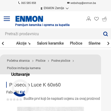
065 585 858
webshop@enmon.ba
ENMON Zemlje
ENMON SRB
ENMON BIH
ENMON HR
Premijum keramika i oprema za kupatila
ENMON MKD
leri
Akcije ↘
Saloni keramike
Pločice
Slavine
Sa
Početna stranica
Pločice
Podne pločice
Pločice imitacija kamena
Ucitavanje
Prosecco Luce K 60x60
Fabrički:
Kai
Budite prvi koji će napisati ocjenu za ovaj proizvod