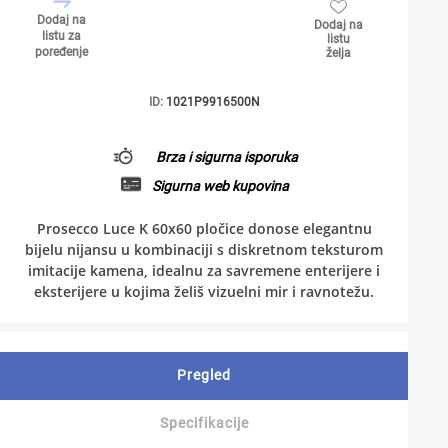
Dodaj na
Dodaj na
listu za
listu
poređenje
želja
ID:
1021P9916500N
Brza i sigurna isporuka
Sigurna web kupovina
Prosecco Luce K 60x60 pločice donose elegantnu
bijelu nijansu u kombinaciji s diskretnom teksturom
imitacije kamena, idealnu za savremene enterijere i
eksterijere u kojima želiš vizuelni mir i ravnotežu.
Pregled
Specifikacije