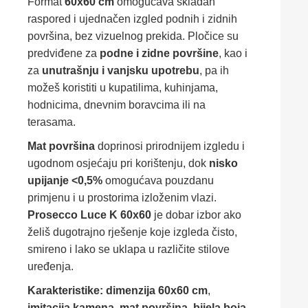
Format
60x60 cm
omogućava skladan
raspored i ujednačen izgled podnih i zidnih
površina, bez vizuelnog prekida. Pločice su
predviđene za
podne i zidne površine
, kao i
za
unutrašnju i vanjsku upotrebu
, pa ih
možeš koristiti u kupatilima, kuhinjama,
hodnicima, dnevnim boravcima ili na
terasama.
Mat površina
doprinosi prirodnijem izgledu i
ugodnom osjećaju pri korištenju, dok
nisko
upijanje <0,5%
omogućava pouzdanu
primjenu i u prostorima izloženim vlazi.
Prosecco Luce K 60x60
je dobar izbor ako
želiš dugotrajno rješenje koje izgleda čisto,
smireno i lako se uklapa u različite stilove
uređenja.
Karakteristike:
dimenzija 60x60 cm
,
imitacija kamena
,
mat površina
,
bijela boja
,