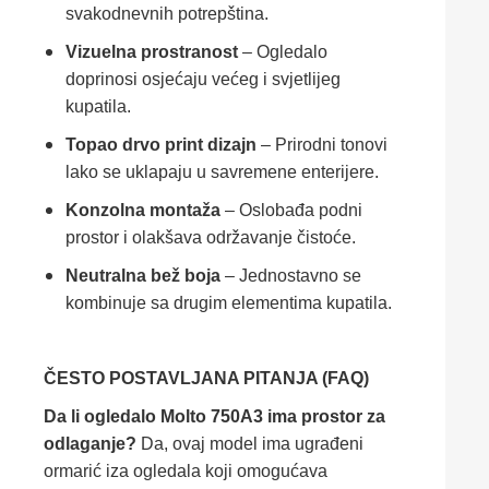
svakodnevnih potrepština.
Vizuelna prostranost
– Ogledalo
doprinosi osjećaju većeg i svjetlijeg
kupatila.
Topao drvo print dizajn
– Prirodni tonovi
lako se uklapaju u savremene enterijere.
Konzolna montaža
– Oslobađa podni
prostor i olakšava održavanje čistoće.
Neutralna bež boja
– Jednostavno se
kombinuje sa drugim elementima kupatila.
ČESTO POSTAVLJANA PITANJA (FAQ)
Da li ogledalo Molto 750A3 ima prostor za
odlaganje?
Da, ovaj model ima ugrađeni
ormarić iza ogledala koji omogućava