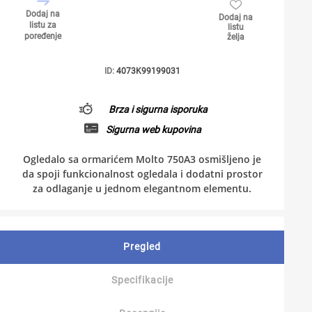
Dodaj na
Dodaj na
listu za
listu
poređenje
želja
ID:
4073K99199031
Brza i sigurna isporuka
Sigurna web kupovina
Ogledalo sa ormarićem Molto 750A3 osmišljeno je
da spoji funkcionalnost ogledala i dodatni prostor
za odlaganje u jednom elegantnom elementu.
Pregled
Specifikacije