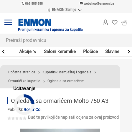
065 585 858
webshop@enmon.ba
ENMON Zemlje
ENMON SRB
ENMON BIH
ENMON HR
Premijum keramika i oprema za kupatila
ENMON MKD
leri
Akcije ↘
Saloni keramike
Pločice
Slavine
Sa
Početna stranica
Kupatilski namještaj i ogledala
Ormarići za kupatilo
Ogledala sa ormarićem
Ucitavanje
Ogledalo sa ormarićem Molto 750 A3
Fabrički:
Roper Co.
Budite prvi koji će napisati ocjenu za ovaj proizvod