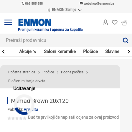
065 585 858
webshop@enmon.ba
ENMON Zemlje
ENMON SRB
ENMON BIH
ENMON HR
Premijum keramika i oprema za kupatila
ENMON MKD
leri
Akcije ↘
Saloni keramike
Pločice
Slavine
Sa
Početna stranica
Pločice
Podne pločice
Pločice imitacija drveta
Ucitavanje
Nomad Brown 20x120
Fabrički:
Argenta
Budite prvi koji će napisati ocjenu za ovaj proizvod