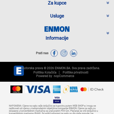
Za kupce
Usluge
Informacije
Prati nas
Autorska prava © 2026 ENMON.BA. Sva prava zadržana.
Politika Kolačića
Politike privatnosti
Powered by
nopCommerce
NAPOMENA: Cijene na sajtu važe isključivo za kupovinu putem WEB SHOP-a i mogu se
razlikovati od cijena u maloprodajnim objektima kompanije ENMON. Cijene na sajtu su
iskazane u konvertibilnim markama sa uračunatim PDV-om. Plaćanje se vrši isključivo u
konvertibilnim markama (BAM). Svi artikli prikazani na sajtu su dio naše ponude i ne