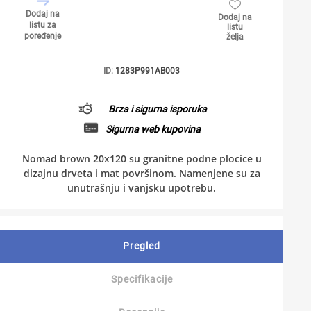
Dodaj na
Dodaj na
listu za
listu
poređenje
želja
ID:
1283P991AB003
Brza i sigurna isporuka
Sigurna web kupovina
Nomad brown 20x120 su granitne podne plocice u
dizajnu drveta i mat površinom. Namenjene su za
unutrašnju i vanjsku upotrebu.
Pregled
Specifikacije