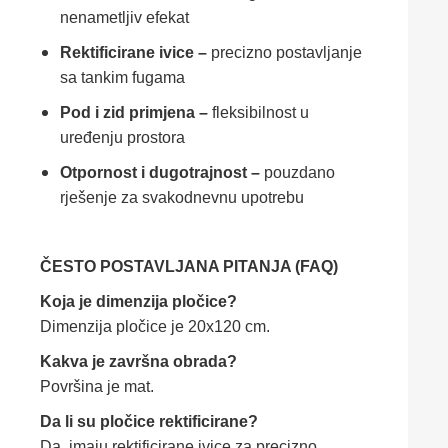
nenametljiv efekat
Rektificirane ivice –
precizno postavljanje
sa tankim fugama
Pod i zid primjena –
fleksibilnost u
uređenju prostora
Otpornost i dugotrajnost –
pouzdano
rješenje za svakodnevnu upotrebu
ČESTO POSTAVLJANA PITANJA (FAQ)
Koja je dimenzija pločice?
Dimenzija pločice je 20x120 cm.
Kakva je završna obrada?
Površina je mat.
Da li su pločice rektificirane?
Da, imaju rektificirane ivice za precizno